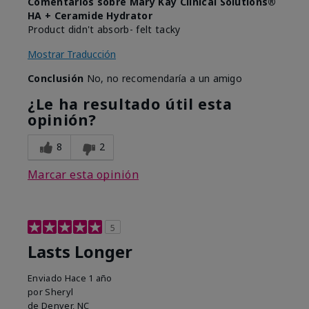
Comentarios sobre Mary Kay Clinical Solutions®
HA + Ceramide Hydrator
Product didn't absorb- felt tacky
Mostrar Traducción
Conclusión
No, no recomendaría a un amigo
¿Le ha resultado útil esta
opinión?
8
2
Marcar esta opinión
5
Lasts Longer
Enviado
Hace 1 año
por
Sheryl
de
Denver, NC