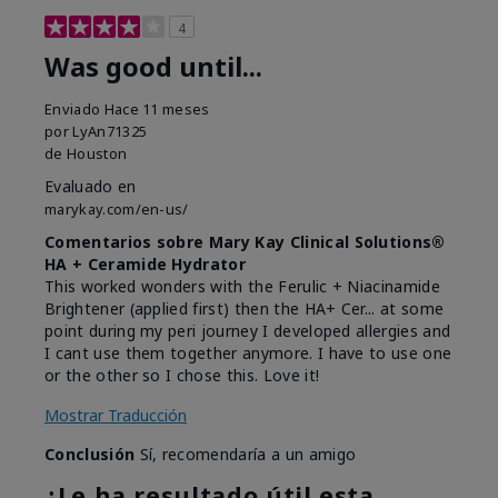
4
Was good until...
Enviado
Hace 11 meses
por
LyAn71325
de
Houston
Evaluado en
marykay.com/en-us/
Comentarios sobre Mary Kay Clinical Solutions®
HA + Ceramide Hydrator
This worked wonders with the Ferulic + Niacinamide
Brightener (applied first) then the HA+ Cer... at some
point during my peri journey I developed allergies and
I cant use them together anymore. I have to use one
or the other so I chose this. Love it!
Mostrar Traducción
Conclusión
Sí, recomendaría a un amigo
¿Le ha resultado útil esta