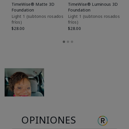
TimeWise® Matte 3D
TimeWise® Luminous 3D
Sk
Foundation
Foundation
De
es
Light 1​ (subtonos rosados
Light 1​ (subtonos rosados
fríos)
fríos)
$9
$28.00
$28.00
OPINIONES