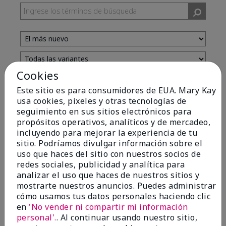
Cookies
Evaluado por 13 clientes
Este sitio es para consumidores de EUA. Mary Kay
usa cookies, pixeles y otras tecnologías de
seguimiento en sus sitios electrónicos para
5
propósitos operativos, analíticos y de mercadeo,
incluyendo para mejorar la experiencia de tu
Yeh! I really works
sitio. Podríamos divulgar información sobre el
uso que haces del sitio con nuestros socios de
Enviado
Hace 4 meses
redes sociales, publicidad y analítica para
por
Char
analizar el uso que haces de nuestros sitios y
de
Detroit, Mi
mostrarte nuestros anuncios. Puedes administrar
Evaluado en
cómo usamos tus datos personales haciendo clic
marykay.com/en-us/
en
'No vender ni compartir mi información
I ski all winter and since adding this to my progam
personal'.
. Al continuar usando nuestro sitio,