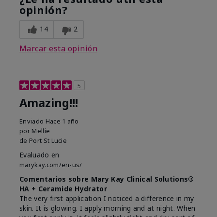
opinión?
14
2
Marcar esta opinión
5
Amazing!!!
Enviado
Hace 1 año
por
Mellie
de
Port St Lucie
Evaluado en
marykay.com/en-us/
Comentarios sobre Mary Kay Clinical Solutions®
HA + Ceramide Hydrator
The very first application I noticed a difference in my
skin. It is glowing. I apply morning and at night. When