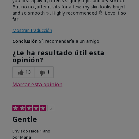
you first apply it, it feels slightly tight and dry sort of.
But no no ,after it sits for a few, my skin looks bright
and so smooth ✨️. Highly recommended 👌. Love it so
far.
Mostrar Traducción
Conclusión
Sí, recomendaría a un amigo
¿Le ha resultado útil esta
opinión?
13
1
Marcar esta opinión
5
Gentle
Enviado
Hace 1 año
por
Maria