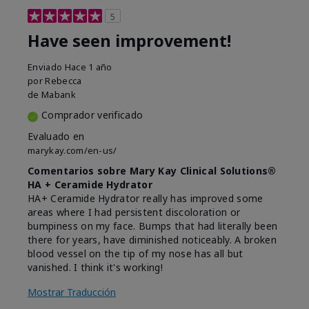
5
Have seen improvement!
Enviado
Hace 1 año
por
Rebecca
de
Mabank
Comprador verificado
Evaluado en
marykay.com/en-us/
Comentarios sobre Mary Kay Clinical Solutions®
HA + Ceramide Hydrator
HA+ Ceramide Hydrator really has improved some
areas where I had persistent discoloration or
bumpiness on my face. Bumps that had literally been
there for years, have diminished noticeably. A broken
blood vessel on the tip of my nose has all but
vanished. I think it's working!
Mostrar Traducción