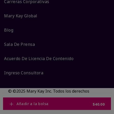
Carreras Corporativas
Mary Kay Global
Blog
Sala De Prensa
Acuerdo De Licencia De Contenido
Ingreso Consultora
© ©2025 Mary Kay Inc. Todos los derechos
reservados.
No vender/Preferencias de cookies
Añadir a la bolsa
$40.00
Código DSA/Queja al Código
Términos
Privacidad
Transparencia en CA
Accesibilidad
Cambiar país