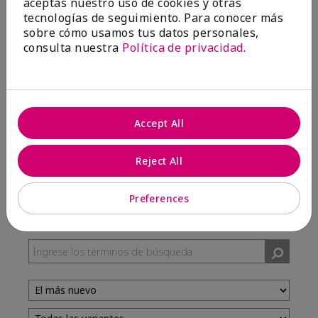
aceptas nuestro uso de cookies y otras
tecnologías de seguimiento. Para conocer más
sobre cómo usamos tus datos personales,
100%
consulta nuestra
Política de privacidad
.
de los encuestados recomendaría a un amigo.
5 estrellas
7
Accept All
4 estrellas
3
3 estrellas
0
Reject All
2 estrellas
0
1 estrella
0
Preferences