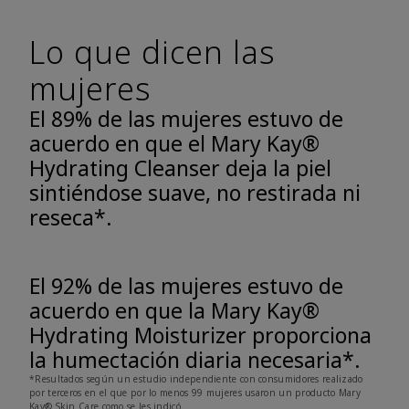
Lo que dicen las
mujeres
El 89% de las mujeres estuvo de
acuerdo en que el Mary Kay®
Hydrating Cleanser deja la piel
sintiéndose suave, no restirada ni
reseca*.
El 92% de las mujeres estuvo de
acuerdo en que la Mary Kay®
Hydrating Moisturizer proporciona
la humectación diaria necesaria*.
*Resultados según un estudio independiente con consumidores realizado
por terceros en el que por lo menos 99 mujeres usaron un producto Mary
Kay® Skin Care como se les indicó.