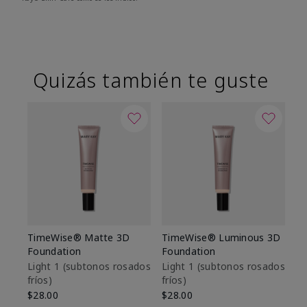
Quizás también te guste
TimeWise® Matte 3D
TimeWise® Luminous 3D
Sk
Foundation
Foundation
De
es
Light 1​ (subtonos rosados
Light 1​ (subtonos rosados
fríos)
fríos)
$9
$28.00
$28.00