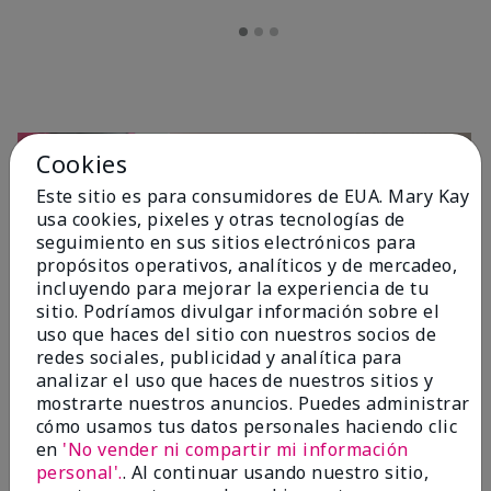
Cookies
Este sitio es para consumidores de EUA. Mary Kay
usa cookies, pixeles y otras tecnologías de
seguimiento en sus sitios electrónicos para
propósitos operativos, analíticos y de mercadeo,
incluyendo para mejorar la experiencia de tu
sitio. Podríamos divulgar información sobre el
OPINIONES
uso que haces del sitio con nuestros socios de
redes sociales, publicidad y analítica para
analizar el uso que haces de nuestros sitios y
mostrarte nuestros anuncios. Puedes administrar
4.7
cómo usamos tus datos personales haciendo clic
10 Reseñas
en
'No vender ni compartir mi información
personal'.
. Al continuar usando nuestro sitio,
Escribir Una Opinión