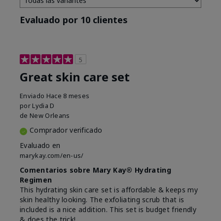
Evaluado por 10 clientes
5
Great skin care set
Enviado
Hace 8 meses
por
Lydia D
de
New Orleans
Comprador verificado
Evaluado en
marykay.com/en-us/
Comentarios sobre Mary Kay® Hydrating
Regimen
This hydrating skin care set is affordable & keeps my
skin healthy looking. The exfoliating scrub that is
included is a nice addition. This set is budget friendly
& does the trick!