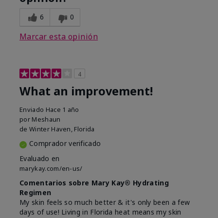
6
0
Marcar esta opinión
4
What an improvement!
Enviado
Hace 1 año
por
Meshaun
de
Winter Haven, Florida
Comprador verificado
Evaluado en
marykay.com/en-us/
Comentarios sobre Mary Kay® Hydrating
Regimen
My skin feels so much better & it's only been a few
days of use! Living in Florida heat means my skin