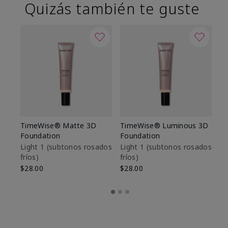
Quizás también te guste
TimeWise® Matte 3D
TimeWise® Luminous 3D
Sk
Foundation
Foundation
De
es
Light 1​ (subtonos rosados
Light 1​ (subtonos rosados
fríos)
fríos)
$9
$28.00
$28.00