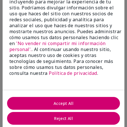
incluyendo para mejorar la experiencia de tu
5
sitio. Podríamos divulgar información sobre el
Satisfied
uso que haces del sitio con nuestros socios de
redes sociales, publicidad y analítica para
Enviado
Hace 3 meses
analizar el uso que haces de nuestros sitios y
por
Keyrone
mostrarte nuestros anuncios. Puedes administrar
de
LaBelle, FL
cómo usamos tus datos personales haciendo clic
Evaluado en
en
'No vender ni compartir mi información
marykay.com/en-us/
personal'.
. Al continuar usando nuestro sitio,
aceptas nuestro uso de cookies y otras
Since using MK products, my skin hasn't been as oily.
tecnologías de seguimiento. Para conocer más
I've received compliments that my complexion has
sobre cómo usamos tus datos personales,
improved, and most of all, my skin doesn't feel dry or
irritated after use. Moisturizers are usually hard to
consulta nuestra
Política de privacidad
.
come by, but this one is lightweight and not
overbearing or oily. Thank you so much, Mrs. Gaenelle
Tyre, for introducing me to these products!
Mostrar Traducción
Accept All
Conclusión
Sí, recomendaría a un amigo
Reject All
¿Le ha resultado útil esta
opinión?