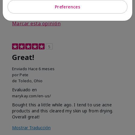
Preferences
3
0
Marcar esta opinión
5
Great!
Enviado
Hace 6 meses
por
Pete
de
Toledo, Ohio
Evaluado en
marykay.com/en-us/
Bought this a little while ago. I tend to use acne
products and this cleared my skin up from drying.
Overall great!
Mostrar Traducción