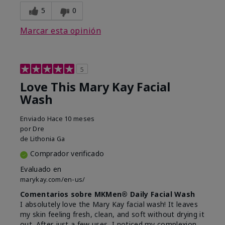
5
0
Marcar esta opinión
5
Love This Mary Kay Facial
Wash
Enviado
Hace 10 meses
por
Dre
de
Lithonia Ga
Comprador verificado
Evaluado en
marykay.com/en-us/
Comentarios sobre MKMen® Daily Facial Wash
I absolutely love the Mary Kay facial wash! It leaves
my skin feeling fresh, clean, and soft without drying it
out. After just a few uses, I noticed my complexion