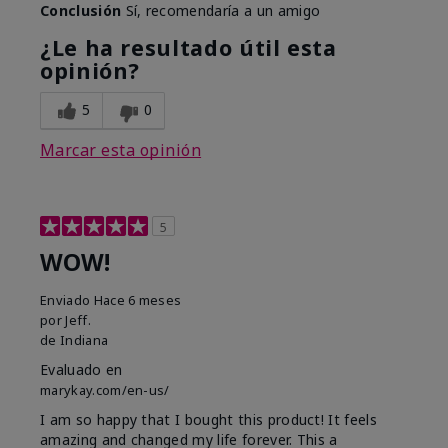
Conclusión
Sí, recomendaría a un amigo
¿Le ha resultado útil esta
opinión?
5
0
Marcar esta opinión
5
WOW!
Enviado
Hace 6 meses
por
Jeff.
de
Indiana
Evaluado en
marykay.com/en-us/
I am so happy that I bought this product! It feels
amazing and changed my life forever. This a