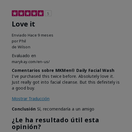
5
Love it
Enviado
Hace 9 meses
por
Phil
de
Wilson
Evaluado en
marykay.com/en-us/
Comentarios sobre MKMen® Daily Facial Wash
I've purchased this twice before. Absolutely love it.
Just really got into facial cleanse. But this definitely is
a good buy.
Mostrar Traducción
Conclusión
Sí, recomendaría a un amigo
¿Le ha resultado útil esta
opinión?