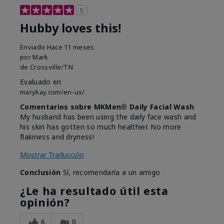
5
Hubby loves this!
Enviado
Hace 11 meses
por
Mark
de
Crossville/TN
Evaluado en
marykay.com/en-us/
Comentarios sobre MKMen® Daily Facial Wash
My husband has been using the daily face wash and
his skin has gotten so much healthier. No more
flakiness and dryness!
Mostrar Traducción
Conclusión
Sí, recomendaría a un amigo
¿Le ha resultado útil esta
opinión?
6
0