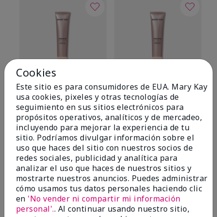
Cookies
Este sitio es para consumidores de EUA. Mary Kay
TimeWise® Matte 3D
TimeWise® Luminous 3D
Sk
usa cookies, pixeles y otras tecnologías de
Foundation
Foundation
De
seguimiento en sus sitios electrónicos para
es
Light 1​ (subtonos rosados
Light 1​ (subtonos rosados
propósitos operativos, analíticos y de mercadeo,
fríos)
fríos)
$9
incluyendo para mejorar la experiencia de tu
$28.00
$28.00
sitio. Podríamos divulgar información sobre el
uso que haces del sitio con nuestros socios de
redes sociales, publicidad y analítica para
analizar el uso que haces de nuestros sitios y
mostrarte nuestros anuncios. Puedes administrar
cómo usamos tus datos personales haciendo clic
en
'No vender ni compartir mi información
OPINIONES
personal'.
. Al continuar usando nuestro sitio,