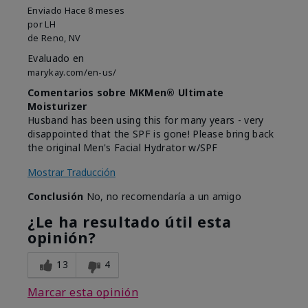
Enviado
Hace 8 meses
por
LH
de
Reno, NV
Evaluado en
marykay.com/en-us/
Comentarios sobre MKMen® Ultimate
Moisturizer
Husband has been using this for many years - very
disappointed that the SPF is gone! Please bring back
the original Men's Facial Hydrator w/SPF
Mostrar Traducción
Conclusión
No, no recomendaría a un amigo
¿Le ha resultado útil esta
opinión?
13
4
Marcar esta opinión