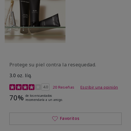
Protege su piel contra la resequedad.
3.0 oz. líq.
Calificación de clientes de 3,7 de 5
4.0
20 Reseñas
Escribir una opinión
70%
de los encuestados
recomendaría a un amigo.
Favoritos