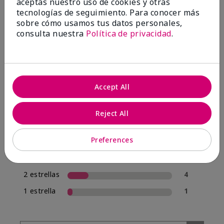
aceptas nuestro uso de cookies y otras
tecnologías de seguimiento. Para conocer más
sobre cómo usamos tus datos personales,
4.0
consulta nuestra
Política de privacidad
.
20 Reseñas
Escribir Una Opinión
Accept All
70%
de los encuestados recomendaría a un amigo.
Reject All
5 estrellas
12
Preferences
4 estrellas
1
3 estrellas
2
2 estrellas
4
1 estrella
1