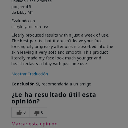
Enviado
Hace 2 meses
por
Jared B
de
Libby MT
Evaluado en
marykay.com/en-us/
Clearly produced results within just a week of use.
The best part is that it doesn't leave your face
looking oily or greasy after use, it absorbed into the
skin leaving it very soft and smooth. This product
literally made my face look much younger and
healthier.lasts all day with just one use.
Mostrar Traducción
Conclusión
Sí, recomendaría a un amigo
¿Le ha resultado útil esta
opinión?
0
0
Marcar esta opinión