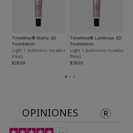
TimeWise® Matte 3D
TimeWise® Luminous 3D
Sk
Foundation
Foundation
De
es
Light 1​ (subtonos rosados
Light 1​ (subtonos rosados
fríos)
fríos)
$9
$28.00
$28.00
OPINIONES