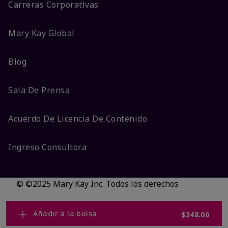
Carreras Corporativas
Mary Kay Global
Blog
Sala De Prensa
Acuerdo De Licencia De Contenido
Ingreso Consultora
© ©2025 Mary Kay Inc. Todos los derechos
reservados.
No vender/Preferencias de cookies
Añadir a la bolsa
$348.00
Código DSA/Queja al Código
Términos
Privacidad