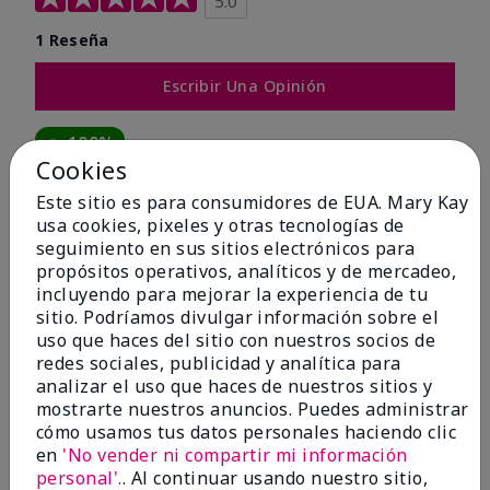
5.0
1 Reseña
Escribir Una Opinión
100%
Cookies
de los encuestados recomendaría a un amigo.
Este sitio es para consumidores de EUA. Mary Kay
usa cookies, pixeles y otras tecnologías de
5 estrellas
1
seguimiento en sus sitios electrónicos para
propósitos operativos, analíticos y de mercadeo,
4 estrellas
0
incluyendo para mejorar la experiencia de tu
sitio. Podríamos divulgar información sobre el
3 estrellas
0
uso que haces del sitio con nuestros socios de
2 estrellas
0
redes sociales, publicidad y analítica para
analizar el uso que haces de nuestros sitios y
1 estrella
0
mostrarte nuestros anuncios. Puedes administrar
cómo usamos tus datos personales haciendo clic
en
'No vender ni compartir mi información
personal'.
. Al continuar usando nuestro sitio,