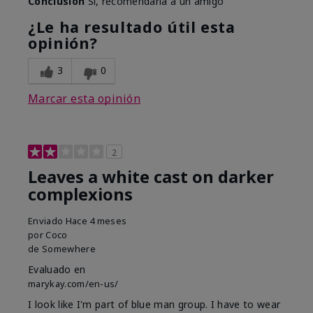
Conclusión
Sí, recomendaría a un amigo
¿Le ha resultado útil esta
opinión?
3
0
Marcar esta opinión
2
Leaves a white cast on darker
complexions
Enviado
Hace 4 meses
por
Coco
de
Somewhere
Evaluado en
marykay.com/en-us/
I look like I'm part of blue man group. I have to wear