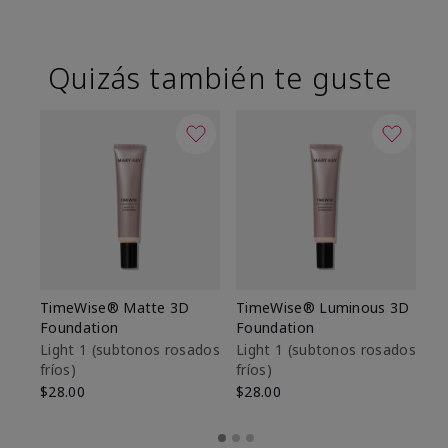
Quizás también te guste
TimeWise® Matte 3D
TimeWise® Luminous 3D
Sk
Foundation
Foundation
De
es
Light 1​ (subtonos rosados
Light 1​ (subtonos rosados
fríos)
fríos)
$9
$28.00
$28.00