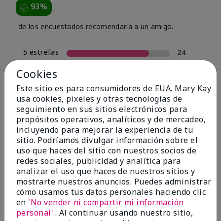
93%
de los encuestados recomendaría a un amigo.
5 estrellas
24
4 estrellas
4
Cookies
3 estrellas
0
Este sitio es para consumidores de EUA. Mary Kay
usa cookies, pixeles y otras tecnologías de
2 estrellas
2
seguimiento en sus sitios electrónicos para
1 estrella
0
propósitos operativos, analíticos y de mercadeo,
incluyendo para mejorar la experiencia de tu
sitio. Podríamos divulgar información sobre el
uso que haces del sitio con nuestros socios de
Tipo De Piel
Filtrar
redes sociales, publicidad y analítica para
reseñas
analizar el uso que haces de nuestros sitios y
por
mostrarte nuestros anuncios. Puedes administrar
Tipo
cómo usamos tus datos personales haciendo clic
de
en
'No vender ni compartir mi información
piel
personal'.
. Al continuar usando nuestro sitio,