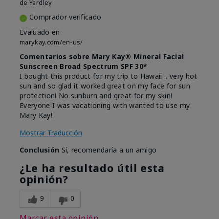
de
Yardley
Comprador verificado
Evaluado en
marykay.com/en-us/
Comentarios sobre Mary Kay® Mineral Facial
Sunscreen Broad Spectrum SPF 30*
I bought this product for my trip to Hawaii .. very hot
sun and so glad it worked great on my face for sun
protection! No sunburn and great for my skin!
Everyone I was vacationing with wanted to use my
Mary Kay!
Mostrar Traducción
Conclusión
Sí, recomendaría a un amigo
¿Le ha resultado útil esta
opinión?
9
0
Marcar esta opinión