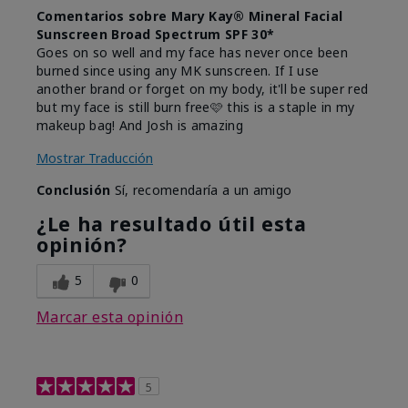
Comentarios sobre Mary Kay® Mineral Facial
Sunscreen Broad Spectrum SPF 30*
Goes on so well and my face has never once been
burned since using any MK sunscreen. If I use
another brand or forget on my body, it'll be super red
but my face is still burn free🩷 this is a staple in my
makeup bag! And Josh is amazing
Mostrar Traducción
Conclusión
Sí, recomendaría a un amigo
¿Le ha resultado útil esta
opinión?
5
0
Marcar esta opinión
5