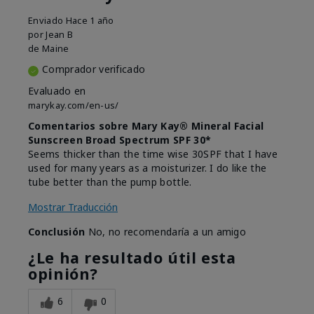
Enviado
Hace 1 año
por
Jean B
de
Maine
Comprador verificado
Evaluado en
marykay.com/en-us/
Comentarios sobre Mary Kay® Mineral Facial
Sunscreen Broad Spectrum SPF 30*
Seems thicker than the time wise 30SPF that I have
used for many years as a moisturizer. I do like the
tube better than the pump bottle.
Mostrar Traducción
Conclusión
No, no recomendaría a un amigo
¿Le ha resultado útil esta
opinión?
6
0