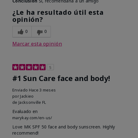
Conclusión
Sí, recomendaría a un amigo
¿Le ha resultado útil esta
opinión?
0
0
Marcar esta opinión
5
#1 Sun Care face and body!
Enviado
Hace 3 meses
por
Jackieo
de
Jacksonville FL
Evaluado en
marykay.com/en-us/
Love MK SPF 50 face and body sunscreen. Highly
recommend!