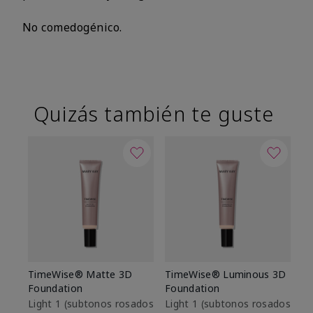
No comedogénico.
Quizás también te guste
TimeWise® Matte 3D
TimeWise® Luminous 3D
Sk
Foundation
Foundation
De
es
Light 1​ (subtonos rosados
Light 1​ (subtonos rosados