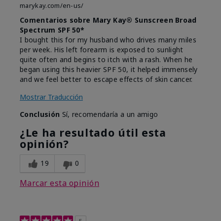
marykay.com/en-us/
Comentarios sobre Mary Kay® Sunscreen Broad
Spectrum SPF 50*
I bought this for my husband who drives many miles
per week. His left forearm is exposed to sunlight
quite often and begins to itch with a rash. When he
began using this heavier SPF 50, it helped immensely
and we feel better to escape effects of skin cancer.
Mostrar Traducción
Conclusión
Sí, recomendaría a un amigo
¿Le ha resultado útil esta
opinión?
19
0
Marcar esta opinión
5