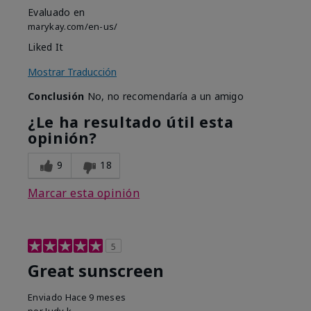
Evaluado en
marykay.com/en-us/
Liked It
Mostrar Traducción
Conclusión
No, no recomendaría a un amigo
¿Le ha resultado útil esta
opinión?
9
18
Marcar esta opinión
5
Great sunscreen
Enviado
Hace 9 meses
por
Judy k