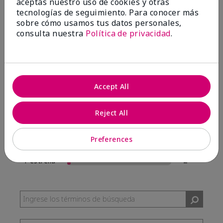
aceptas nuestro uso de cookies y otras
57 Reseñas
tecnologías de seguimiento. Para conocer más
sobre cómo usamos tus datos personales,
Escribir Una Opinión
consulta nuestra
Política de privacidad
.
95%
de los encuestados recomendaría a un amigo.
Accept All
5 estrellas
54
4 estrellas
0
Reject All
3 estrellas
1
Preferences
2 estrellas
0
1 estrella
2