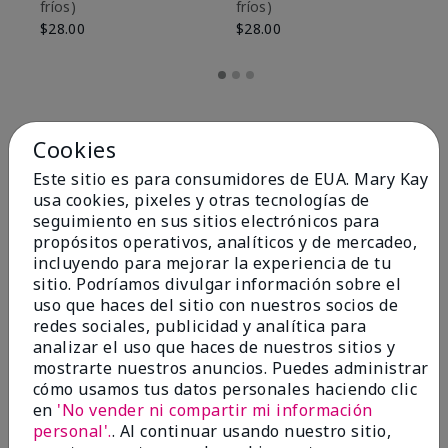
fríos)
fríos)
$9
$28.00
$28.00
Cookies
Este sitio es para consumidores de EUA. Mary Kay
usa cookies, pixeles y otras tecnologías de
seguimiento en sus sitios electrónicos para
propósitos operativos, analíticos y de mercadeo,
incluyendo para mejorar la experiencia de tu
sitio. Podríamos divulgar información sobre el
uso que haces del sitio con nuestros socios de
redes sociales, publicidad y analítica para
OPINIONES
analizar el uso que haces de nuestros sitios y
mostrarte nuestros anuncios. Puedes administrar
cómo usamos tus datos personales haciendo clic
en
'No vender ni compartir mi información
4.8
personal'.
. Al continuar usando nuestro sitio,