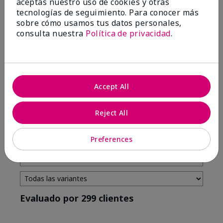
aceptas nuestro uso de cookies y otras
tecnologías de seguimiento. Para conocer más
4 estrellas
7
sobre cómo usamos tus datos personales,
3 estrellas
2
consulta nuestra
Política de privacidad
.
2 estrellas
0
1 estrella
3
Accept All
Tono De Piel
Filtrar
Reject All
reseñas
por
Tono
Preferences
de
piel
Evaluado por 299 clientes