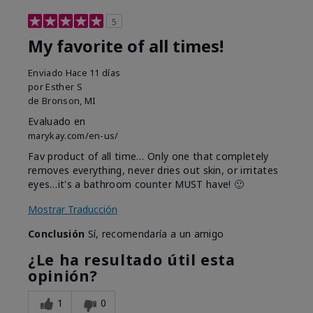
5
My favorite of all times!
Enviado
Hace 11 días
por
Esther S
de
Bronson, MI
Evaluado en
marykay.com/en-us/
Fav product of all time… Only one that completely
removes everything, never dries out skin, or irritates
eyes…it's a bathroom counter MUST have! 🙂
Mostrar Traducción
Conclusión
Sí, recomendaría a un amigo
¿Le ha resultado útil esta
opinión?
1
0