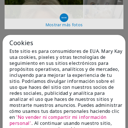
Mostrar más fotos
OPINIONES
Cookies
Este sitio es para consumidores de EUA. Mary Kay
usa cookies, pixeles y otras tecnologías de
4.9
seguimiento en sus sitios electrónicos para
propósitos operativos, analíticos y de mercadeo,
299 Reseñas
incluyendo para mejorar la experiencia de tu
sitio. Podríamos divulgar información sobre el
Escribir Una Opinión
uso que haces del sitio con nuestros socios de
redes sociales, publicidad y analítica para
99%
analizar el uso que haces de nuestros sitios y
mostrarte nuestros anuncios. Puedes administrar
de los encuestados recomendaría a un amigo.
cómo usamos tus datos personales haciendo clic
en
'No vender ni compartir mi información
personal'.
. Al continuar usando nuestro sitio,
5 estrellas
287