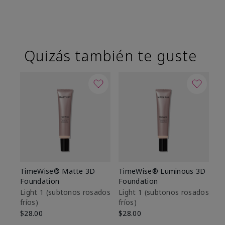
Quizás también te guste
TimeWise® Matte 3D
TimeWise® Luminous 3D
Sk
Foundation
Foundation
De
es
Light 1​ (subtonos rosados
Light 1​ (subtonos rosados
fríos)
fríos)
$9
$28.00
$28.00