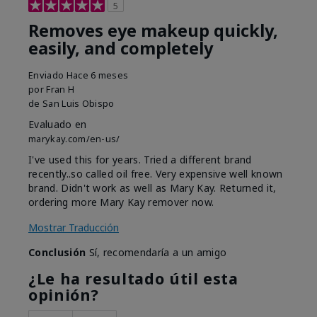
5
Removes eye makeup quickly,
easily, and completely
Enviado
Hace 6 meses
por
Fran H
de
San Luis Obispo
Evaluado en
marykay.com/en-us/
I've used this for years. Tried a different brand
recently..so called oil free. Very expensive well known
brand. Didn't work as well as Mary Kay. Returned it,
ordering more Mary Kay remover now.
Mostrar Traducción
Conclusión
Sí, recomendaría a un amigo
¿Le ha resultado útil esta
opinión?