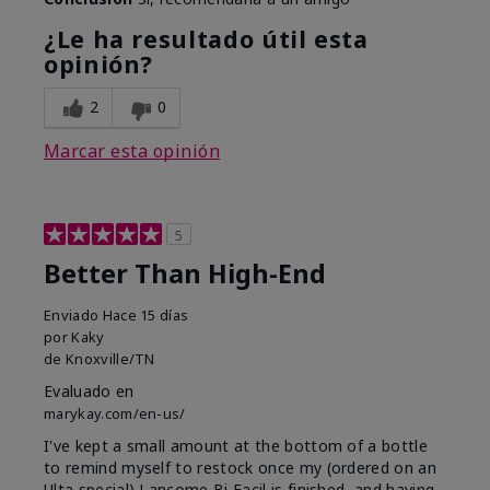
¿Le ha resultado útil esta
opinión?
2
0
Marcar esta opinión
5
Better Than High-End
Enviado
Hace 15 días
por
Kaky
de
Knoxville/TN
Evaluado en
marykay.com/en-us/
I've kept a small amount at the bottom of a bottle
to remind myself to restock once my (ordered on an
Ulta special) Lancome Bi Facil is finished, and having