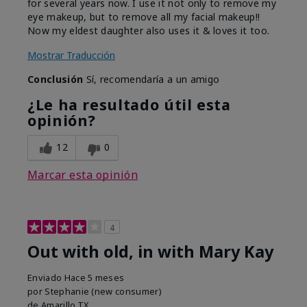
for several years now. I use it not only to remove my
eye makeup, but to remove all my facial makeup!!
Now my eldest daughter also uses it & loves it too.
Mostrar Traducción
Conclusión
Sí, recomendaría a un amigo
¿Le ha resultado útil esta
opinión?
12
0
Marcar esta opinión
4
Out with old, in with Mary Kay
Enviado
Hace 5 meses
por
Stephanie (new consumer)
de
Amarillo,TX