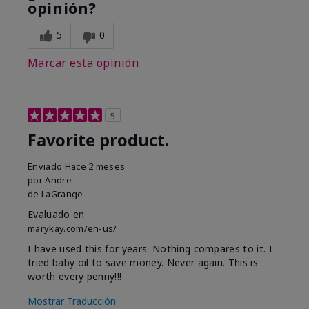
opinión?
5
0
Marcar esta opinión
5
Favorite product.
Enviado
Hace 2 meses
por
Andre
de
LaGrange
Evaluado en
marykay.com/en-us/
I have used this for years. Nothing compares to it. I
tried baby oil to save money. Never again. This is
worth every penny!!!
Mostrar Traducción