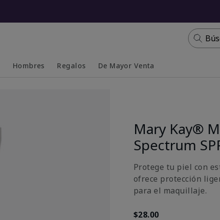
Bús
s
Hombres
Regalos
De Mayor Venta
Collapsed
Expanded
Mary Kay® Mi
Spectrum SP
Protege tu piel con e
ofrece protección lige
para el maquillaje.
$28.00