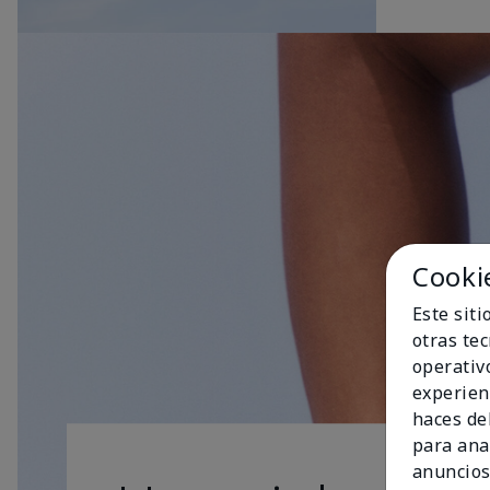
Cooki
Este sit
otras te
operativ
experien
haces del
para ana
anuncios