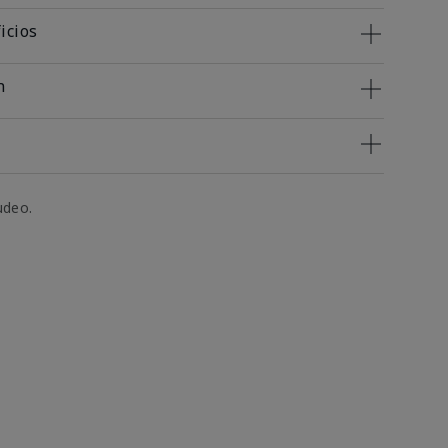
icios
n
udeo.