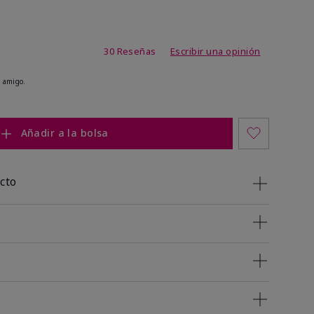
 de 5 de 5
30 Reseñas
Escribir una opinión
 amigo.
Añadir a la bolsa
cto