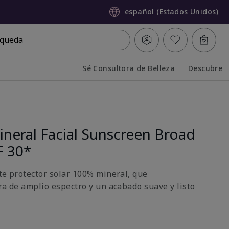
español (Estados Unidos)
queda
Sé Consultora de Belleza
Descubre
Collapsed
Expanded
neral Facial Sunscreen Broad
F 30*
ste protector solar 100% mineral, que
ra de amplio espectro y un acabado suave y listo