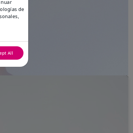
tinuar
nologías de
sonales,
ept All