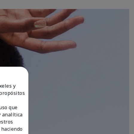
xeles y
 propósitos
 uso que
 analítica
estros
 haciendo