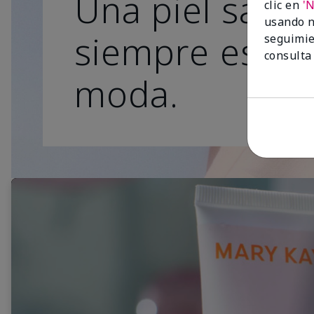
Una piel sana
clic en
'
usando n
siempre está 
seguimie
consulta
moda.