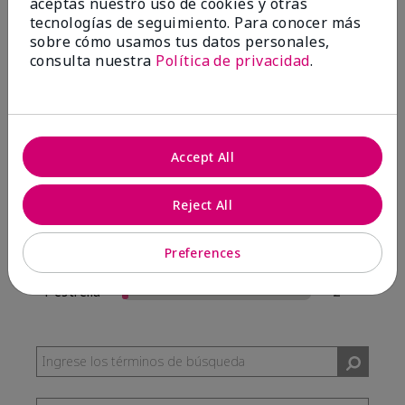
aceptas nuestro uso de cookies y otras
57 Reseñas
tecnologías de seguimiento. Para conocer más
sobre cómo usamos tus datos personales,
Escribir Una Opinión
consulta nuestra
Política de privacidad
.
95%
de los encuestados recomendaría a un amigo.
Accept All
5 estrellas
54
4 estrellas
0
Reject All
3 estrellas
1
Preferences
2 estrellas
0
1 estrella
2