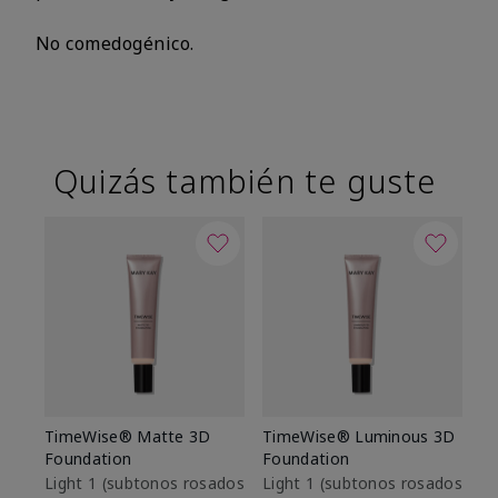
No comedogénico.
Quizás también te guste
TimeWise® Matte 3D
TimeWise® Luminous 3D
Sk
Foundation
Foundation
De
es
Light 1​ (subtonos rosados
Light 1​ (subtonos rosados