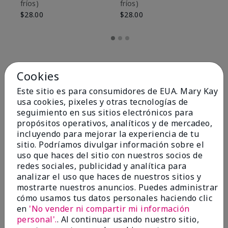
fríos)
fríos)
$9
$28.00
$28.00
Cookies
Este sitio es para consumidores de EUA. Mary Kay
usa cookies, pixeles y otras tecnologías de
seguimiento en sus sitios electrónicos para
propósitos operativos, analíticos y de mercadeo,
incluyendo para mejorar la experiencia de tu
sitio. Podríamos divulgar información sobre el
uso que haces del sitio con nuestros socios de
redes sociales, publicidad y analítica para
OPINIONES
analizar el uso que haces de nuestros sitios y
mostrarte nuestros anuncios. Puedes administrar
cómo usamos tus datos personales haciendo clic
en
'No vender ni compartir mi información
4.8
personal'.
. Al continuar usando nuestro sitio,