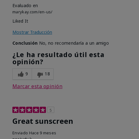
Evaluado en
marykay.com/en-us/
Liked It
Mostrar Traducción
Conclusión
No, no recomendaría a un amigo
¿Le ha resultado útil esta
opinión?
9
18
Marcar esta opinión
5
Great sunscreen
Enviado
Hace 9 meses
por
Judy k