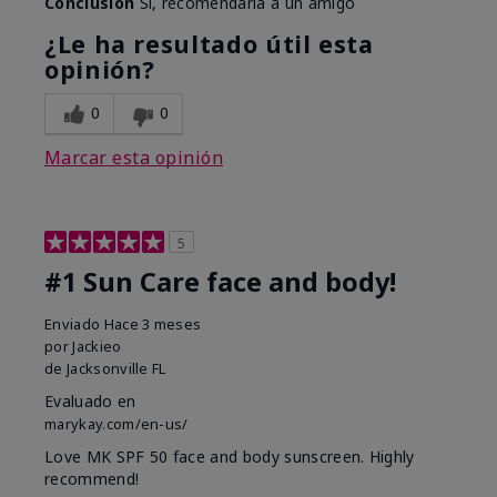
Conclusión
Sí, recomendaría a un amigo
¿Le ha resultado útil esta
opinión?
0
0
Marcar esta opinión
5
#1 Sun Care face and body!
Enviado
Hace 3 meses
por
Jackieo
de
Jacksonville FL
Evaluado en
marykay.com/en-us/
Love MK SPF 50 face and body sunscreen. Highly
recommend!