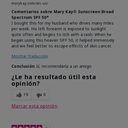
marykay.com/en-us/
Comentarios sobre Mary Kay® Sunscreen Broad
Spectrum SPF 50*
I bought this for my husband who drives many miles
per week. His left forearm is exposed to sunlight
quite often and begins to itch with a rash. When he
began using this heavier SPF 50, it helped immensely
and we feel better to escape effects of skin cancer.
Mostrar Traducción
Conclusión
Sí, recomendaría a un amigo
¿Le ha resultado útil esta
opinión?
19
0
Marcar esta opinión
5