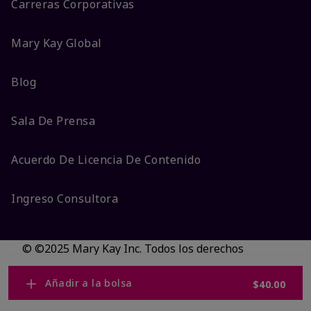
Carreras Corporativas
Mary Kay Global
Blog
Sala De Prensa
Acuerdo De Licencia De Contenido
Ingreso Consultora
© ©2025 Mary Kay Inc. Todos los derechos
reservados.
No vender/Preferencias de cookies
Añadir a la bolsa
$40.00
Código DSA/Queja al Código
Términos
Privacidad
Transparencia en CA
Accesibilidad
Cambiar país