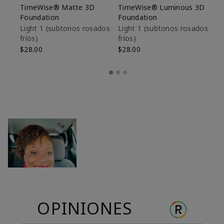
TimeWise® Matte 3D
TimeWise® Luminous 3D
Sk
Foundation
Foundation
De
es
Light 1​ (subtonos rosados
Light 1​ (subtonos rosados
fríos)
fríos)
$9
$28.00
$28.00
OPINIONES