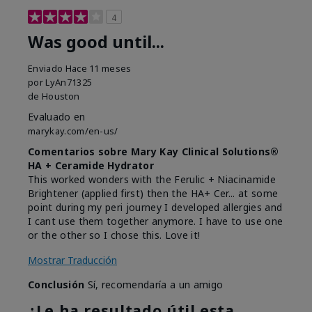
4
Was good until...
Enviado
Hace 11 meses
por
LyAn71325
de
Houston
Evaluado en
marykay.com/en-us/
Comentarios sobre Mary Kay Clinical Solutions®
HA + Ceramide Hydrator
This worked wonders with the Ferulic + Niacinamide
Brightener (applied first) then the HA+ Cer... at some
point during my peri journey I developed allergies and
I cant use them together anymore. I have to use one
or the other so I chose this. Love it!
Mostrar Traducción
Conclusión
Sí, recomendaría a un amigo
¿Le ha resultado útil esta