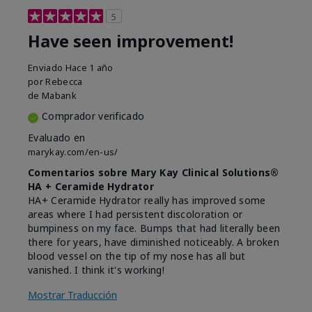
5
Have seen improvement!
Enviado
Hace 1 año
por
Rebecca
de
Mabank
Comprador verificado
Evaluado en
marykay.com/en-us/
Comentarios sobre Mary Kay Clinical Solutions®
HA + Ceramide Hydrator
HA+ Ceramide Hydrator really has improved some
areas where I had persistent discoloration or
bumpiness on my face. Bumps that had literally been
there for years, have diminished noticeably. A broken
blood vessel on the tip of my nose has all but
vanished. I think it's working!
Mostrar Traducción