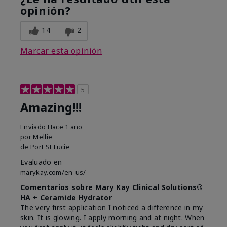
opinión?
14
2
Marcar esta opinión
5
Amazing!!!
Enviado
Hace 1 año
por
Mellie
de
Port St Lucie
Evaluado en
marykay.com/en-us/
Comentarios sobre Mary Kay Clinical Solutions®
HA + Ceramide Hydrator
The very first application I noticed a difference in my
skin. It is glowing. I apply morning and at night. When