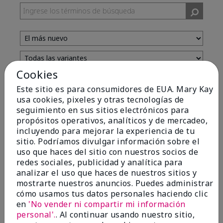
Cookies
Evaluado por 13 clientes
Este sitio es para consumidores de EUA. Mary Kay
usa cookies, pixeles y otras tecnologías de
seguimiento en sus sitios electrónicos para
5
propósitos operativos, analíticos y de mercadeo,
incluyendo para mejorar la experiencia de tu
Yeh! I really works
sitio. Podríamos divulgar información sobre el
uso que haces del sitio con nuestros socios de
Enviado
Hace 4 meses
redes sociales, publicidad y analítica para
por
Char
analizar el uso que haces de nuestros sitios y
de
Detroit, Mi
mostrarte nuestros anuncios. Puedes administrar
Evaluado en
cómo usamos tus datos personales haciendo clic
marykay.com/en-us/
en
'No vender ni compartir mi información
I ski all winter and since adding this to my progam
personal'.
. Al continuar usando nuestro sitio,