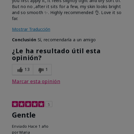
you first apply it, it feels slightly tight and dry sort of.
But no no ,after it sits for a few, my skin looks bright
and so smooth ✨️. Highly recommended 👌. Love it so
far.
Mostrar Traducción
Conclusión
Sí, recomendaría a un amigo
¿Le ha resultado útil esta
opinión?
13
1
Marcar esta opinión
5
Gentle
Enviado
Hace 1 año
por
Maria