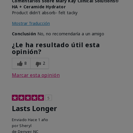
Comentarios sobre Mary Kay Clinical Solutions®
HA + Ceramide Hydrator
Product didn't absorb- felt tacky
Mostrar Traducción
Conclusión
No, no recomendaría a un amigo
¿Le ha resultado útil esta
opinión?
8
2
Marcar esta opinión
5
Lasts Longer
Enviado
Hace 1 año
por
Sheryl
de
Denver, NC