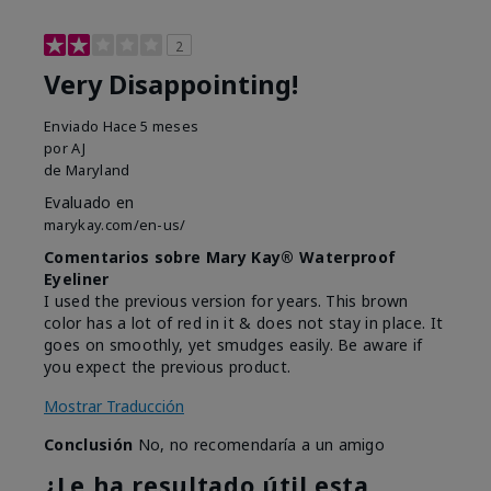
2
Very Disappointing!
Enviado
Hace 5 meses
por
AJ
de
Maryland
Evaluado en
marykay.com/en-us/
Comentarios sobre Mary Kay® Waterproof
Eyeliner
I used the previous version for years. This brown
color has a lot of red in it & does not stay in place. It
goes on smoothly, yet smudges easily. Be aware if
you expect the previous product.
Mostrar Traducción
Conclusión
No, no recomendaría a un amigo
¿Le ha resultado útil esta