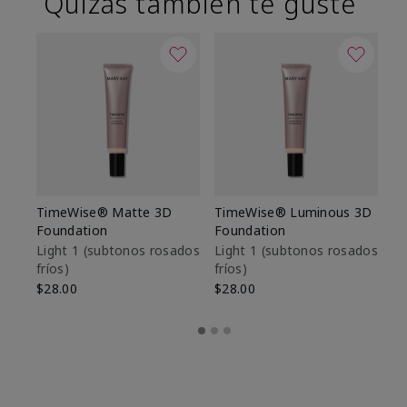
Quizás también te guste
TimeWise® Matte 3D
TimeWise® Luminous 3D
Sk
Foundation
Foundation
De
es
Light 1​ (subtonos rosados
Light 1​ (subtonos rosados
fríos)
fríos)
$9
$28.00
$28.00