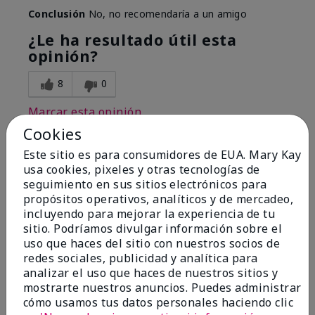
Conclusión
No, no recomendaría a un amigo
¿Le ha resultado útil esta
opinión?
8
0
Marcar esta opinión
Cookies
Este sitio es para consumidores de EUA. Mary Kay
1
usa cookies, pixeles y otras tecnologías de
seguimiento en sus sitios electrónicos para
I have used Marykay eyeliner
propósitos operativos, analíticos y de mercadeo,
since 1992. This new product
incluyendo para mejorar la experiencia de tu
go
sitio. Podríamos divulgar información sobre el
uso que haces del sitio con nuestros socios de
Enviado
Hace 3 meses
redes sociales, publicidad y analítica para
por
Jacqueline
analizar el uso que haces de nuestros sitios y
de
Supply
mostrarte nuestros anuncios. Puedes administrar
cómo usamos tus datos personales haciendo clic
Evaluado en