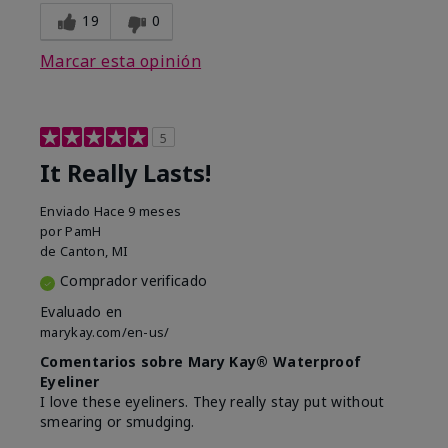
19
0
Marcar esta opinión
5
It Really Lasts!
Enviado
Hace 9 meses
por
PamH
de
Canton, MI
Comprador verificado
Evaluado en
marykay.com/en-us/
Comentarios sobre Mary Kay® Waterproof
Eyeliner
I love these eyeliners. They really stay put without
smearing or smudging.