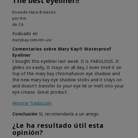
The best eyeliner!!
Enviado
Hace 8 meses
por
Km
de
CA
Evaluado en
marykay.com/en-us/
Comentarios sobre Mary Kay® Waterproof
Eyeliner
I bought this eyeliner last week. It is FABULOUS. It
glides on easily, It stays on all day, I even tried it on
top of the mary kay chromafusion eye shadow and
the new mary kay eye shadow sticks and it stays on
and doesn't transfer to your eye lid or melt into your
eye crease. Great product.
Mostrar Traducción
Conclusión
Sí, recomendaría a un amigo
¿Le ha resultado útil esta
opinión?