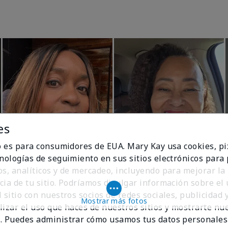
es
io es para consumidores de EUA. Mary Kay usa cookies, pi
cnologías de seguimiento en sus sitios electrónicos para
os, analíticos y de mercadeo, incluyendo para mejorar la
cia de tu sitio. Podríamos divulgar información sobre el
 sitio con nuestros socios de redes sociales, publicidad y
Mostrar más fotos
lizar el uso que haces de nuestros sitios y mostrarte nu
. Puedes administrar cómo usamos tus datos personales