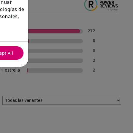
tinuar
nologías de
sonales,
5 estrellas
232
4 estrellas
8
3 estrellas
0
ept All
2 estrellas
2
1 estrella
2