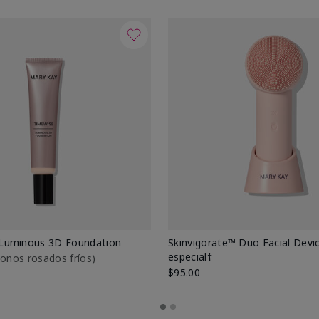
Luminous 3D Foundation
Skinvigorate™ Duo Facial Devic
especial†
btonos rosados fríos)
$95.00