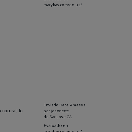
marykay.com/en-us/
Enviado
Hace 4 meses
 natural, lo
por
Jeannette
de
San Jose CA
Evaluado en
marykay.com/en-us/