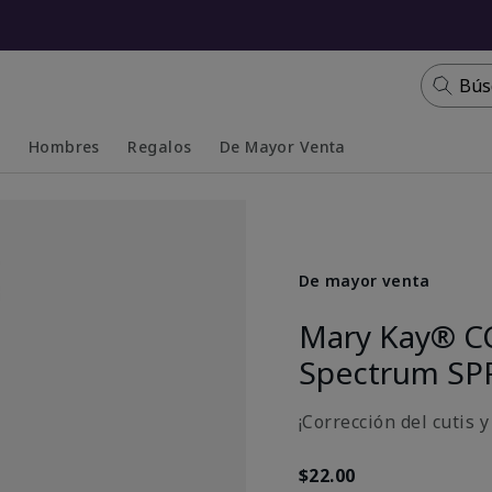
Bús
s
Hombres
Regalos
De Mayor Venta
Collapsed
Expanded
De mayor venta
Mary Kay® C
Spectrum SP
¡Corrección del cutis 
$22.00