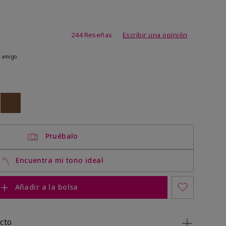
de 3,7 de 5
244 Reseñas
Escribir una opinión
 amigo.
ock
 of stock
Out of stock
Pruébalo
Encuentra mi tono ideal
Añadir a la bolsa
cto