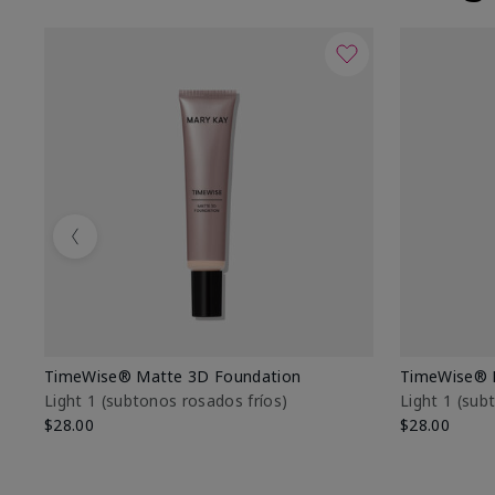
Previous
TimeWise® Matte 3D Foundation
TimeWise® 
Light 1​ (subtonos rosados fríos)
Light 1​ (su
$28.00
$28.00