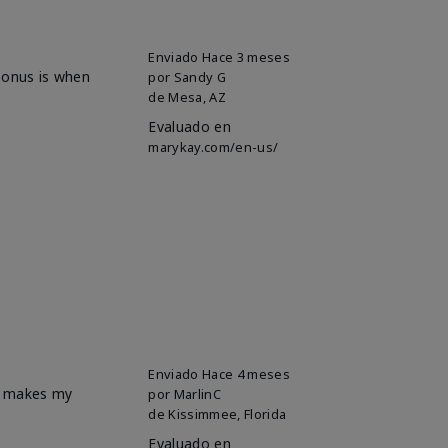
Enviado
Hace 3 meses
 bonus is when
por
Sandy G
de
Mesa, AZ
Evaluado en
marykay.com/en-us/
Enviado
Hace 4 meses
it makes my
por
MarlinC
de
Kissimmee, Florida
Evaluado en