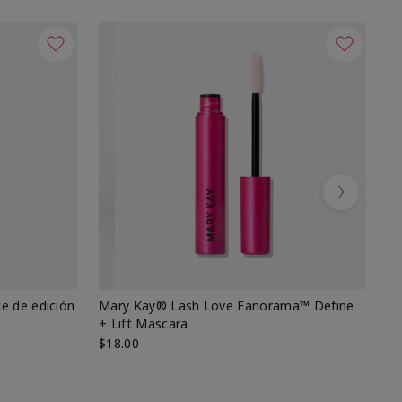
Next
e de edición
Mary Kay® Lash Love Fanorama™ Define
Ma
+ Lift Mascara
Ki
$18.00
$2