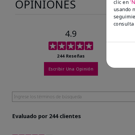
OPINIONES
clic en
'
usando n
seguimie
consulta
4.9
244 Reseñas
Escribir Una Opinión
Evaluado por 244 clientes