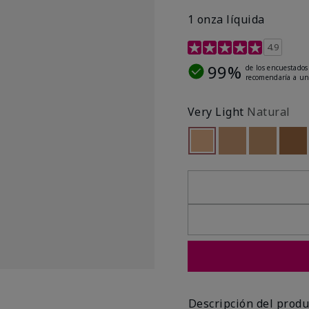
1 onza líquida
Calificación de clientes 
4.9
99%
de los encuestados
recomendaría a un
Very Light
Natural
seleccionado
Out of stock
Out of stock
Out of st
Out
Descripción del produ