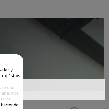
xeles y
 propósitos
 uso que
 analítica
estros
 haciendo