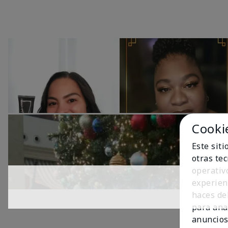
Cooki
Este sit
otras te
operativ
experien
haces del
para ana
anuncios