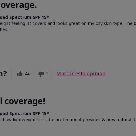
coverage.
oad Spectrum SPF 15*
weight feeling. It covers and looks great on my oily skin type. The
hes.
n?
22
1
Marcar esta opinión
l coverage!
oad Spectrum SPF 15*
e how lightweight it is, the protection it provides & how natural 