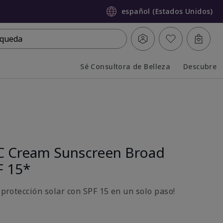
español (Estados Unidos)
queda
Sé Consultora de Belleza
Descubre
Collapsed
Expanded
C Cream Sunscreen Broad
F 15*
y protección solar con SPF 15 en un solo paso!