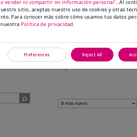
No vender ni compartir mi información personal'.
. Al con
uestro sitio, aceptas nuestro uso de cookies y otras tec
nto. Para conocer más sobre cómo usamos tus datos per
 nuestra
Política de privacidad
.
99%
Preferences
Reject All
Acc
de los encuestados
recomendaría a un
amigo.