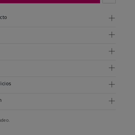
cto
icios
n
udeo.