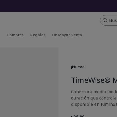
Bús
s
Hombres
Regalos
De Mayor Venta
Collapsed
Expanded
¡Nuevo!
TimeWise® M
Cobertura media modu
duración que controla
disponible en
lumino
$28.00