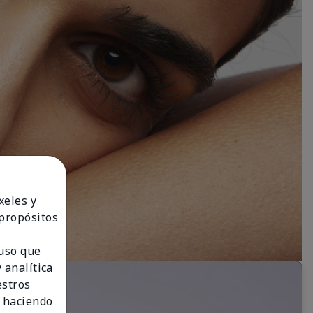
xeles y
 propósitos
 uso que
 analítica
estros
 haciendo