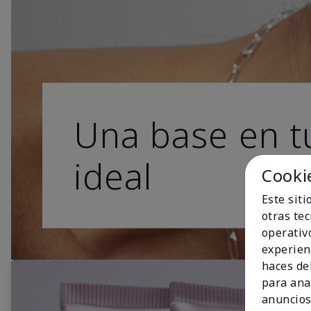
Una base en t
ideal
Cooki
Este sit
otras te
operativ
experien
haces del
para ana
anuncios