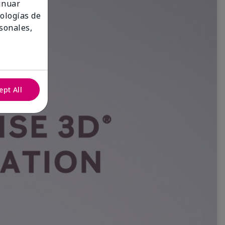
tinuar
nologías de
sonales,
ept All