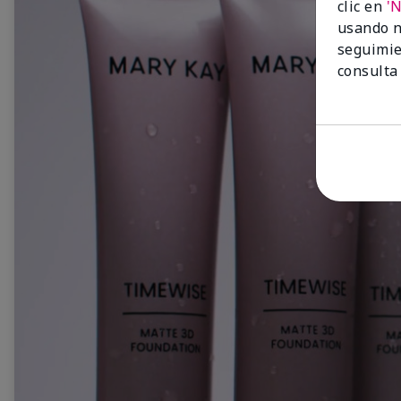
clic en
'
usando n
seguimie
consulta