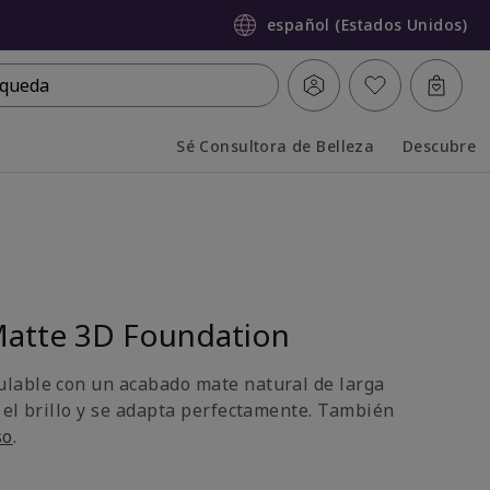
español (Estados Unidos)
queda
Sé Consultora de Belleza
Descubre
Collapsed
Expanded
atte 3D Foundation
lable con un acabado mate natural de larga
 el brillo y se adapta perfectamente. También
so
.