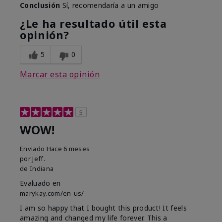
Conclusión
Sí, recomendaría a un amigo
¿Le ha resultado útil esta
opinión?
5
0
Marcar esta opinión
5
WOW!
Enviado
Hace 6 meses
por
Jeff.
de
Indiana
Evaluado en
marykay.com/en-us/
I am so happy that I bought this product! It feels
amazing and changed my life forever. This a