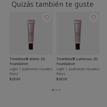
Quizás también te guste
TimeWise® Matte 3D
TimeWise® Luminous 3D
Sk
Foundation
Foundation
De
es
Light 1​ (subtonos rosados
Light 1​ (subtonos rosados
fríos)
fríos)
$9
$28.00
$28.00