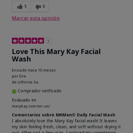
5
0
Marcar esta opinión
5
Love This Mary Kay Facial
Wash
Enviado
Hace 10 meses
por
Dre
de
Lithonia Ga
Comprador verificado
Evaluado en
marykay.com/en-us/
Comentarios sobre MKMen® Daily Facial Wash
I absolutely love the Mary Kay facial wash! It leaves
my skin feeling fresh, clean, and soft without drying it
out. After just a few uses, I noticed my complexion