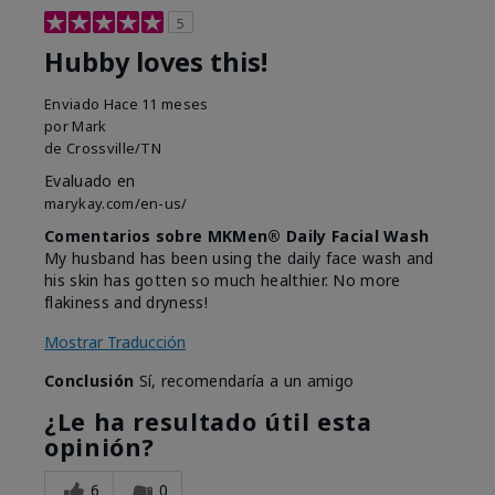
5
Hubby loves this!
Enviado
Hace 11 meses
por
Mark
de
Crossville/TN
Evaluado en
marykay.com/en-us/
Comentarios sobre MKMen® Daily Facial Wash
My husband has been using the daily face wash and
his skin has gotten so much healthier. No more
flakiness and dryness!
Mostrar Traducción
Conclusión
Sí, recomendaría a un amigo
¿Le ha resultado útil esta
opinión?
6
0