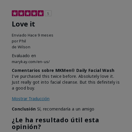
5
Love it
Enviado
Hace 9 meses
por
Phil
de
Wilson
Evaluado en
marykay.com/en-us/
Comentarios sobre MKMen® Daily Facial Wash
I've purchased this twice before. Absolutely love it.
Just really got into facial cleanse. But this definitely is
a good buy.
Mostrar Traducción
Conclusión
Sí, recomendaría a un amigo
¿Le ha resultado útil esta
opinión?