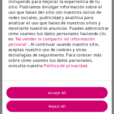
incluyendo para mejorar la experiencia de tu
5
sitio. Podríamos divulgar información sobre el
Satisfied
uso que haces del sitio con nuestros socios de
redes sociales, publicidad y analítica para
Enviado
Hace 3 meses
analizar el uso que haces de nuestros sitios y
por
Keyrone
mostrarte nuestros anuncios. Puedes administrar
de
LaBelle, FL
cómo usamos tus datos personales haciendo clic
Evaluado en
en
'No vender ni compartir mi información
marykay.com/en-us/
personal'.
. Al continuar usando nuestro sitio,
aceptas nuestro uso de cookies y otras
Since using MK products, my skin hasn't been as oily.
tecnologías de seguimiento. Para conocer más
I've received compliments that my complexion has
sobre cómo usamos tus datos personales,
improved, and most of all, my skin doesn't feel dry or
irritated after use. Moisturizers are usually hard to
consulta nuestra
Política de privacidad
.
come by, but this one is lightweight and not
overbearing or oily. Thank you so much, Mrs. Gaenelle
Tyre, for introducing me to these products!
Mostrar Traducción
Accept All
Conclusión
Sí, recomendaría a un amigo
Reject All
¿Le ha resultado útil esta
opinión?