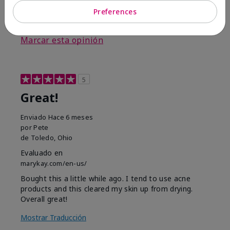
Preferences
3
0
Marcar esta opinión
5
Great!
Enviado
Hace 6 meses
por
Pete
de
Toledo, Ohio
Evaluado en
marykay.com/en-us/
Bought this a little while ago. I tend to use acne
products and this cleared my skin up from drying.
Overall great!
Mostrar Traducción