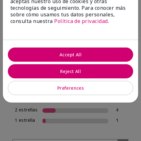
aceptas nuestro uso de cookies y otras
tecnologías de seguimiento. Para conocer más
sobre cómo usamos tus datos personales,
4.0
consulta nuestra
Política de privacidad
.
20 Reseñas
Escribir Una Opinión
Accept All
70%
de los encuestados recomendaría a un amigo.
Reject All
5 estrellas
12
Preferences
4 estrellas
1
3 estrellas
2
2 estrellas
4
1 estrella
1