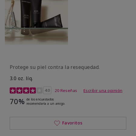
Protege su piel contra la resequedad.
3.0 oz. líq.
Calificación de clientes de 3,7 de 5
4.0
20 Reseñas
Escribir una opinión
70%
de los encuestados
recomendaría a un amigo.
Favoritos