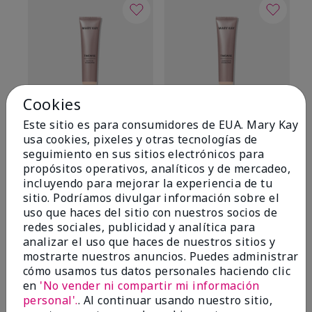
Cookies
Este sitio es para consumidores de EUA. Mary Kay
TimeWise® Matte 3D
TimeWise® Luminous 3D
Sk
usa cookies, pixeles y otras tecnologías de
Foundation
Foundation
De
seguimiento en sus sitios electrónicos para
es
Light 1​ (subtonos rosados
Light 1​ (subtonos rosados
propósitos operativos, analíticos y de mercadeo,
fríos)
fríos)
$9
incluyendo para mejorar la experiencia de tu
$28.00
$28.00
sitio. Podríamos divulgar información sobre el
uso que haces del sitio con nuestros socios de
redes sociales, publicidad y analítica para
analizar el uso que haces de nuestros sitios y
mostrarte nuestros anuncios. Puedes administrar
cómo usamos tus datos personales haciendo clic
en
'No vender ni compartir mi información
OPINIONES
personal'.
. Al continuar usando nuestro sitio,