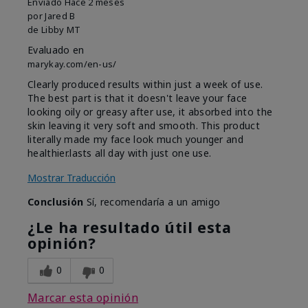
Enviado
Hace 2 meses
por
Jared B
de
Libby MT
Evaluado en
marykay.com/en-us/
Clearly produced results within just a week of use.
The best part is that it doesn't leave your face
looking oily or greasy after use, it absorbed into the
skin leaving it very soft and smooth. This product
literally made my face look much younger and
healthier.lasts all day with just one use.
Mostrar Traducción
Conclusión
Sí, recomendaría a un amigo
¿Le ha resultado útil esta
opinión?
0
0
Marcar esta opinión