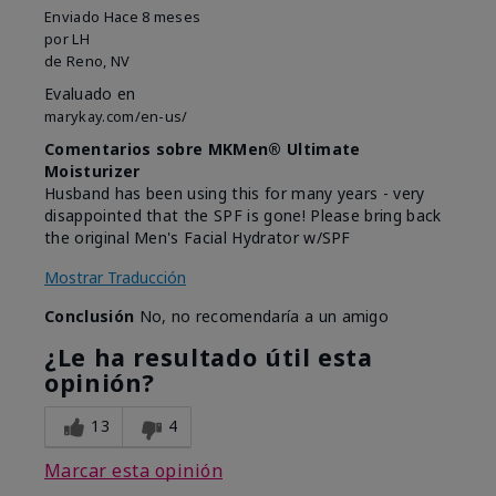
Enviado
Hace 8 meses
por
LH
de
Reno, NV
Evaluado en
marykay.com/en-us/
Comentarios sobre MKMen® Ultimate
Moisturizer
Husband has been using this for many years - very
disappointed that the SPF is gone! Please bring back
the original Men's Facial Hydrator w/SPF
Mostrar Traducción
Conclusión
No, no recomendaría a un amigo
¿Le ha resultado útil esta
opinión?
13
4
Marcar esta opinión