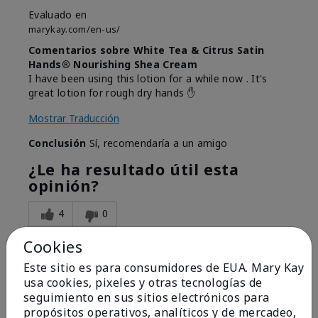
Evaluado en
marykay.com/en-us/
Comentarios sobre White Tea & Citrus Satin
Hands® Nourishing Shea Cream
I have been using this lotion for a while now . It's
great lotion for rough dry hands ✋️
Mostrar Traducción
Conclusión
Sí, recomendaría a un amigo
¿Le ha resultado útil esta
opinión?
4
0
Marcar esta opinión
Cookies
Este sitio es para consumidores de EUA. Mary Kay
usa cookies, pixeles y otras tecnologías de
seguimiento en sus sitios electrónicos para
5
propósitos operativos, analíticos y de mercadeo,