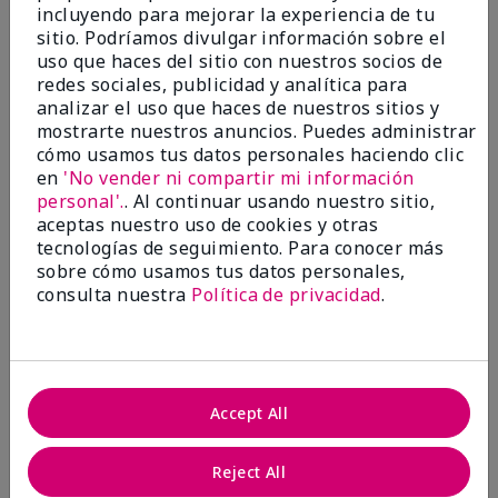
Nourishing shea hand cream.
incluyendo para mejorar la experiencia de tu
sitio. Podríamos divulgar información sobre el
Enviado
Hace 9 meses
uso que haces del sitio con nuestros socios de
por
Brenda
redes sociales, publicidad y analítica para
de
Kent
analizar el uso que haces de nuestros sitios y
Comprador verificado
mostrarte nuestros anuncios. Puedes administrar
cómo usamos tus datos personales haciendo clic
Evaluado en
en
'No vender ni compartir mi información
marykay.com/en-us/
personal'.
. Al continuar usando nuestro sitio,
Comentarios sobre White Tea & Citrus Satin
aceptas nuestro uso de cookies y otras
Hands® Nourishing Shea Cream
tecnologías de seguimiento. Para conocer más
I love all the white tea and citrus moisturizing
sobre cómo usamos tus datos personales,
products. They work better than any similar products
consulta nuestra
Política de privacidad
.
I've used for dry skin. I use them myself and buy
them for gifts for friends and family. They're priced
fairly and worth the cost.
Mostrar Traducción
Accept All
Conclusión
Sí, recomendaría a un amigo
¿Le ha resultado útil esta
Reject All
opinión?