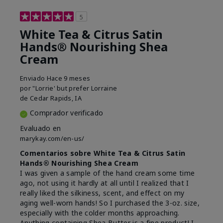
5
White Tea & Citrus Satin
Hands® Nourishing Shea
Cream
Enviado
Hace 9 meses
por
"Lorrie' but prefer Lorraine
de
Cedar Rapids, IA
Comprador verificado
Evaluado en
marykay.com/en-us/
Comentarios sobre White Tea & Citrus Satin
Hands® Nourishing Shea Cream
I was given a sample of the hand cream some time
ago, not using it hardly at all until I realized that I
really liked the silkiness, scent, and effect on my
aging well-worn hands! So I purchased the 3-oz. size,
especially with the colder months approaching.
Anything containing Shea Butter is a fine product! I