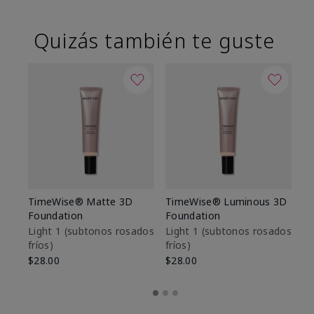
Quizás también te guste
TimeWise® Matte 3D
TimeWise® Luminous 3D
Sk
Foundation
Foundation
De
es
Light 1​ (subtonos rosados
Light 1​ (subtonos rosados
fríos)
fríos)
$9
$28.00
$28.00