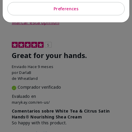
Preferences
5
0
Marcar esta opinión
5
Great for your hands.
Enviado
Hace 9 meses
por
DarlaB
de
Wheatland
Comprador verificado
Evaluado en
marykay.com/en-us/
Comentarios sobre White Tea & Citrus Satin
Hands® Nourishing Shea Cream
So happy with this product.