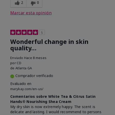
2
0
Marcar esta opinión
5
Wonderful change in skin
quality…
Enviado
Hace 8 meses
por
CD
de
Atlanta GA
Comprador verificado
Evaluado en
marykay.com/en-us/
Comentarios sobre White Tea & Citrus Satin
Hands® Nourishing Shea Cream
My dry skin is now extremely happy. The scent is
delicate and lasting. I would recommend to persons