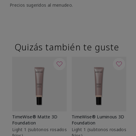
Precios sugeridos al menudeo.
Quizás también te guste
TimeWise® Matte 3D
TimeWise® Luminous 3D
Sk
Foundation
Foundation
De
es
Light 1​ (subtonos rosados
Light 1​ (subtonos rosados
fríos)
fríos)
$9