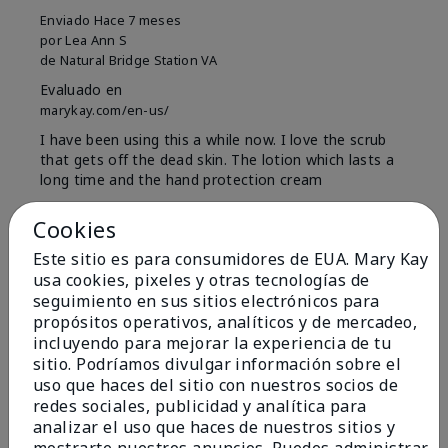
Enviado
Hace 7 meses
por
Lea Ann S
de
Natural Bridge Station VA
Evaluado en
marykay.com/en-us/
I have been using this a while now. I love the scrub
that gets off the dead skin. The lotion which lasts a
long time and the hand protection cream
Mostrar Traducción
Cookies
Conclusión
Sí, recomendaría a un amigo
Este sitio es para consumidores de EUA. Mary Kay
usa cookies, pixeles y otras tecnologías de
¿Le ha resultado útil esta
seguimiento en sus sitios electrónicos para
opinión?
propósitos operativos, analíticos y de mercadeo,
incluyendo para mejorar la experiencia de tu
15
0
sitio. Podríamos divulgar información sobre el
uso que haces del sitio con nuestros socios de
Marcar esta opinión
redes sociales, publicidad y analítica para
analizar el uso que haces de nuestros sitios y
mostrarte nuestros anuncios. Puedes administrar