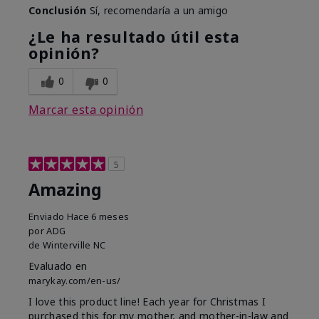
Conclusión
Sí, recomendaría a un amigo
¿Le ha resultado útil esta
opinión?
0
0
Marcar esta opinión
5
Amazing
Enviado
Hace 6 meses
por
ADG
de
Winterville NC
Evaluado en
marykay.com/en-us/
I love this product line! Each year for Christmas I
purchased this for my mother, and mother-in-law and