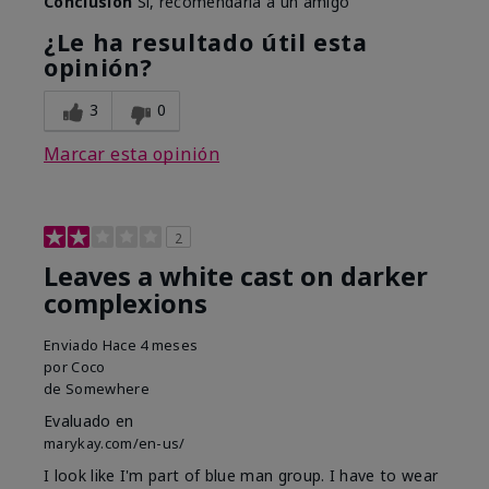
Conclusión
Sí, recomendaría a un amigo
¿Le ha resultado útil esta
opinión?
3
0
Marcar esta opinión
2
Leaves a white cast on darker
complexions
Enviado
Hace 4 meses
por
Coco
de
Somewhere
Evaluado en
marykay.com/en-us/
I look like I'm part of blue man group. I have to wear