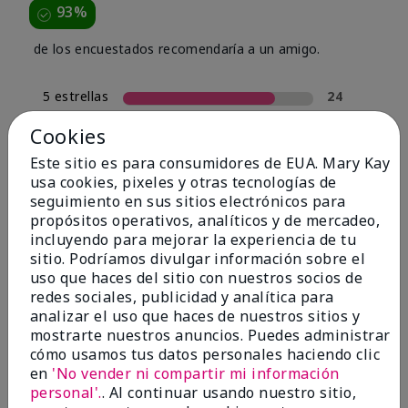
93%
de los encuestados recomendaría a un amigo.
5 estrellas
24
4 estrellas
4
Cookies
3 estrellas
0
Este sitio es para consumidores de EUA. Mary Kay
usa cookies, pixeles y otras tecnologías de
2 estrellas
2
seguimiento en sus sitios electrónicos para
1 estrella
0
propósitos operativos, analíticos y de mercadeo,
incluyendo para mejorar la experiencia de tu
sitio. Podríamos divulgar información sobre el
uso que haces del sitio con nuestros socios de
Tipo De Piel
Filtrar
redes sociales, publicidad y analítica para
reseñas
analizar el uso que haces de nuestros sitios y
por
mostrarte nuestros anuncios. Puedes administrar
Tipo
cómo usamos tus datos personales haciendo clic
de
en
'No vender ni compartir mi información
piel
personal'.
. Al continuar usando nuestro sitio,