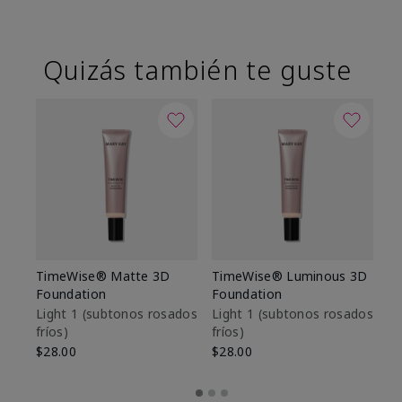
Quizás también te guste
TimeWise® Matte 3D
TimeWise® Luminous 3D
Sk
Foundation
Foundation
De
es
Light 1​ (subtonos rosados
Light 1​ (subtonos rosados
fríos)
fríos)
$9
$28.00
$28.00