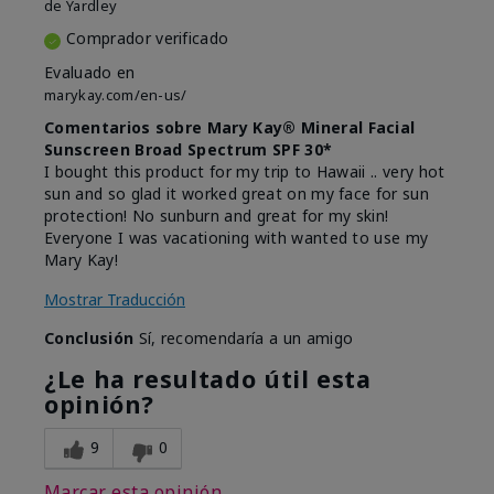
de
Yardley
Comprador verificado
Evaluado en
marykay.com/en-us/
Comentarios sobre Mary Kay® Mineral Facial
Sunscreen Broad Spectrum SPF 30*
I bought this product for my trip to Hawaii .. very hot
sun and so glad it worked great on my face for sun
protection! No sunburn and great for my skin!
Everyone I was vacationing with wanted to use my
Mary Kay!
Mostrar Traducción
Conclusión
Sí, recomendaría a un amigo
¿Le ha resultado útil esta
opinión?
9
0
Marcar esta opinión