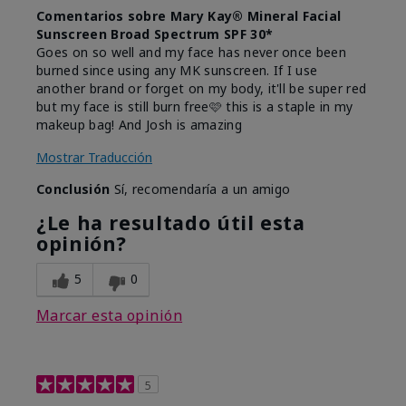
Comentarios sobre Mary Kay® Mineral Facial
Sunscreen Broad Spectrum SPF 30*
Goes on so well and my face has never once been
burned since using any MK sunscreen. If I use
another brand or forget on my body, it'll be super red
but my face is still burn free🩷 this is a staple in my
makeup bag! And Josh is amazing
Mostrar Traducción
Conclusión
Sí, recomendaría a un amigo
¿Le ha resultado útil esta
opinión?
5
0
Marcar esta opinión
5