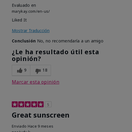
Evaluado en
marykay.com/en-us/
Liked It
Mostrar Traducción
Conclusión
No, no recomendaría a un amigo
¿Le ha resultado útil esta
opinión?
9
18
Marcar esta opinión
5
Great sunscreen
Enviado
Hace 9 meses
por
Judy k