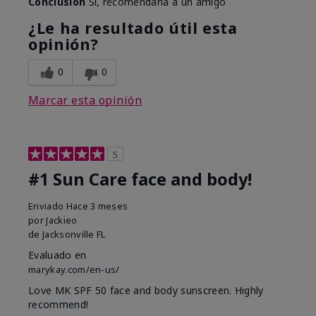
Conclusión
Sí, recomendaría a un amigo
¿Le ha resultado útil esta
opinión?
0
0
Marcar esta opinión
5
#1 Sun Care face and body!
Enviado
Hace 3 meses
por
Jackieo
de
Jacksonville FL
Evaluado en
marykay.com/en-us/
Love MK SPF 50 face and body sunscreen. Highly
recommend!