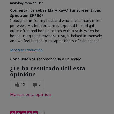
marykay.com/en-us/
Comentarios sobre Mary Kay® Sunscreen Broad
Spectrum SPF 50*
I bought this for my husband who drives many miles
per week. His left forearm is exposed to sunlight
quite often and begins to itch with a rash. When he
began using this heavier SPF 50, it helped immensely
and we feel better to escape effects of skin cancer.
Mostrar Traducción
Conclusión
Sí, recomendaría a un amigo
¿Le ha resultado útil esta
opinión?
19
0
Marcar esta opinión
5