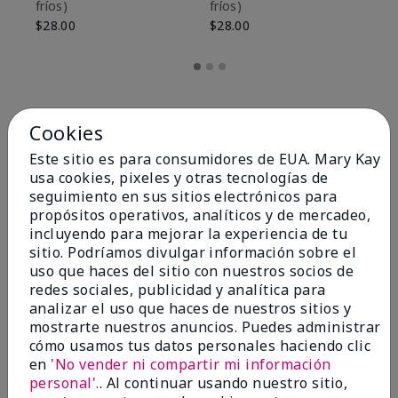
fríos)
fríos)
$9
$28.00
$28.00
Cookies
Este sitio es para consumidores de EUA. Mary Kay
usa cookies, pixeles y otras tecnologías de
seguimiento en sus sitios electrónicos para
propósitos operativos, analíticos y de mercadeo,
incluyendo para mejorar la experiencia de tu
sitio. Podríamos divulgar información sobre el
uso que haces del sitio con nuestros socios de
redes sociales, publicidad y analítica para
OPINIONES
analizar el uso que haces de nuestros sitios y
mostrarte nuestros anuncios. Puedes administrar
cómo usamos tus datos personales haciendo clic
en
'No vender ni compartir mi información
4.8
personal'.
. Al continuar usando nuestro sitio,