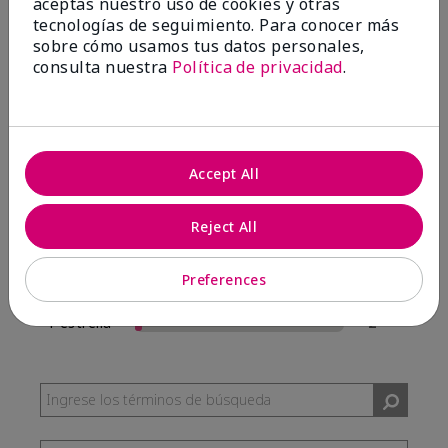
aceptas nuestro uso de cookies y otras
57 Reseñas
tecnologías de seguimiento. Para conocer más
sobre cómo usamos tus datos personales,
Escribir Una Opinión
consulta nuestra
Política de privacidad
.
95%
de los encuestados recomendaría a un amigo.
Accept All
5 estrellas
54
4 estrellas
0
Reject All
3 estrellas
1
Preferences
2 estrellas
0
1 estrella
2