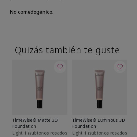
No comedogénico.
Quizás también te guste
TimeWise® Matte 3D
TimeWise® Luminous 3D
Sk
Foundation
Foundation
De
es
Light 1​ (subtonos rosados
Light 1​ (subtonos rosados