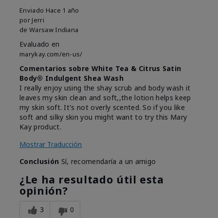
Enviado
Hace 1 año
por
Jerri
de
Warsaw Indiana
Evaluado en
marykay.com/en-us/
Comentarios sobre White Tea & Citrus Satin
Body® Indulgent Shea Wash
I really enjoy using the shay scrub and body wash it
leaves my skin clean and soft,,the lotion helps keep
my skin soft. It's not overly scented. So if you like
soft and silky skin you might want to try this Mary
Kay product.
Mostrar Traducción
Conclusión
Sí, recomendaría a un amigo
¿Le ha resultado útil esta
opinión?
3
0