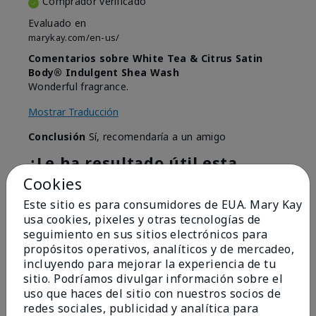
Comprador verificado
Evaluado en
marykay.com/en-us/
Comentarios sobre White Tea & Citrus Satin
Body® Indulgent Shea Wash
Wonderful fragrance.
Mostrar Traducción
Conclusión
Sí, recomendaría a un amigo
¿Le ha resultado útil esta
opinión?
Cookies
Este sitio es para consumidores de EUA. Mary Kay
4
0
usa cookies, pixeles y otras tecnologías de
seguimiento en sus sitios electrónicos para
Marcar esta opinión
propósitos operativos, analíticos y de mercadeo,
incluyendo para mejorar la experiencia de tu
sitio. Podríamos divulgar información sobre el
5
uso que haces del sitio con nuestros socios de
redes sociales, publicidad y analítica para
Silky