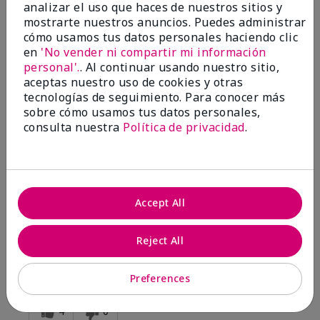
analizar el uso que haces de nuestros sitios y
mostrarte nuestros anuncios. Puedes administrar
Enviado
Hace 1 año
cómo usamos tus datos personales haciendo clic
por
Pat
en
'No vender ni compartir mi información
de
Sugar Run
personal'.
. Al continuar usando nuestro sitio,
Comprador verificado
aceptas nuestro uso de cookies y otras
tecnologías de seguimiento. Para conocer más
Evaluado en
sobre cómo usamos tus datos personales,
marykay.com/en-us/
consulta nuestra
Política de privacidad
.
Comentarios sobre White Tea & Citrus Satin
Body® Indulgent Shea Wash
Silky twxture thick gel with adequate sudsy clean feel.
Rinses off leaving softness but not highly perfumed
residue.
Accept All
Mostrar Traducción
Reject All
Conclusión
Sí, recomendaría a un amigo
¿Le ha resultado útil esta
Preferences
opinión?
4
0