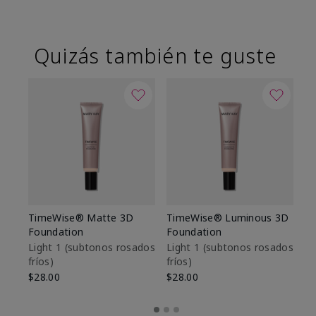
Quizás también te guste
TimeWise® Matte 3D
TimeWise® Luminous 3D
Sk
Foundation
Foundation
De
es
Light 1​ (subtonos rosados
Light 1​ (subtonos rosados
fríos)
fríos)
$9
$28.00
$28.00