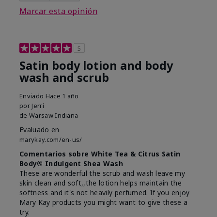
Marcar esta opinión
5
Satin body lotion and body
wash and scrub
Enviado
Hace 1 año
por
Jerri
de
Warsaw Indiana
Evaluado en
marykay.com/en-us/
Comentarios sobre White Tea & Citrus Satin
Body® Indulgent Shea Wash
These are wonderful the scrub and wash leave my
skin clean and soft,,the lotion helps maintain the
softness and it's not heavily perfumed. If you enjoy
Mary Kay products you might want to give these a
try.