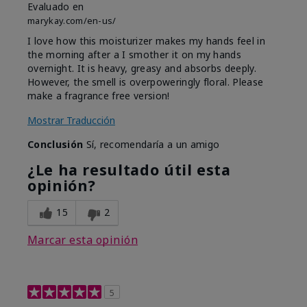
Evaluado en
marykay.com/en-us/
I love how this moisturizer makes my hands feel in
the morning after a I smother it on my hands
overnight. It is heavy, greasy and absorbs deeply.
However, the smell is overpoweringly floral. Please
make a fragrance free version!
Mostrar Traducción
Conclusión
Sí, recomendaría a un amigo
¿Le ha resultado útil esta
opinión?
15
2
Marcar esta opinión
5