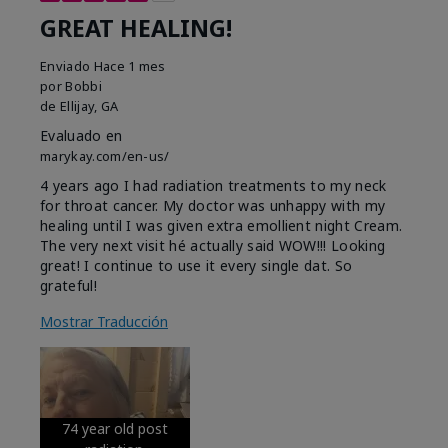
GREAT HEALING!
Enviado
Hace 1 mes
por
Bobbi
de
Ellijay, GA
Evaluado en
marykay.com/en-us/
4 years ago I had radiation treatments to my neck
for throat cancer. My doctor was unhappy with my
healing until I was given extra emollient night Cream.
The very next visit hé actually said WOW!!! Looking
great! I continue to use it every single dat. So
grateful!
Mostrar Traducción
74 year old post