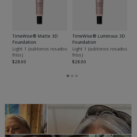
TimeWise® Matte 3D
TimeWise® Luminous 3D
Sk
Foundation
Foundation
De
es
Light 1​ (subtonos rosados
Light 1​ (subtonos rosados
fríos)
fríos)
$9
$28.00
$28.00