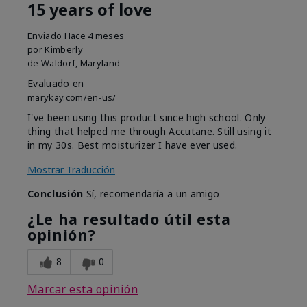
15 years of love
Enviado
Hace 4 meses
por
Kimberly
de
Waldorf, Maryland
Evaluado en
marykay.com/en-us/
I've been using this product since high school. Only
thing that helped me through Accutane. Still using it
in my 30s. Best moisturizer I have ever used.
Mostrar Traducción
Conclusión
Sí, recomendaría a un amigo
¿Le ha resultado útil esta
opinión?
8
0
Marcar esta opinión