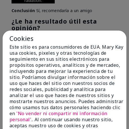
radiation.
Conclusión
Sí, recomendaría a un amigo
¿Le ha resultado útil esta
opinión?
Cookies
6
0
Este sitio es para consumidores de EUA. Mary Kay
Marcar esta opinión
usa cookies, pixeles y otras tecnologías de
seguimiento en sus sitios electrónicos para
propósitos operativos, analíticos y de mercadeo,
incluyendo para mejorar la experiencia de tu
5
sitio. Podríamos divulgar información sobre el
Great Night time emollient
uso que haces del sitio con nuestros socios de
redes sociales, publicidad y analítica para
Enviado
Hace 2 meses
analizar el uso que haces de nuestros sitios y
por
Sonia G
mostrarte nuestros anuncios. Puedes administrar
de
Chicago'Il
cómo usamos tus datos personales haciendo clic
en
'No vender ni compartir mi información
Evaluado en
personal'.
. Al continuar usando nuestro sitio,
marykay.com/en-us/
aceptas nuestro uso de cookies y otras
I use the product on my Dad, after dialysis his skin