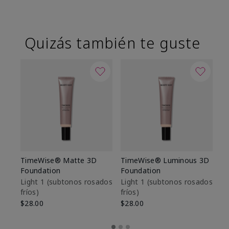
Quizás también te guste
TimeWise® Matte 3D
TimeWise® Luminous 3D
Sk
Foundation
Foundation
De
es
Light 1​ (subtonos rosados
Light 1​ (subtonos rosados
fríos)
fríos)
$9
$28.00
$28.00