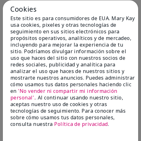
Cookies
Conclusión
Sí, recomendaría a un amigo
Este sitio es para consumidores de EUA. Mary Kay
¿Le ha resultado útil esta
usa cookies, pixeles y otras tecnologías de
opinión?
seguimiento en sus sitios electrónicos para
propósitos operativos, analíticos y de mercadeo,
4
0
incluyendo para mejorar la experiencia de tu
sitio. Podríamos divulgar información sobre el
Marcar esta opinión
uso que haces del sitio con nuestros socios de
redes sociales, publicidad y analítica para
analizar el uso que haces de nuestros sitios y
5
mostrarte nuestros anuncios. Puedes administrar
cómo usamos tus datos personales haciendo clic
Kristen
en
'No vender ni compartir mi información
personal'.
. Al continuar usando nuestro sitio,
Enviado
Hace 10 meses
aceptas nuestro uso de cookies y otras
por
Jennifer
tecnologías de seguimiento. Para conocer más
de
MECHANCSBRG
sobre cómo usamos tus datos personales,
Comprador verificado
consulta nuestra
Política de privacidad
.
Evaluado en
marykay.com/en-us/