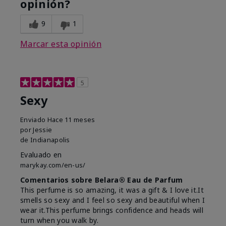
opinión?
9
1
Marcar esta opinión
5
Sexy
Enviado
Hace 11 meses
por
Jessie
de
Indianapolis
Evaluado en
marykay.com/en-us/
Comentarios sobre Belara® Eau de Parfum
This perfume is so amazing, it was a gift & I love it.It
smells so sexy and I feel so sexy and beautiful when I
wear it.This perfume brings confidence and heads will
turn when you walk by.