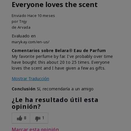
Everyone loves the scent
Enviado
Hace 10 meses
por
Tnjy
de
Arvada
Evaluado en
marykay.com/en-us/
Comentarios sobre Belara® Eau de Parfum
My favorite perfume by far. I've probably over time
have bought this about 20 to 25 times. Everyone
loves the scent and I have given a few as gifts.
Mostrar Traducción
Conclusión
Sí, recomendaría a un amigo
¿Le ha resultado útil esta
opinión?
8
1
Marcar esta opinión