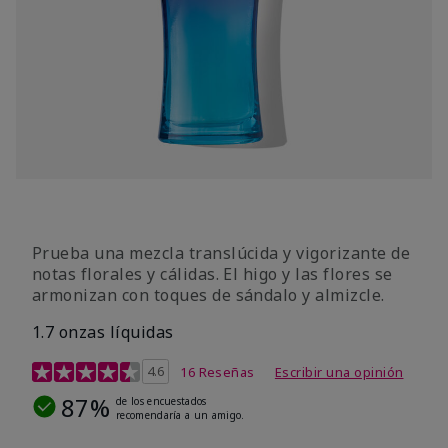
Prueba una mezcla translúcida y vigorizante de
notas florales y cálidas. El higo y las flores se
armonizan con toques de sándalo y almizcle.
1.7 onzas líquidas
Calificación de clientes de 4,5 de 5
4.6
16 Reseñas
Escribir una opinión
87%
de los encuestados
recomendaría a un amigo.