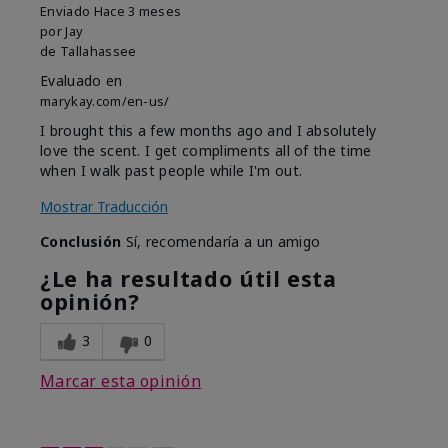
Enviado
Hace 3 meses
por
Jay
de
Tallahassee
Evaluado en
marykay.com/en-us/
I brought this a few months ago and I absolutely
love the scent. I get compliments all of the time
when I walk past people while I'm out.
Mostrar Traducción
Conclusión
Sí, recomendaría a un amigo
¿Le ha resultado útil esta
opinión?
3
0
Marcar esta opinión