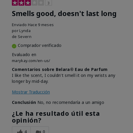
3
Smells good, doesn't last long
Enviado
Hace 9 meses
por
Lynda
de
Severn
Comprador verificado
Evaluado en
marykay.com/en-us/
Comentarios sobre Belara® Eau de Parfum
I like the scent, I couldn't smell it on my wrists any
longer by mid-day.
Mostrar Traducción
Conclusión
No, no recomendaría a un amigo
¿Le ha resultado útil esta
opinión?
4
0