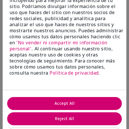
incluyendo para mejorar la experiencia de tu
investigación contra el cáncer, erradicar
sitio. Podríamos divulgar información sobre el
la violencia doméstica, promover el
uso que haces del sitio con nuestros socios de
empoderamiento económico y
redes sociales, publicidad y analítica para
transformar comunidades.
analizar el uso que haces de nuestros sitios y
mostrarte nuestros anuncios. Puedes administrar
cómo usamos tus datos personales haciendo clic
en
'No vender ni compartir mi información
personal'.
. Al continuar usando nuestro sitio,
aceptas nuestro uso de cookies y otras
tecnologías de seguimiento. Para conocer más
sobre cómo usamos tus datos personales,
consulta nuestra
Política de privacidad
.
Juntas hacemos la diferencia.
Accept All
Únete al programa global El rosa cambia
vidas® de Mary Kay y ayuda a cambiar la
Reject All
vida de mujeres y sus familias en todo el
mundo. En Estados Unidos, del 26 de abril