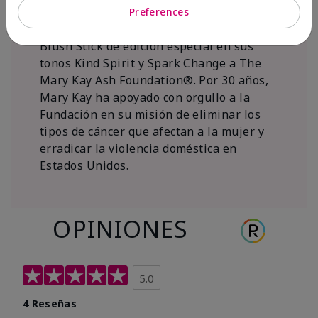
al 15 de noviembre de 2026, Mary Kay Inc.
Preferences
donará $1 de cada venta del Mary Kay®
Blush Stick de edición especial en sus
tonos Kind Spirit y Spark Change a The
Mary Kay Ash Foundation®. Por 30 años,
Mary Kay ha apoyado con orgullo a la
Fundación en su misión de eliminar los
tipos de cáncer que afectan a la mujer y
erradicar la violencia doméstica en
Estados Unidos.
OPINIONES
5.0
4 Reseñas