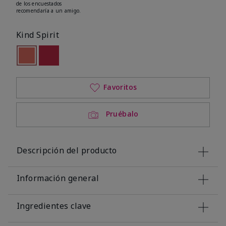
de los encuestados
recomendaría a un amigo.
Kind Spirit
seleccionado
Out of stock
Out of stock
Favoritos
Pruébalo
Descripción del producto
Información general
Ingredientes clave