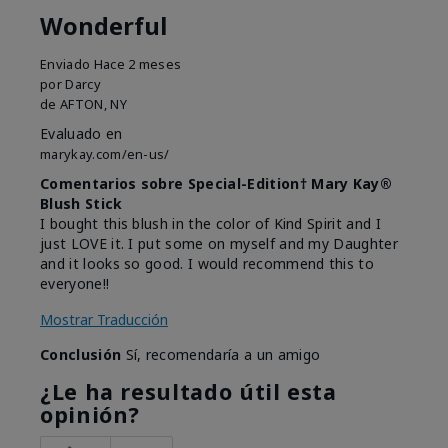
Wonderful
Enviado
Hace 2 meses
por
Darcy
de
AFTON, NY
Evaluado en
marykay.com/en-us/
Comentarios sobre Special-Edition† Mary Kay®
Blush Stick
I bought this blush in the color of Kind Spirit and I
just LOVE it. I put some on myself and my Daughter
and it looks so good. I would recommend this to
everyone!!
Mostrar Traducción
Conclusión
Sí, recomendaría a un amigo
¿Le ha resultado útil esta
opinión?