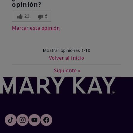
opinión?
23
5
Marcar esta opinión
Mostrar opiniones
1-10
Volver al inicio
Siguiente
»