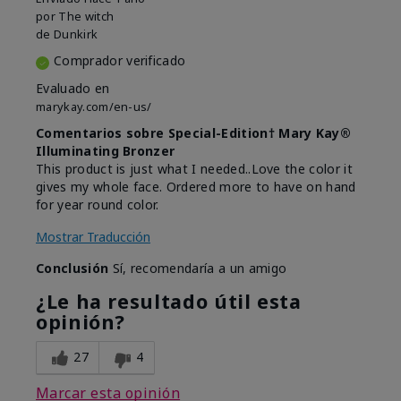
por
The witch
de
Dunkirk
Comprador verificado
Evaluado en
marykay.com/en-us/
Comentarios sobre Special-Edition† Mary Kay®
Illuminating Bronzer
This product is just what I needed..Love the color it
gives my whole face. Ordered more to have on hand
for year round color.
Mostrar Traducción
Conclusión
Sí, recomendaría a un amigo
¿Le ha resultado útil esta
opinión?
27
4
Marcar esta opinión