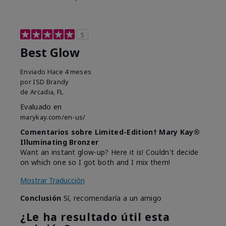
5
Best Glow
Enviado
Hace 4 meses
por
ISD Brandy
de
Arcadia, FL
Evaluado en
marykay.com/en-us/
Comentarios sobre Limited-Edition† Mary Kay®
Illuminating Bronzer
Want an instant glow-up? Here it is! Couldn't decide
on which one so I got both and I mix them!
Mostrar Traducción
Conclusión
Sí, recomendaría a un amigo
¿Le ha resultado útil esta