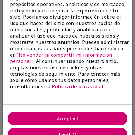
de
Indianapolis
propósitos operativos, analíticos y de mercadeo,
incluyendo para mejorar la experiencia de tu
Evaluado en
sitio. Podríamos divulgar información sobre el
marykay.com/en-us/
uso que haces del sitio con nuestros socios de
Comentarios sobre Limited-Edition† Mary Kay®
redes sociales, publicidad y analítica para
Illuminating Bronzer
analizar el uso que haces de nuestros sitios y
For the medium bronzer, it's a great product, but
mostrarte nuestros anuncios. Puedes administrar
really miss the "old" version. This one is a little too
cómo usamos tus datos personales haciendo clic
orange for me. I have a fair complexion and would
en
'No vender ni compartir mi información
love the "old" color as a choice.
personal'.
. Al continuar usando nuestro sitio,
aceptas nuestro uso de cookies y otras
Mostrar Traducción
tecnologías de seguimiento. Para conocer más
Conclusión
Sí, recomendaría a un amigo
sobre cómo usamos tus datos personales,
consulta nuestra
Política de privacidad
.
¿Le ha resultado útil esta
opinión?
12
2
Accept All
Marcar esta opinión
Reject All