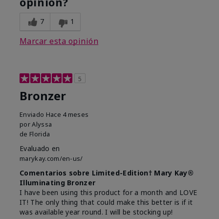
opinión?
7
1
Marcar esta opinión
5
Bronzer
Enviado
Hace 4 meses
por
Alyssa
de
Florida
Evaluado en
marykay.com/en-us/
Comentarios sobre Limited-Edition† Mary Kay®
Illuminating Bronzer
I have been using this product for a month and LOVE
IT! The only thing that could make this better is if it
was available year round. I will be stocking up!