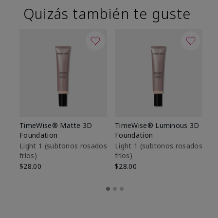
Quizás también te guste
TimeWise® Matte 3D
TimeWise® Luminous 3D
Sk
Foundation
Foundation
De
es
Light 1​ (subtonos rosados
Light 1​ (subtonos rosados
fríos)
fríos)
$9
$28.00
$28.00