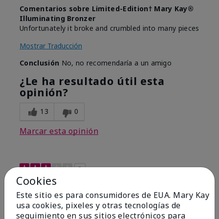
Comentarios sobre Limited-Edition† Mary Kay®
Illuminating Bronzer
Unfortunately it broke and crumbled into many pieces
Mostrar Traducción
Conclusión
No, no recomendaría a un amigo
¿Le ha resultado útil esta
opinión?
13
0
Marcar esta opinión
3
Cookies
Not as good as the old version!
Este sitio es para consumidores de EUA. Mary Kay
usa cookies, pixeles y otras tecnologías de
Enviado
Hace 4 meses
por
DG
seguimiento en sus sitios electrónicos para