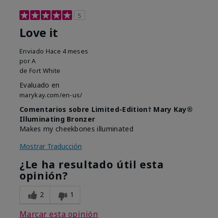
5
Love it
Enviado
Hace 4 meses
por
A
de
Fort White
Evaluado en
marykay.com/en-us/
Comentarios sobre Limited-Edition† Mary Kay®
Illuminating Bronzer
Makes my cheekbones illuminated
Mostrar Traducción
¿Le ha resultado útil esta
opinión?
2
1
Marcar esta opinión