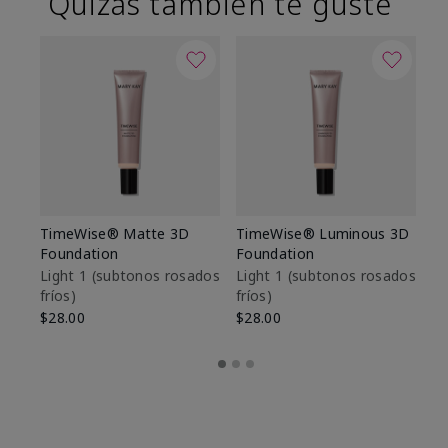
Quizás también te guste
TimeWise® Matte 3D
TimeWise® Luminous 3D
Sk
Foundation
Foundation
De
es
Light 1​ (subtonos rosados
Light 1​ (subtonos rosados
fríos)
fríos)
$9
$28.00
$28.00