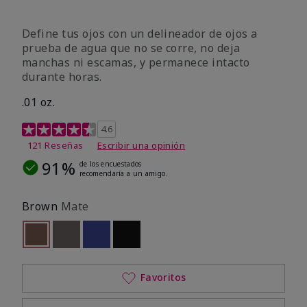
Define tus ojos con un delineador de ojos a
prueba de agua que no se corre, no deja
manchas ni escamas, y permanece intacto
durante horas.
.01 oz.
Calificación de clientes de 4,1 de 5
4.6
121 Reseñas
Escribir una opinión
91%
de los encuestados
recomendaría a un amigo.
Brown
Mate
seleccionado
Out of stock
Out of stock
Out of stock
Out of stock
Favoritos