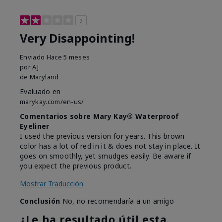
2
Very Disappointing!
Enviado
Hace 5 meses
por
AJ
de
Maryland
Evaluado en
marykay.com/en-us/
Comentarios sobre Mary Kay® Waterproof
Eyeliner
I used the previous version for years. This brown
color has a lot of red in it & does not stay in place. It
goes on smoothly, yet smudges easily. Be aware if
you expect the previous product.
Mostrar Traducción
Conclusión
No, no recomendaría a un amigo
¿Le ha resultado útil esta