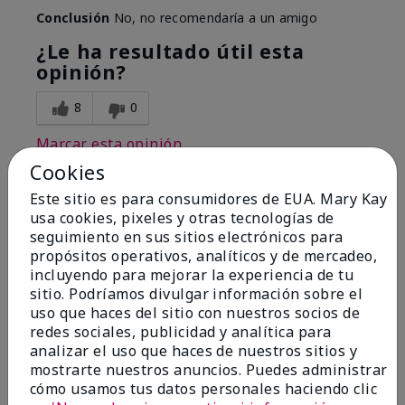
Conclusión
No, no recomendaría a un amigo
¿Le ha resultado útil esta
opinión?
8
0
Marcar esta opinión
Cookies
Este sitio es para consumidores de EUA. Mary Kay
1
usa cookies, pixeles y otras tecnologías de
seguimiento en sus sitios electrónicos para
I have used Marykay eyeliner
propósitos operativos, analíticos y de mercadeo,
since 1992. This new product
incluyendo para mejorar la experiencia de tu
go
sitio. Podríamos divulgar información sobre el
uso que haces del sitio con nuestros socios de
Enviado
Hace 3 meses
redes sociales, publicidad y analítica para
por
Jacqueline
analizar el uso que haces de nuestros sitios y
de
Supply
mostrarte nuestros anuncios. Puedes administrar
cómo usamos tus datos personales haciendo clic
Evaluado en