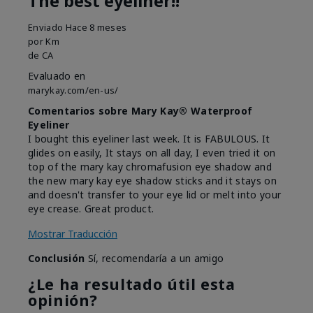
The best eyeliner!!
Enviado
Hace 8 meses
por
Km
de
CA
Evaluado en
marykay.com/en-us/
Comentarios sobre Mary Kay® Waterproof
Eyeliner
I bought this eyeliner last week. It is FABULOUS. It
glides on easily, It stays on all day, I even tried it on
top of the mary kay chromafusion eye shadow and
the new mary kay eye shadow sticks and it stays on
and doesn't transfer to your eye lid or melt into your
eye crease. Great product.
Mostrar Traducción
Conclusión
Sí, recomendaría a un amigo
¿Le ha resultado útil esta
opinión?