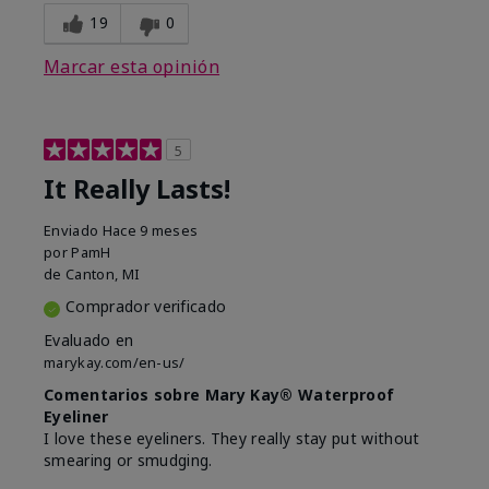
19
0
Marcar esta opinión
5
It Really Lasts!
Enviado
Hace 9 meses
por
PamH
de
Canton, MI
Comprador verificado
Evaluado en
marykay.com/en-us/
Comentarios sobre Mary Kay® Waterproof
Eyeliner
I love these eyeliners. They really stay put without
smearing or smudging.