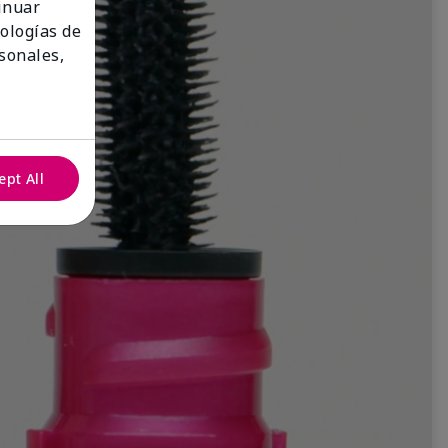
tinuar
nologías de
sonales,
ept All