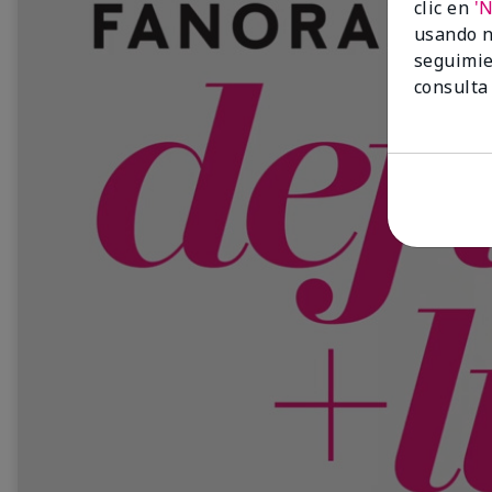
clic en
'
usando n
seguimie
consulta