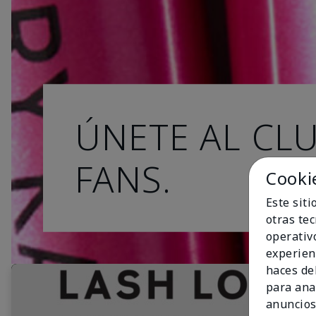
ÚNETE AL CL
FANS.
Cooki
Este sit
otras te
operativ
experien
haces del
para ana
anuncios