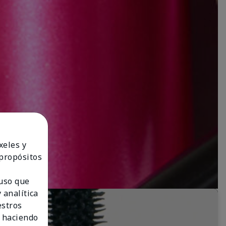
xeles y
 propósitos
 uso que
 analítica
estros
 haciendo