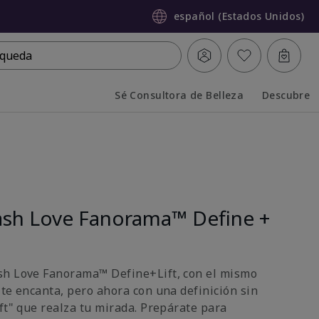
español (Estados Unidos)
queda
Sé Consultora de Belleza
Descubre
Collapsed
Expanded
sh Love Fanorama™ Define +
sh Love Fanorama™ Define+Lift, con el mismo
 te encanta, pero ahora con una definición sin
ft" que realza tu mirada. Prepárate para