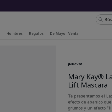
Bús
s
Hombres
Regalos
De Mayor Venta
Collapsed
Expanded
¡Nuevo!
Mary Kay® La
Lift Mascara
Te presentamos el La
efecto de abanico que
grumos y un efecto "li