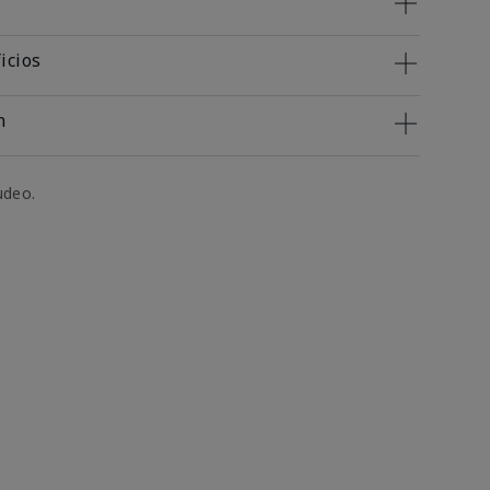
icios
n
udeo.