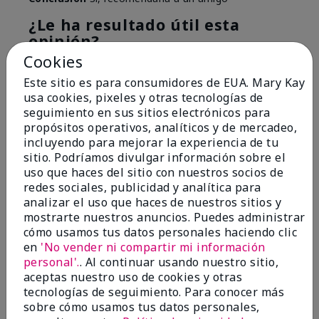
¿Le ha resultado útil esta
opinión?
Cookies
4
0
Este sitio es para consumidores de EUA. Mary Kay
usa cookies, pixeles y otras tecnologías de
Marcar esta opinión
seguimiento en sus sitios electrónicos para
propósitos operativos, analíticos y de mercadeo,
incluyendo para mejorar la experiencia de tu
5
sitio. Podríamos divulgar información sobre el
uso que haces del sitio con nuestros socios de
Great Item!
redes sociales, publicidad y analítica para
analizar el uso que haces de nuestros sitios y
Enviado
Hace 9 meses
mostrarte nuestros anuncios. Puedes administrar
por
VaNessa
cómo usamos tus datos personales haciendo clic
de
Columbia
en
'No vender ni compartir mi información
Comprador verificado
personal'.
. Al continuar usando nuestro sitio,
aceptas nuestro uso de cookies y otras
Evaluado en
tecnologías de seguimiento. Para conocer más
marykay.com/en-us/
sobre cómo usamos tus datos personales,
Comentarios sobre Lash Love® Mascara