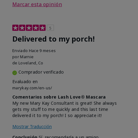
Marcar esta opinión
5
Delivered to my porch!
Enviado
Hace 9 meses
por
Marnie
de
Loveland, Co
Comprador verificado
Evaluado en
marykay.com/en-us/
Comentarios sobre Lash Love® Mascara
My new Mary Kay Consultant is great! She always
gets my stuff to me quickly and this last time
delivered it to my porch! I so appreciate it!
Mostrar Traducción
Conclusión
Sí, recomendaría a un amigo