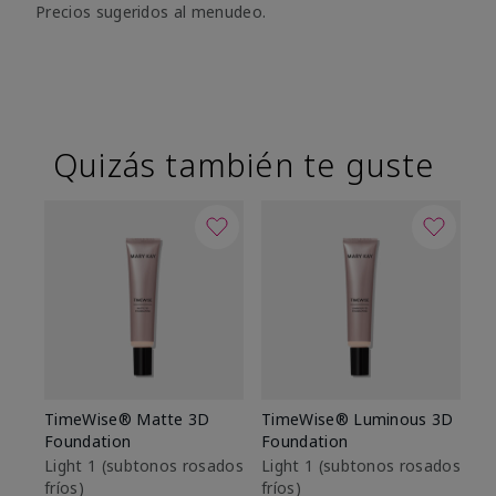
Precios sugeridos al menudeo.
Quizás también te guste
TimeWise® Matte 3D
TimeWise® Luminous 3D
Sk
Foundation
Foundation
De
es
Light 1​ (subtonos rosados
Light 1​ (subtonos rosados
fríos)
fríos)
$9