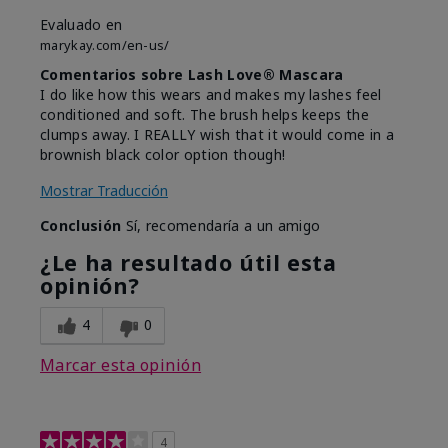
Evaluado en
marykay.com/en-us/
Comentarios sobre Lash Love® Mascara
I do like how this wears and makes my lashes feel
conditioned and soft. The brush helps keeps the
clumps away. I REALLY wish that it would come in a
brownish black color option though!
Mostrar Traducción
Conclusión
Sí, recomendaría a un amigo
¿Le ha resultado útil esta
opinión?
4
0
Marcar esta opinión
4