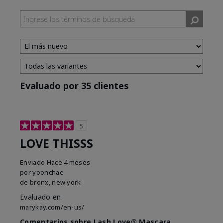
Evaluado por 35 clientes
5
LOVE THISSS
Enviado
Hace 4 meses
por
yoonchae
de
bronx, new york
Evaluado en
marykay.com/en-us/
Comentarios sobre Lash Love® Mascara