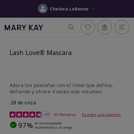
Chelsea LaBenne
Lash Love® Mascara
Adora tus pestañas con el rímel que define,
defiende y ofrece 4 veces más volumen.
.28 de onza
Calificación de clientes de 3,7 de 5
4.8
35 Reseñas
Escribir una opinión
97%
de los encuestados
recomendaría a un amigo.