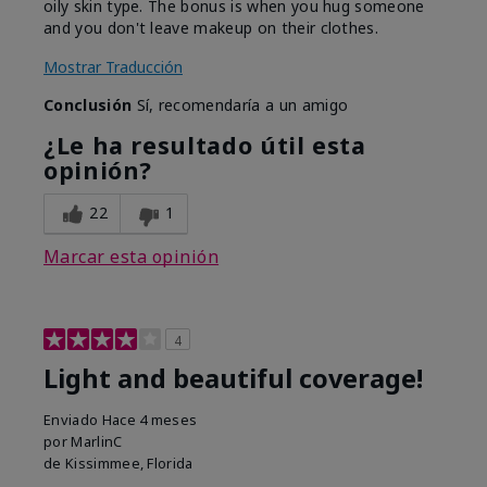
oily skin type. The bonus is when you hug someone
and you don't leave makeup on their clothes.
Mostrar Traducción
Conclusión
Sí, recomendaría a un amigo
¿Le ha resultado útil esta
opinión?
22
1
Marcar esta opinión
4
Light and beautiful coverage!
Enviado
Hace 4 meses
por
MarlinC
de
Kissimmee, Florida