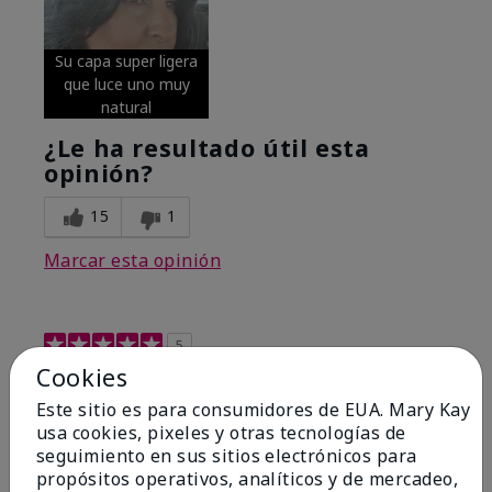
Su capa super ligera
que luce uno muy
natural
¿Le ha resultado útil esta
opinión?
15
1
Marcar esta opinión
5
Cookies
Excellent
Este sitio es para consumidores de EUA. Mary Kay
Enviado
Hace 4 meses
usa cookies, pixeles y otras tecnologías de
por
Coverly
seguimiento en sus sitios electrónicos para
de
Columbia Missouri
propósitos operativos, analíticos y de mercadeo,