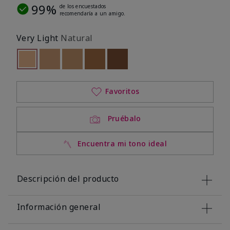
99%
de los encuestados
recomendaría a un amigo.
Very Light
Natural
seleccionado
Out of stock
Out of stock
Out of stock
Out of stock
Out of stock
Favoritos
Pruébalo
Encuentra mi tono ideal
Descripción del producto
Información general