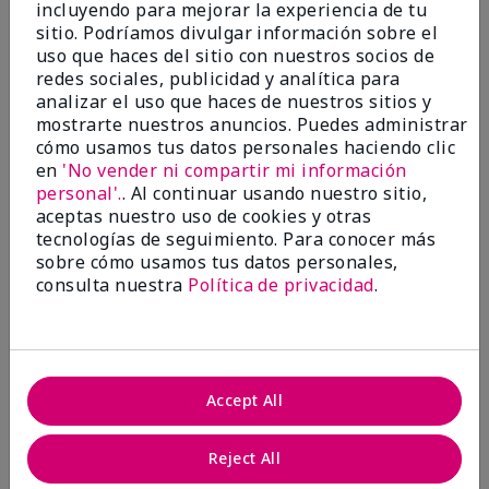
incluyendo para mejorar la experiencia de tu
Evaluado en
sitio. Podríamos divulgar información sobre el
marykay.com/en-us/
uso que haces del sitio con nuestros socios de
Comentarios sobre Mary Kay® CC Cream
redes sociales, publicidad y analítica para
Sunscreen Broad Spectrum SPF 15*
analizar el uso que haces de nuestros sitios y
I have been wearing the cc cream for 8 years now. I
mostrarte nuestros anuncios. Puedes administrar
absolutely love it. Its not cakey it's not heavy and it
cómo usamos tus datos personales haciendo clic
blends effortlessly. I get compliments all the time.
en
'No vender ni compartir mi información
10/10 I definitely recommend.
personal'.
. Al continuar usando nuestro sitio,
Mostrar Traducción
aceptas nuestro uso de cookies y otras
tecnologías de seguimiento. Para conocer más
sobre cómo usamos tus datos personales,
consulta nuestra
Política de privacidad
.
Walking in victory
Conclusión
Sí, recomendaría a un amigo
Accept All
¿Le ha resultado útil esta
opinión?
Reject All