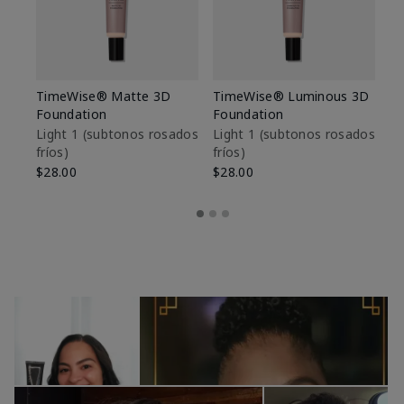
TimeWise® Matte 3D
TimeWise® Luminous 3D
Sk
Foundation
Foundation
De
es
Light 1​ (subtonos rosados
Light 1​ (subtonos rosados
fríos)
fríos)
$9
$28.00
$28.00