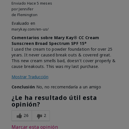
Enviado
Hace 5 meses
por
Jennifer
de
Flemington
Evaluado en
marykay.com/en-us/
Comentarios sobre Mary Kay® CC Cream
Sunscreen Broad Spectrum SPF 15*
I used the cream to powder foundation for over 25
years. It never caused break outs & covered great.
This new cream smells bad, doesn't cover properly &
cause breakouts. This was my last purchase.
Mostrar Traducción
Conclusión
No, no recomendaría a un amigo
¿Le ha resultado útil esta
opinión?
26
2
Marcar esta opinión