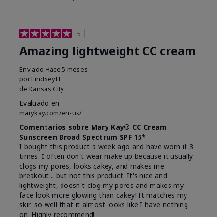
5
Amazing lightweight CC cream
Enviado
Hace 5 meses
por
LindseyH
de
Kansas City
Evaluado en
marykay.com/en-us/
Comentarios sobre Mary Kay® CC Cream
Sunscreen Broad Spectrum SPF 15*
I bought this product a week ago and have worn it 3
times. I often don't wear make up because it usually
clogs my pores, looks cakey, and makes me
breakout... but not this product. It's nice and
lightweight, doesn't clog my pores and makes my
face look more glowing than cakey! It matches my
skin so well that it almost looks like I have nothing
on. Highly recommend!