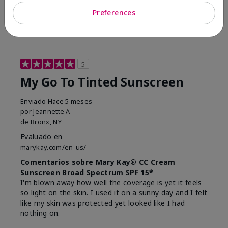
23
0
Preferences
Marcar esta opinión
5
My Go To Tinted Sunscreen
Enviado
Hace 5 meses
por
Jeannette A
de
Bronx, NY
Evaluado en
marykay.com/en-us/
Comentarios sobre Mary Kay® CC Cream
Sunscreen Broad Spectrum SPF 15*
I'm blown away how well the coverage is yet it feels
so light on the skin. I used it on a sunny day and I felt
like my skin was protected yet looked like I had
nothing on.