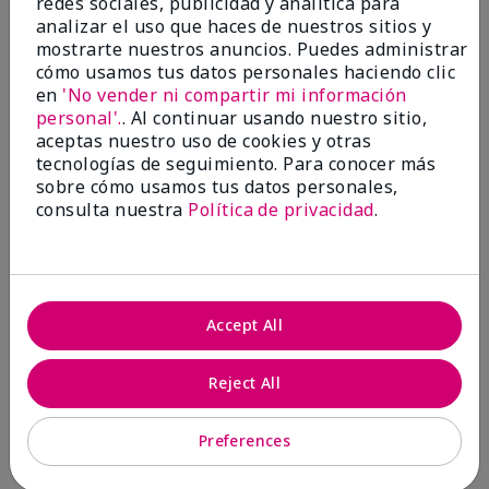
redes sociales, publicidad y analítica para
analizar el uso que haces de nuestros sitios y
1 estrella
0
mostrarte nuestros anuncios. Puedes administrar
cómo usamos tus datos personales haciendo clic
en
'No vender ni compartir mi información
personal'.
. Al continuar usando nuestro sitio,
aceptas nuestro uso de cookies y otras
tecnologías de seguimiento. Para conocer más
sobre cómo usamos tus datos personales,
consulta nuestra
Política de privacidad
.
Evaluado por 2 clientes
5
Accept All
MK completion sponge
Reject All
Enviado
Hace 1 mes
por
Shirley "Girl"
de
Riverside,Ca.
Preferences
Evaluado en