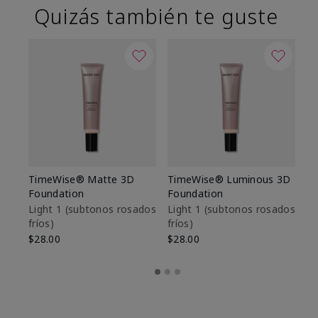
Quizás también te guste
TimeWise® Matte 3D
TimeWise® Luminous 3D
Sk
Foundation
Foundation
De
es
Light 1​ (subtonos rosados
Light 1​ (subtonos rosados
fríos)
fríos)
$9
$28.00
$28.00