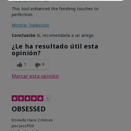
marykay.com/en-us/
This tool enhanced the finishing touches to
perfection.
Mostrar Traducción
Conclusión
Sí, recomendaría a un amigo
¿Le ha resultado útil esta
opinión?
1
0
Marcar esta opinión
5
OBSESSED
Enviado
Hace 2 meses
por
JessPDX