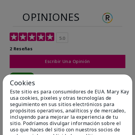
OPINIONES
5.0
2 Reseñas
Escribir Una Opinión
100%
Cookies
de los encuestados recomendaría a un amigo.
Este sitio es para consumidores de EUA. Mary Kay
usa cookies, pixeles y otras tecnologías de
seguimiento en sus sitios electrónicos para
5 estrellas
2
propósitos operativos, analíticos y de mercadeo,
4 estrellas
0
incluyendo para mejorar la experiencia de tu
sitio. Podríamos divulgar información sobre el
3 estrellas
0
uso que haces del sitio con nuestros socios de
2 estrellas
0