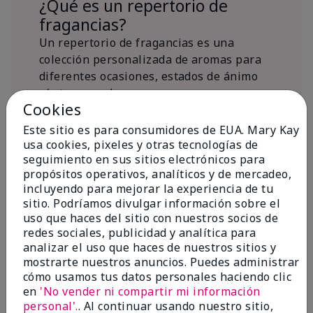
¿Qué es un repertorio de
fragancias?
Un repertorio de fragancias es una
colección personalizada de aromas para
diferentes ocasiones, estados de ánimo
y/o temporadas.
Cookies
¿Dónde encaja la fragancia Mary
Kay® True Optimism™ Eau de
Este sitio es para consumidores de EUA. Mary Kay
Parfum?
usa cookies, pixeles y otras tecnologías de
seguimiento en sus sitios electrónicos para
propósitos operativos, analíticos y de mercadeo,
incluyendo para mejorar la experiencia de tu
sitio. Podríamos divulgar información sobre el
uso que haces del sitio con nuestros socios de
redes sociales, publicidad y analítica para
Inspiración de la
analizar el uso que haces de nuestros sitios y
mostrarte nuestros anuncios. Puedes administrar
fragancia
cómo usamos tus datos personales haciendo clic
en
'No vender ni compartir mi información
Sobre Mary Kay® True Optimism™
personal'.
. Al continuar usando nuestro sitio,