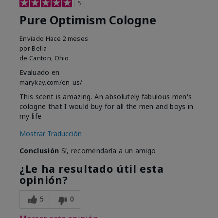
5
Pure Optimism Cologne
Enviado
Hace 2 meses
por
Bella
de
Canton, Ohio
Evaluado en
marykay.com/en-us/
This scent is amazing. An absolutely fabulous men's
cologne that I would buy for all the men and boys in
my life
Mostrar Traducción
Conclusión
Sí, recomendaría a un amigo
¿Le ha resultado útil esta
opinión?
5
0