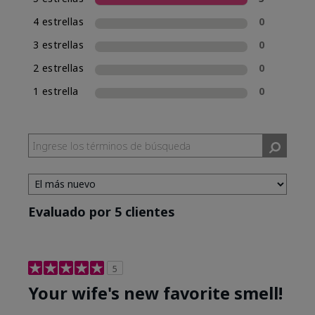
una experiencia de compra de fragancias
4 estrellas
0
consistente, Mary Kay incluirá la clasificación
de fragancia en el nombre de las nuevas
3 estrellas
0
fragancias. Mary Kay® True Optimism™ está
2 estrellas
0
clasificada como Eau de Parfum (EDP), lo cual se
incluye en su nombre.
1 estrella
0
Evaluado por 5 clientes
5
Your wife's new favorite smell!