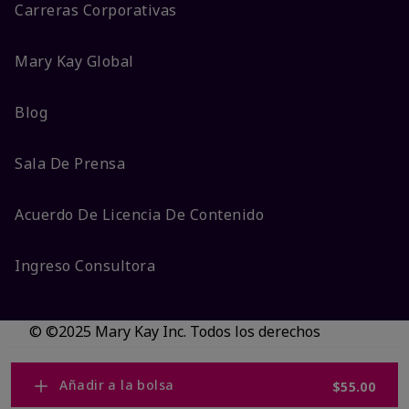
Carreras Corporativas
Mary Kay Global
Blog
Sala De Prensa
Acuerdo De Licencia De Contenido
Ingreso Consultora
© ©2025 Mary Kay Inc. Todos los derechos
reservados.
No vender/Preferencias de cookies
Añadir a la bolsa
$55.00
Código DSA/Queja al Código
Términos
Privacidad