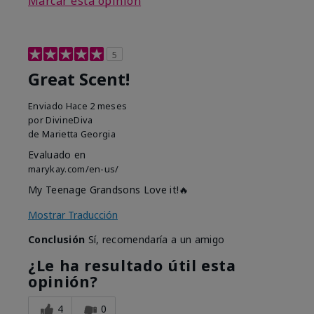
Marcar esta opinión
5
Great Scent!
Enviado
Hace 2 meses
por
DivineDiva
de
Marietta Georgia
Evaluado en
marykay.com/en-us/
My Teenage Grandsons Love it!🔥
Mostrar Traducción
Conclusión
Sí, recomendaría a un amigo
¿Le ha resultado útil esta
opinión?
4
0