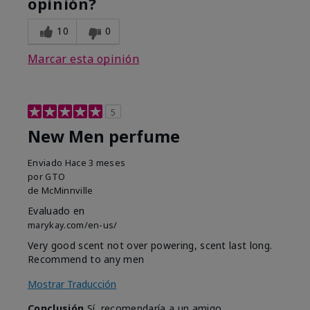
opinión?
10
0
Marcar esta opinión
5
New Men perfume
Enviado
Hace 3 meses
por
GTO
de
McMinnville
Evaluado en
marykay.com/en-us/
Very good scent not over powering, scent last long.
Recommend to any men
Mostrar Traducción
Conclusión
Sí, recomendaría a un amigo