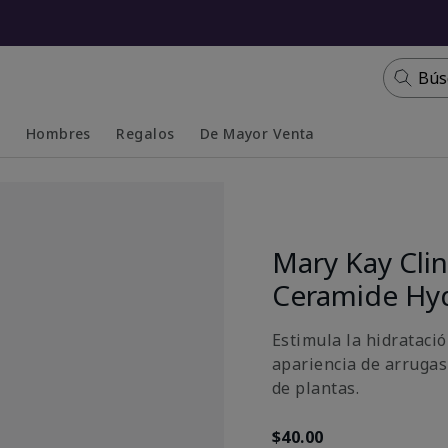
Bús
s
Hombres
Regalos
De Mayor Venta
Collapsed
Expanded
Mary Kay Clin
Ceramide Hy
Estimula la hidratació
apariencia de arrugas
de plantas.
$40.00