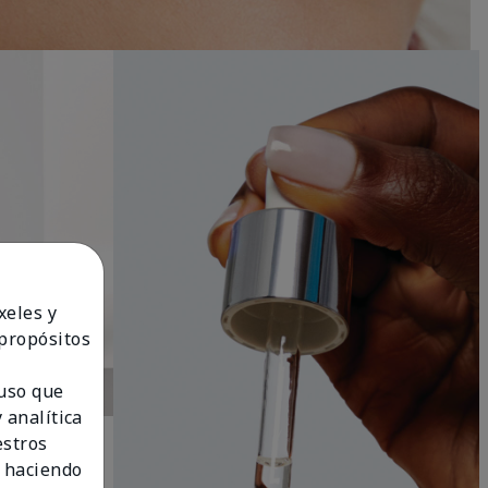
xeles y
 propósitos
 uso que
 analítica
estros
 haciendo