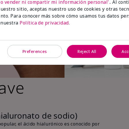
No vender ni compartir mi información personal'.
. Al con
uestro sitio, aceptas nuestro uso de cookies y otras tec
nto. Para conocer más sobre cómo usamos tus datos per
 nuestra
Política de privacidad
.
Preferences
Reject All
Acc
lave
hialuronato de sodio)
pular, el ácido hialurónico es conocido por