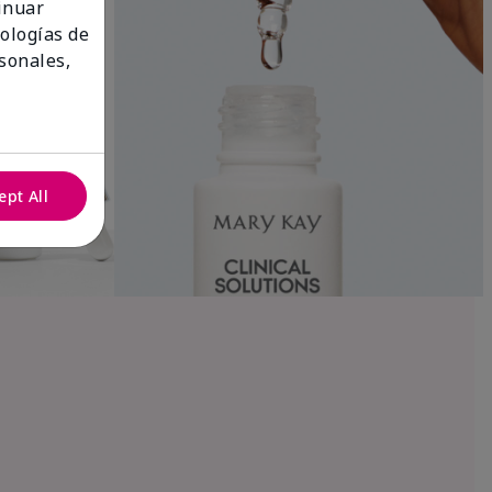
tinuar
nologías de
sonales,
ept All