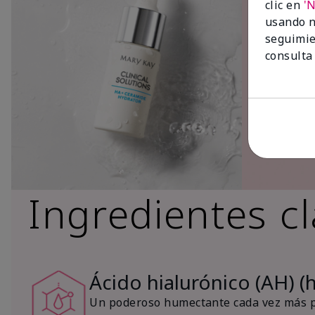
clic en
'
usando n
seguimie
consulta
Ingredientes c
Ácido hialurónico (AH) (
Un poderoso humectante cada vez más po