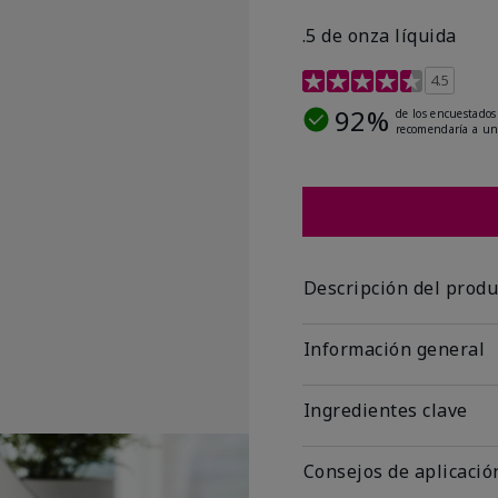
.5 de onza líquida
Calificación de clientes 
4.5
92%
de los encuestados
recomendaría a un
Descripción del produ
Información general
Ingredientes clave
Consejos de aplicació