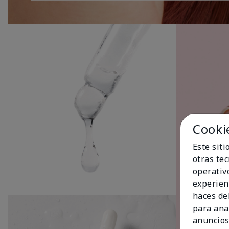
Cooki
Este sit
otras te
operativ
experien
haces del
para ana
anuncios