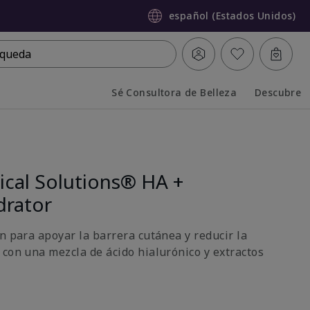
español (Estados Unidos)
queda
Sé Consultora de Belleza
Descubre
Collapsed
Expanded
ical Solutions® HA +
drator
n para apoyar la barrera cutánea y reducir la
 con una mezcla de ácido hialurónico y extractos