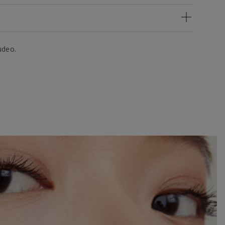
udeo.