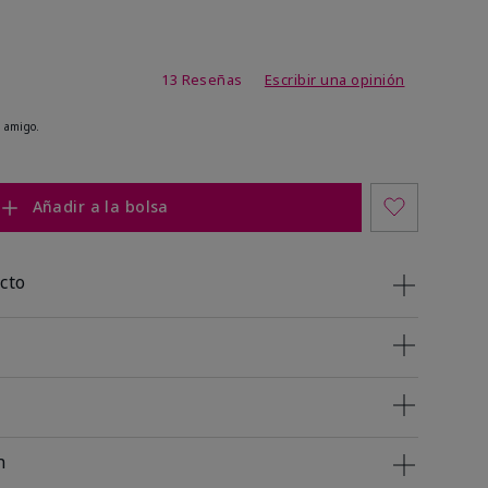
de 3,2 de 5
13 Reseñas
Escribir una opinión
 amigo.
Añadir a la bolsa
cto
n