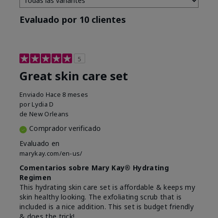
Evaluado por 10 clientes
5
Great skin care set
Enviado
Hace 8 meses
por
Lydia D
de
New Orleans
Comprador verificado
Evaluado en
marykay.com/en-us/
Comentarios sobre Mary Kay® Hydrating
Regimen
This hydrating skin care set is affordable & keeps my
skin healthy looking. The exfoliating scrub that is
included is a nice addition. This set is budget friendly
& does the trick!