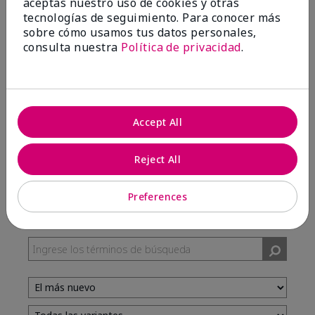
aceptas nuestro uso de cookies y otras
tecnologías de seguimiento. Para conocer más
sobre cómo usamos tus datos personales,
100%
consulta nuestra
Política de privacidad
.
de los encuestados recomendaría a un amigo.
5 estrellas
7
Accept All
4 estrellas
3
3 estrellas
0
Reject All
2 estrellas
0
1 estrella
0
Preferences