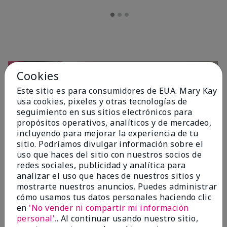
Cookies
Este sitio es para consumidores de EUA. Mary Kay
usa cookies, pixeles y otras tecnologías de
seguimiento en sus sitios electrónicos para
propósitos operativos, analíticos y de mercadeo,
incluyendo para mejorar la experiencia de tu
sitio. Podríamos divulgar información sobre el
OPINIONES
uso que haces del sitio con nuestros socios de
redes sociales, publicidad y analítica para
analizar el uso que haces de nuestros sitios y
mostrarte nuestros anuncios. Puedes administrar
4.7
cómo usamos tus datos personales haciendo clic
10 Reseñas
en
'No vender ni compartir mi información
personal'.
. Al continuar usando nuestro sitio,
Escribir Una Opinión