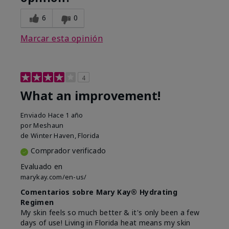
6
0
Marcar esta opinión
4
What an improvement!
Enviado
Hace 1 año
por
Meshaun
de
Winter Haven, Florida
Comprador verificado
Evaluado en
marykay.com/en-us/
Comentarios sobre Mary Kay® Hydrating
Regimen
My skin feels so much better & it's only been a few
days of use! Living in Florida heat means my skin