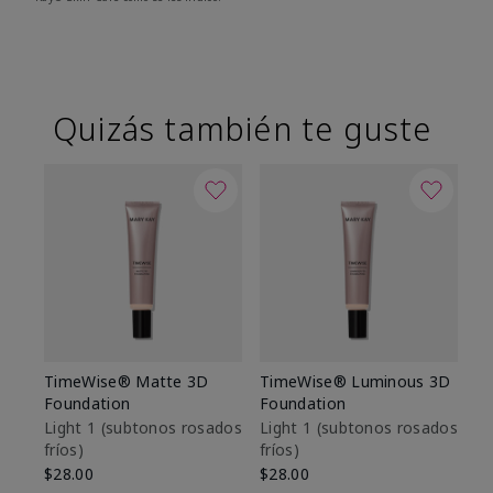
Quizás también te guste
TimeWise® Matte 3D
TimeWise® Luminous 3D
Sk
Foundation
Foundation
De
es
Light 1​ (subtonos rosados
Light 1​ (subtonos rosados
fríos)
fríos)
$9
$28.00
$28.00