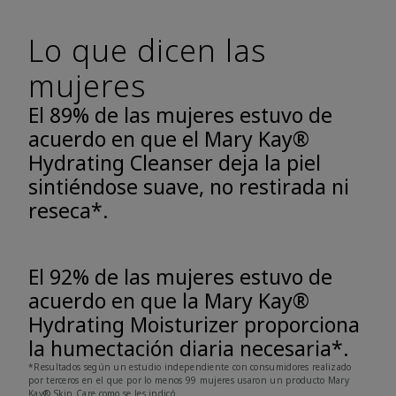
Lo que dicen las
mujeres
El 89% de las mujeres estuvo de
acuerdo en que el Mary Kay®
Hydrating Cleanser deja la piel
sintiéndose suave, no restirada ni
reseca*.
El 92% de las mujeres estuvo de
acuerdo en que la Mary Kay®
Hydrating Moisturizer proporciona
la humectación diaria necesaria*.
*Resultados según un estudio independiente con consumidores realizado
por terceros en el que por lo menos 99 mujeres usaron un producto Mary
Kay® Skin Care como se les indicó.