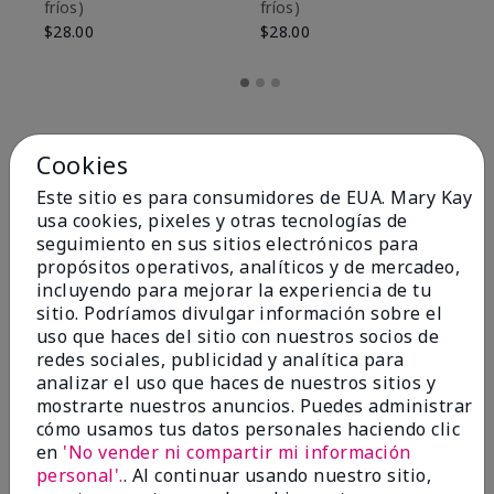
fríos)
fríos)
$9
$28.00
$28.00
Cookies
Este sitio es para consumidores de EUA. Mary Kay
usa cookies, pixeles y otras tecnologías de
seguimiento en sus sitios electrónicos para
propósitos operativos, analíticos y de mercadeo,
incluyendo para mejorar la experiencia de tu
sitio. Podríamos divulgar información sobre el
uso que haces del sitio con nuestros socios de
redes sociales, publicidad y analítica para
OPINIONES
analizar el uso que haces de nuestros sitios y
mostrarte nuestros anuncios. Puedes administrar
cómo usamos tus datos personales haciendo clic
en
'No vender ni compartir mi información
4.8
personal'.
. Al continuar usando nuestro sitio,