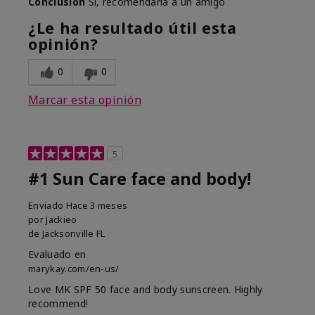
Conclusión
Sí, recomendaría a un amigo
¿Le ha resultado útil esta
opinión?
0
0
Marcar esta opinión
5
#1 Sun Care face and body!
Enviado
Hace 3 meses
por
Jackieo
de
Jacksonville FL
Evaluado en
marykay.com/en-us/
Love MK SPF 50 face and body sunscreen. Highly
recommend!