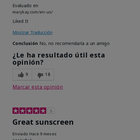
Evaluado en
marykay.com/en-us/
Liked It
Mostrar Traducción
Conclusión
No, no recomendaría a un amigo
¿Le ha resultado útil esta
opinión?
9
18
Marcar esta opinión
5
Great sunscreen
Enviado
Hace 9 meses
por
Judy k