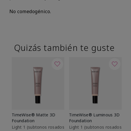
No comedogénico.
Quizás también te guste
TimeWise® Matte 3D
TimeWise® Luminous 3D
Sk
Foundation
Foundation
De
es
Light 1​ (subtonos rosados
Light 1​ (subtonos rosados