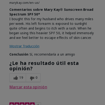
marykay.com/en-us/
Comentarios sobre Mary Kay® Sunscreen Broad
Spectrum SPF 50*
I bought this for my husband who drives many miles
per week. His left forearm is exposed to sunlight
quite often and begins to itch with a rash. When he
began using this heavier SPF 50, it helped immensely
and we feel better to escape effects of skin cancer.
Mostrar Traducción
Conclusión
Sí, recomendaría a un amigo
¿Le ha resultado útil esta
opinión?
19
0
Marcar esta opinión
5