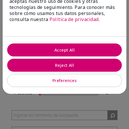
aceptas nuestro uso de cookies y otras
57 Reseñas
tecnologías de seguimiento. Para conocer más
sobre cómo usamos tus datos personales,
Escribir Una Opinión
consulta nuestra
Política de privacidad
.
95%
de los encuestados recomendaría a un amigo.
Accept All
5 estrellas
54
4 estrellas
0
Reject All
3 estrellas
1
Preferences
2 estrellas
0
1 estrella
2