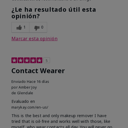
¿Le ha resultado útil esta
opinión?
1
0
Marcar esta opinión
5
Contact Wearer
Enviado
Hace 16 días
por
Amber Joy
de
Glendale
Evaluado en
marykay.com/en-us/
This is the best and only makeup remover I have
tried that is oil-free and works well with those, like
myself, who wear contacts all day. You will never go