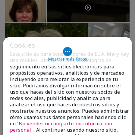
Cookies
Este sitio es para consumidores de EUA. Mary Kay
Mostrar más fotos
usa cookies, pixeles y otras tecnologías de
seguimiento en sus sitios electrónicos para
propósitos operativos, analíticos y de mercadeo,
OPINIONES
incluyendo para mejorar la experiencia de tu
sitio. Podríamos divulgar información sobre el
uso que haces del sitio con nuestros socios de
redes sociales, publicidad y analítica para
4.9
analizar el uso que haces de nuestros sitios y
299 Reseñas
mostrarte nuestros anuncios. Puedes administrar
cómo usamos tus datos personales haciendo clic
Escribir Una Opinión
en
'No vender ni compartir mi información
personal'.
. Al continuar usando nuestro sitio,