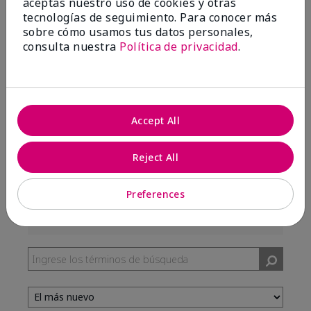
aceptas nuestro uso de cookies y otras
99%
tecnologías de seguimiento. Para conocer más
sobre cómo usamos tus datos personales,
de los encuestados recomendaría a un amigo.
consulta nuestra
Política de privacidad
.
5 estrellas
287
4 estrellas
7
3 estrellas
2
Accept All
2 estrellas
0
Reject All
1 estrella
3
Preferences
Tono De Piel
Filtrar
reseñas
por
Tono
de
piel