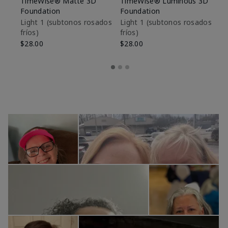
TimeWise® Matte 3D
TimeWise® Luminous 3D
Sk
Foundation
Foundation
De
es
Light 1​ (subtonos rosados
Light 1​ (subtonos rosados
fríos)
fríos)
$9
$28.00
$28.00