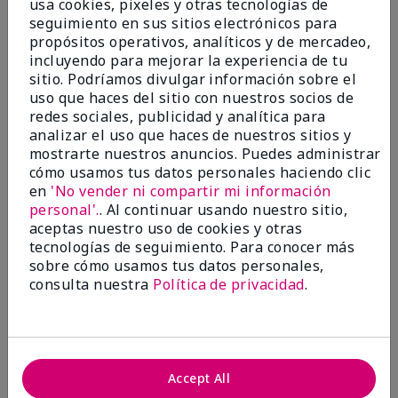
Marcar esta opinión
usa cookies, pixeles y otras tecnologías de
seguimiento en sus sitios electrónicos para
propósitos operativos, analíticos y de mercadeo,
incluyendo para mejorar la experiencia de tu
5
sitio. Podríamos divulgar información sobre el
Nourishing shea hand cream.
uso que haces del sitio con nuestros socios de
redes sociales, publicidad y analítica para
analizar el uso que haces de nuestros sitios y
Enviado
Hace 9 meses
mostrarte nuestros anuncios. Puedes administrar
por
Brenda
cómo usamos tus datos personales haciendo clic
de
Kent
en
'No vender ni compartir mi información
Comprador verificado
personal'.
. Al continuar usando nuestro sitio,
Evaluado en
aceptas nuestro uso de cookies y otras
marykay.com/en-us/
tecnologías de seguimiento. Para conocer más
sobre cómo usamos tus datos personales,
Comentarios sobre White Tea & Citrus Satin
consulta nuestra
Política de privacidad
.
Hands® Nourishing Shea Cream
I love all the white tea and citrus moisturizing
products. They work better than any similar products
I've used for dry skin. I use them myself and buy
them for gifts for friends and family. They're priced
fairly and worth the cost.
Accept All