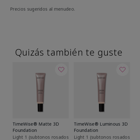
Precios sugeridos al menudeo.
Quizás también te guste
TimeWise® Matte 3D
TimeWise® Luminous 3D
Sk
Foundation
Foundation
De
es
Light 1​ (subtonos rosados
Light 1​ (subtonos rosados