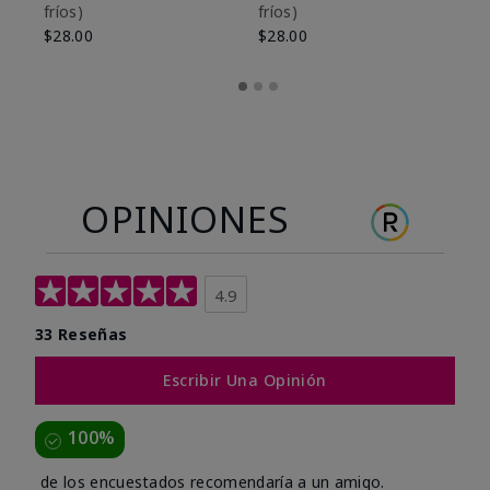
fríos)
fríos)
$9
$28.00
$28.00
OPINIONES
4.9
33 Reseñas
Escribir Una Opinión
100%
de los encuestados recomendaría a un amigo.