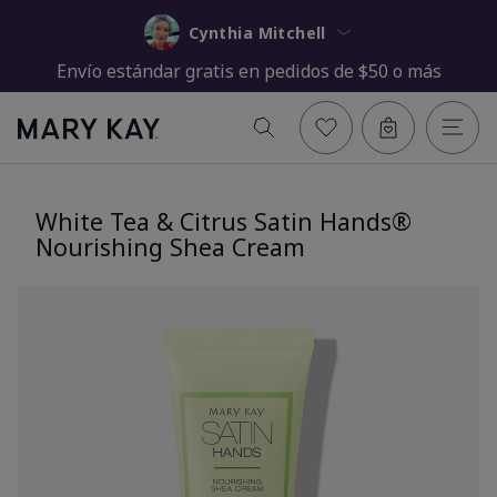
Cynthia Mitchell
Envío estándar gratis en pedidos de $50 o más
White Tea & Citrus Satin Hands®
Nourishing Shea Cream