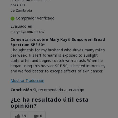
por
Gail L
de
Zumbrota
Comprador verificado
Evaluado en
marykay.com/en-us/
Comentarios sobre Mary Kay® Sunscreen Broad
Spectrum SPF 50*
I bought this for my husband who drives many miles
per week. His left forearm is exposed to sunlight
quite often and begins to itch with a rash. When he
began using this heavier SPF 50, it helped immensely
and we feel better to escape effects of skin cancer.
Mostrar Traducción
Conclusión
Sí, recomendaría a un amigo
¿Le ha resultado útil esta
opinión?
19
0