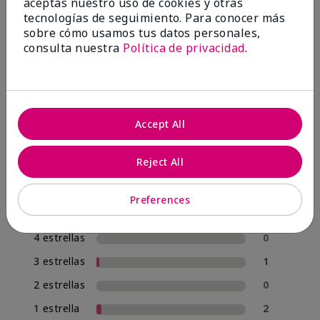
OPINIONES
aceptas nuestro uso de cookies y otras
tecnologías de seguimiento. Para conocer más
sobre cómo usamos tus datos personales,
consulta nuestra
Política de privacidad
.
4.8
57 Reseñas
Escribir Una Opinión
Accept All
95%
Reject All
de los encuestados recomendaría a un amigo.
Preferences
5 estrellas
54
4 estrellas
0
3 estrellas
1
2 estrellas
0
1 estrella
2