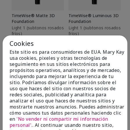
TimeWise® Matte 3D
TimeWise® Luminous 3D
Sk
Foundation
Foundation
De
es
Light 1​ (subtonos rosados
Light 1​ (subtonos rosados
fríos)
fríos)
$9
$28.00
$28.00
Cookies
Este sitio es para consumidores de EUA. Mary Kay
usa cookies, pixeles y otras tecnologías de
seguimiento en sus sitios electrónicos para
propósitos operativos, analíticos y de mercadeo,
incluyendo para mejorar la experiencia de tu
sitio. Podríamos divulgar información sobre el
uso que haces del sitio con nuestros socios de
redes sociales, publicidad y analítica para
analizar el uso que haces de nuestros sitios y
mostrarte nuestros anuncios. Puedes administrar
cómo usamos tus datos personales haciendo clic
en
'No vender ni compartir mi información
personal'.
. Al continuar usando nuestro sitio,