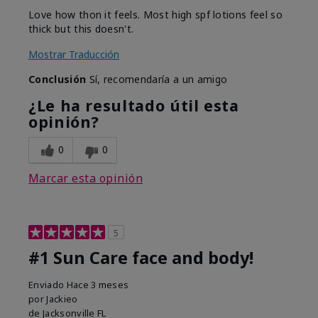
Love how thon it feels. Most high spf lotions feel so
thick but this doesn't.
Mostrar Traducción
Conclusión
Sí, recomendaría a un amigo
¿Le ha resultado útil esta
opinión?
0
0
Marcar esta opinión
5
#1 Sun Care face and body!
Enviado
Hace 3 meses
por
Jackieo
de
Jacksonville FL