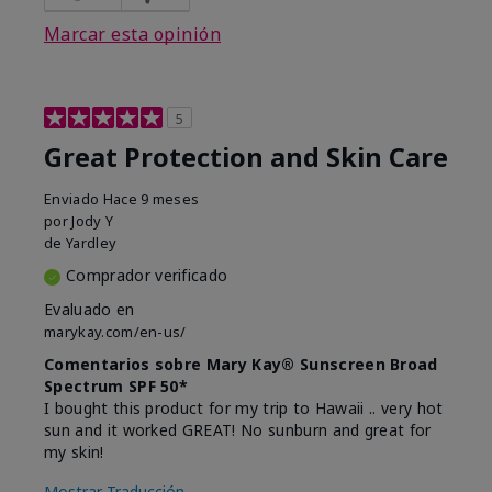
Marcar esta opinión
5
Great Protection and Skin Care
Enviado
Hace 9 meses
por
Jody Y
de
Yardley
Comprador verificado
Evaluado en
marykay.com/en-us/
Comentarios sobre Mary Kay® Sunscreen Broad
Spectrum SPF 50*
I bought this product for my trip to Hawaii .. very hot
sun and it worked GREAT! No sunburn and great for
my skin!
Mostrar Traducción