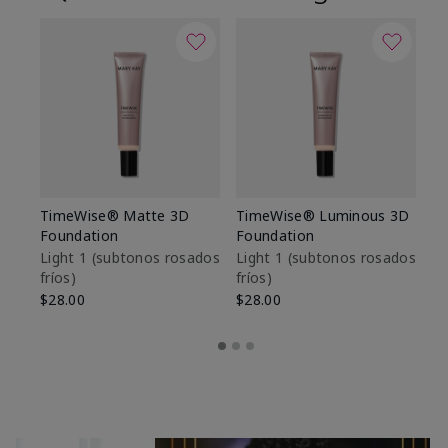
TimeWise® Matte 3D
TimeWise® Luminous 3D
Sk
Foundation
Foundation
De
es
Light 1​ (subtonos rosados
Light 1​ (subtonos rosados
fríos)
fríos)
$9
$28.00
$28.00