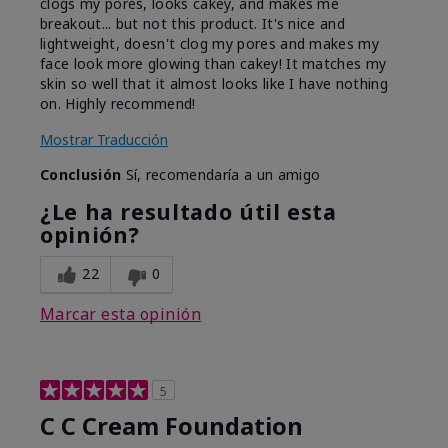
clogs my pores, looks cakey, and makes me
breakout... but not this product. It's nice and
lightweight, doesn't clog my pores and makes my
face look more glowing than cakey! It matches my
skin so well that it almost looks like I have nothing
on. Highly recommend!
Mostrar Traducción
Conclusión
Sí, recomendaría a un amigo
¿Le ha resultado útil esta
opinión?
22
0
Marcar esta opinión
5
C C Cream Foundation