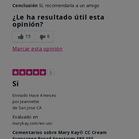
Conclusión
Sí, recomendaría a un amigo
¿Le ha resultado útil esta
opinión?
15
0
Marcar esta opinión
5
Si
Enviado
Hace 4 meses
por
Jeannette
de
San Jose CA
Evaluado en
marykay.com/en-us/
Comentarios sobre Mary Kay® CC Cream
Sunscreen Broad Spectrum SPF 15*