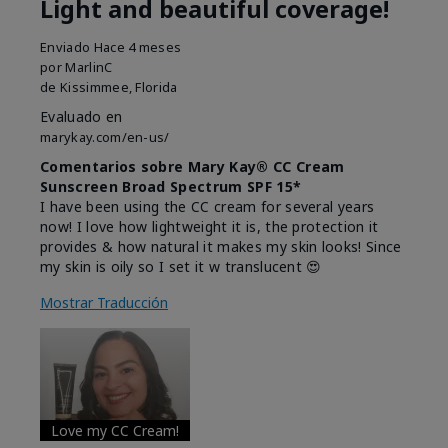
Light and beautiful coverage!
Enviado
Hace 4 meses
por
MarlinC
de
Kissimmee, Florida
Evaluado en
marykay.com/en-us/
Comentarios sobre Mary Kay® CC Cream
Sunscreen Broad Spectrum SPF 15*
I have been using the CC cream for several years
now! I love how lightweight it is, the protection it
provides & how natural it makes my skin looks! Since
my skin is oily so I set it w translucent 😍
Mostrar Traducción
Love my CC Cream!