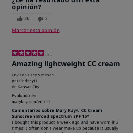
opinión?
26
2
Marcar esta opinión
5
Amazing lightweight CC cream
Enviado
Hace 5 meses
por
LindseyH
de
Kansas City
Evaluado en
marykay.com/en-us/
Comentarios sobre Mary Kay® CC Cream
Sunscreen Broad Spectrum SPF 15*
I bought this product a week ago and have worn it 3
times. I often don't wear make up because it usually