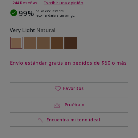
244 Reseñas
Escribir una opinión
99%
de los encuestados
recomendaría a un amigo.
Very Light
Natural
seleccionado
Out of stock
Out of stock
Out of stock
Out of stock
Out of stock
Envío estándar gratis en pedidos de $50 o más
Favoritos
Pruébalo
Encuentra mi tono ideal