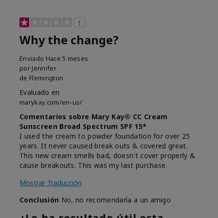
1
Why the change?
Enviado
Hace 5 meses
por
Jennifer
de
Flemington
Evaluado en
marykay.com/en-us/
Comentarios sobre Mary Kay® CC Cream
Sunscreen Broad Spectrum SPF 15*
I used the cream to powder foundation for over 25
years. It never caused break outs & covered great.
This new cream smells bad, doesn't cover properly &
cause breakouts. This was my last purchase.
Mostrar Traducción
Conclusión
No, no recomendaría a un amigo
¿Le ha resultado útil esta