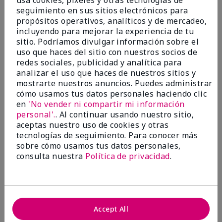
usa cookies, pixeles y otras tecnologías de
Excellent
seguimiento en sus sitios electrónicos para
propósitos operativos, analíticos y de mercadeo,
Enviado
Hace 4 meses
incluyendo para mejorar la experiencia de tu
por
Coverly
sitio. Podríamos divulgar información sobre el
de
Columbia Missouri
uso que haces del sitio con nuestros socios de
Evaluado en
redes sociales, publicidad y analítica para
marykay.com/en-us/
analizar el uso que haces de nuestros sitios y
mostrarte nuestros anuncios. Puedes administrar
Comentarios sobre Mary Kay® CC Cream
cómo usamos tus datos personales haciendo clic
Sunscreen Broad Spectrum SPF 15*
I have been wearing the cc cream for 8 years now. I
en
'No vender ni compartir mi información
absolutely love it. Its not cakey it's not heavy and it
personal'.
. Al continuar usando nuestro sitio,
blends effortlessly. I get compliments all the time.
aceptas nuestro uso de cookies y otras
10/10 I definitely recommend.
tecnologías de seguimiento. Para conocer más
sobre cómo usamos tus datos personales,
Mostrar Traducción
consulta nuestra
Política de privacidad
.
Accept All
Walking in victory