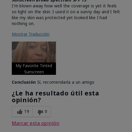
I'm blown away how well the coverage is yet it feels
so light on the skin. I used it on a sunny day and I felt
like my skin was protected yet looked like I had
nothing on.
Mostrar Traducción
My Favorite Tinted
Sunscreen
Conclusión
Sí, recomendaría a un amigo
¿Le ha resultado útil esta
opinión?
19
0
Marcar esta opinión