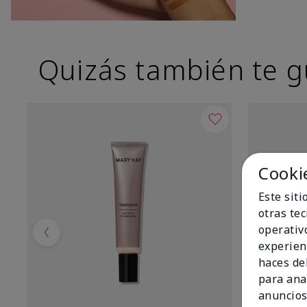
Quizás también te g
Cooki
Este sit
otras te
operativ
Previous
experien
haces del
para ana
anuncios