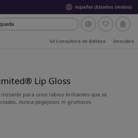
español (Estados Unidos)
queda
Sé Consultora de Belleza
Descubre
Collapsed
Expanded
imited® Lip Gloss
instante para unos labios brillantes que se
ctados, nunca pegajosos ni grumosos.