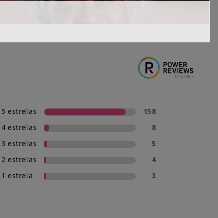
5 estrellas
158
4 estrellas
8
3 estrellas
5
2 estrellas
4
1 estrella
3