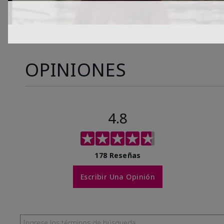
OPINIONES
4.8
178 Reseñas
Escribir Una Opinión