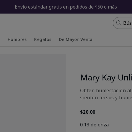
Envío estándar gratis en pedidos de $50 o más
Bús
s
Hombres
Regalos
De Mayor Venta
Collapsed
Expanded
Mary Kay Unl
Obtén humectación al 
sienten tersos y hume
$20.00
0.13 de onza