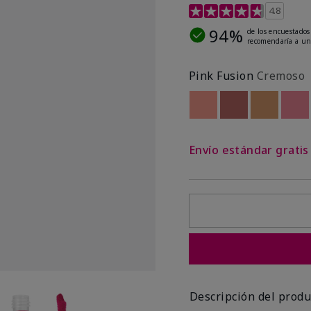
Calificación de clientes 
4.8
94%
de los encuestados
recomendaría a un
Pink Fusion
Cremoso
Out of stock
Out of stock
Out of st
Out
Envío estándar grati
Descripción del produ