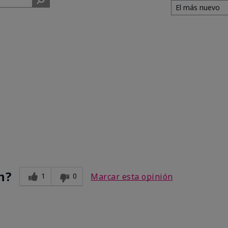
n?
1
0
Marcar esta opinión