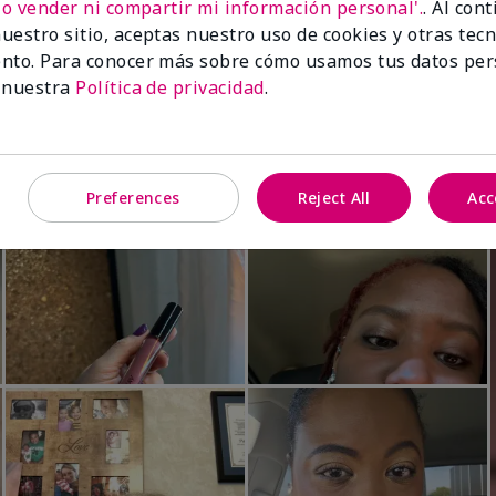
No vender ni compartir mi información personal'.
. Al con
Luminous 3D Foundation
Skinvigorate™ Duo Facial Devic
uestro sitio, aceptas nuestro uso de cookies y otras tec
especial†
btonos rosados fríos)
nto. Para conocer más sobre cómo usamos tus datos per
$95.00
 nuestra
Política de privacidad
.
Preferences
Reject All
Acc