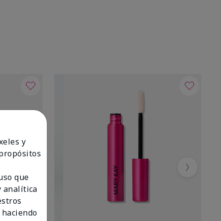
xeles y
 propósitos
Next
 uso que
 analítica
estros
 haciendo