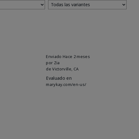
Enviado
Hace 2 meses
por
Zia
de
Victorville, CA
Evaluado en
marykay.com/en-us/