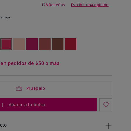
de 4,8 de 5
178 Reseñas
Escribir una opinión
 amigo.
ock
 of stock
seleccionado
Out of stock
Out of stock
Out of stock
Out of stock
Out of stock
Out of stock
s en pedidos de $50 o más
Pruébalo
Añadir a la bolsa
cto