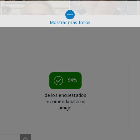
Mostrar más fotos
94%
de los encuestados
recomendaría a un
amigo.