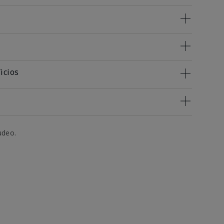
icios
udeo.