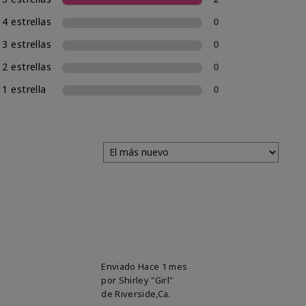
4 estrellas
0
3 estrellas
0
2 estrellas
0
1 estrella
0
Enviado
Hace 1 mes
por
Shirley "Girl"
de
Riverside,Ca.