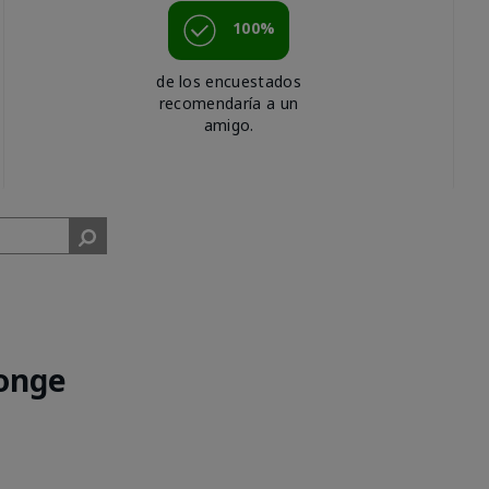
100%
de los encuestados
recomendaría a un
amigo.
onge