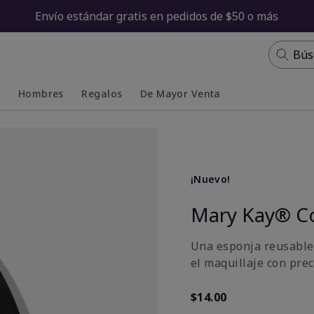
Envío estándar gratis en pedidos de $50 o más
Bús
s
Hombres
Regalos
De Mayor Venta
Collapsed
Expanded
¡Nuevo!
Mary Kay® C
Una esponja reusable y
el maquillaje con pre
$14.00