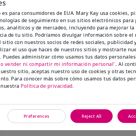
es
io es para consumidores de EUA. Mary Kay usa cookies, pi
cnologías de seguimiento en sus sitios electrónicos para
os, analíticos y de mercadeo, incluyendo para mejorar la
cia de tu sitio. Podríamos divulgar información sobre el
Luminous 3D Foundation
Skinvigorate™ Duo Facial Devic
 sitio con nuestros socios de redes sociales, publicidad y
especial†
btonos rosados fríos)
lizar el uso que haces de nuestros sitios y mostrarte nu
$95.00
. Puedes administrar cómo usamos tus datos personales
No vender ni compartir mi información personal'.
. Al con
uestro sitio, aceptas nuestro uso de cookies y otras tec
nto. Para conocer más sobre cómo usamos tus datos per
 nuestra
Política de privacidad
.
Preferences
Reject All
Acc