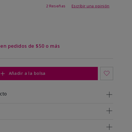
 de 5 de 5
2 Reseñas
Escribir una opinión
s en pedidos de $50 o más
Añadir a la bolsa
cto