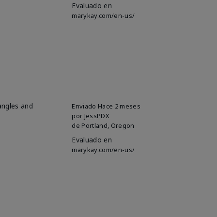
Evaluado en
marykay.com/en-us/
 angles and
Enviado
Hace 2 meses
por
JessPDX
de
Portland, Oregon
Evaluado en
marykay.com/en-us/