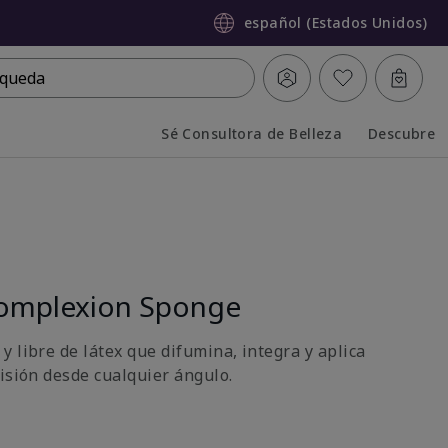
español (Estados Unidos)
queda
Sé Consultora de Belleza
Descubre
Collapsed
Expanded
omplexion Sponge
 libre de látex que difumina, integra y aplica
cisión desde cualquier ángulo.