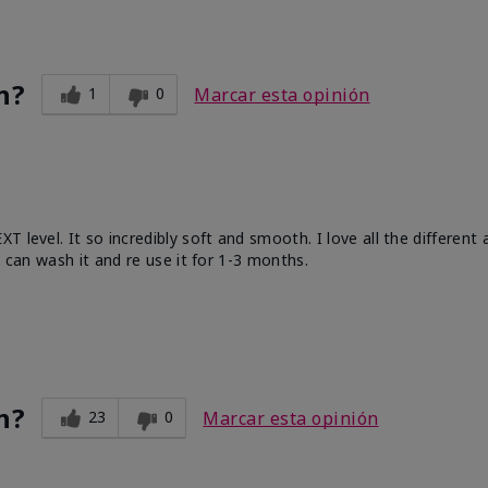
n?
1
0
Marcar esta opinión
 level. It so incredibly soft and smooth. I love all the different
u can wash it and re use it for 1-3 months.
n?
23
0
Marcar esta opinión