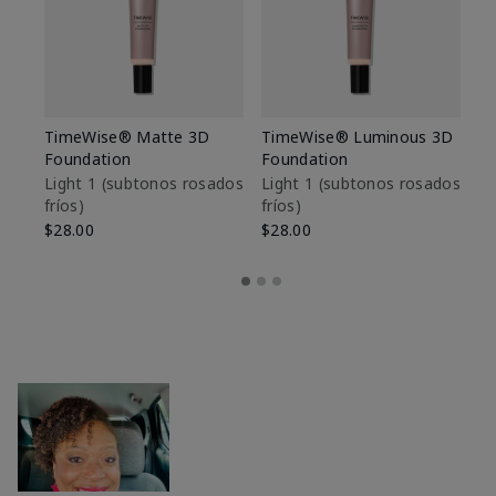
TimeWise® Matte 3D
TimeWise® Luminous 3D
Sk
Foundation
Foundation
De
es
Light 1​ (subtonos rosados
Light 1​ (subtonos rosados
fríos)
fríos)
$9
$28.00
$28.00