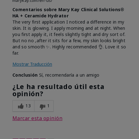
marykay.com/en-us/
Comentarios sobre Mary Kay Clinical Solutions®
HA + Ceramide Hydrator
The very first application I noticed a difference in my
skin. It is glowing. I apply morning and at night. When
you first apply it, it feels slightly tight and dry sort of.
But no no ,after it sits for a few, my skin looks bright
and so smooth ✨️. Highly recommended 👌. Love it so
far.
Mostrar Traducción
Conclusión
Sí, recomendaría a un amigo
¿Le ha resultado útil esta
opinión?
13
1
Marcar esta opinión