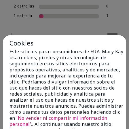
2 estrellas
0
1 estrella
1
Cookies
Este sitio es para consumidores de EUA. Mary Kay
usa cookies, pixeles y otras tecnologías de
seguimiento en sus sitios electrónicos para
propósitos operativos, analíticos y de mercadeo,
incluyendo para mejorar la experiencia de tu
Evaluado por 13 clientes
sitio. Podríamos divulgar información sobre el
uso que haces del sitio con nuestros socios de
redes sociales, publicidad y analítica para
analizar el uso que haces de nuestros sitios y
5
mostrarte nuestros anuncios. Puedes administrar
Yeh! I really works
cómo usamos tus datos personales haciendo clic
en
'No vender ni compartir mi información
Enviado
Hace 4 meses
personal'.
. Al continuar usando nuestro sitio,
por
Char