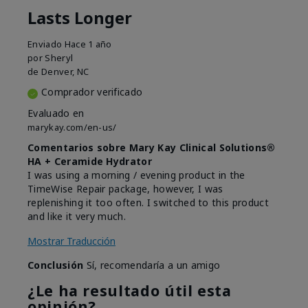
Lasts Longer
Enviado
Hace 1 año
por
Sheryl
de
Denver, NC
Comprador verificado
Evaluado en
marykay.com/en-us/
Comentarios sobre Mary Kay Clinical Solutions®
HA + Ceramide Hydrator
I was using a morning / evening product in the
TimeWise Repair package, however, I was
replenishing it too often. I switched to this product
and like it very much.
Mostrar Traducción
Conclusión
Sí, recomendaría a un amigo
¿Le ha resultado útil esta
opinión?