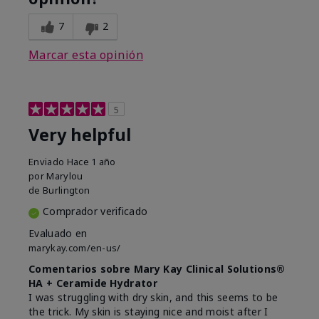
7
2
Marcar esta opinión
5
Very helpful
Enviado
Hace 1 año
por
Marylou
de
Burlington
Comprador verificado
Evaluado en
marykay.com/en-us/
Comentarios sobre Mary Kay Clinical Solutions®
HA + Ceramide Hydrator
I was struggling with dry skin, and this seems to be
the trick. My skin is staying nice and moist after I