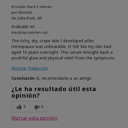
Enviado
Hace 5 meses
por
NicoleG
de
Little Rock, AR
Evaluado en
marykay.com/en-us/
The itchy, dry, crepe skin I developed after
menopause was unbearable. It felt like my skin had
aged 10 years overnight. This serum brought back a
youthful glow and physical relief from the symptoms.
Mostrar Traducción
Conclusión
Sí, recomendaría a un amigo
¿Le ha resultado útil esta
opinión?
5
0
Marcar esta opinión