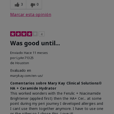
3
0
Marcar esta opinión
4
Was good until...
Enviado
Hace 11 meses
por
LyAn71325
de
Houston
Evaluado en
marykay.com/en-us/
Comentarios sobre Mary Kay Clinical Solutions®
HA + Ceramide Hydrator
This worked wonders with the Ferulic + Niacinamide
Brightener (applied first) then the HA+ Cer... at some
point during my peri journey I developed allergies and
I cant use them together anymore. I have to use one
or the other so I chose this. Love it!