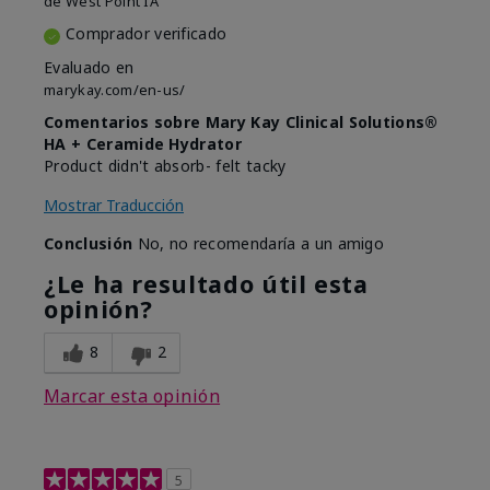
de
West Point IA
Comprador verificado
Evaluado en
marykay.com/en-us/
Comentarios sobre Mary Kay Clinical Solutions®
HA + Ceramide Hydrator
Product didn't absorb- felt tacky
Mostrar Traducción
Conclusión
No, no recomendaría a un amigo
¿Le ha resultado útil esta
opinión?
8
2
Marcar esta opinión
5