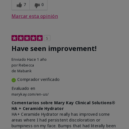
7
0
Marcar esta opinión
5
Have seen improvement!
Enviado
Hace 1 año
por
Rebecca
de
Mabank
Comprador verificado
Evaluado en
marykay.com/en-us/
Comentarios sobre Mary Kay Clinical Solutions®
HA + Ceramide Hydrator
HA+ Ceramide Hydrator really has improved some
areas where I had persistent discoloration or
bumpiness on my face. Bumps that had literally been