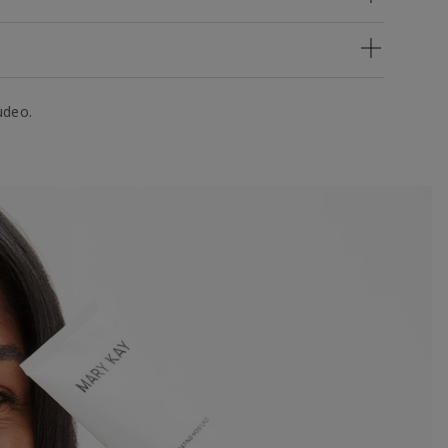
udeo.