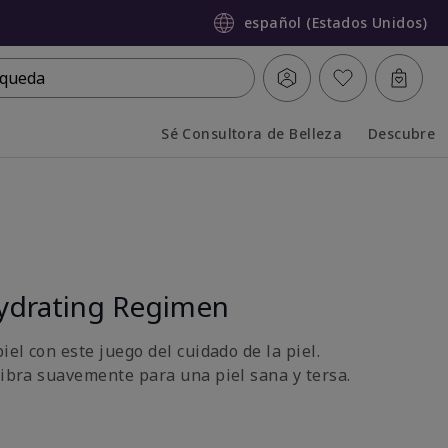
español (Estados Unidos)
queda
Sé Consultora de Belleza
Descubre
Collapsed
Expanded
ydrating Regimen
iel con este juego del cuidado de la piel.
libra suavemente para una piel sana y tersa.