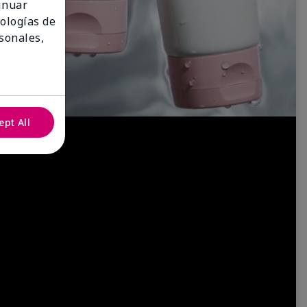
tinuar
nologías de
sonales,
ept All