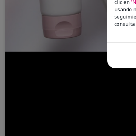
clic en
'
usando n
seguimie
consulta