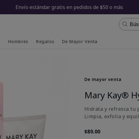
Envío estándar gratis en pedidos de $50 o más
Bús
s
Hombres
Regalos
De Mayor Venta
Collapsed
Expanded
De mayor venta
Mary Kay® H
Hidrata y refresca tu p
Limpia, exfolia y equi
$80.00