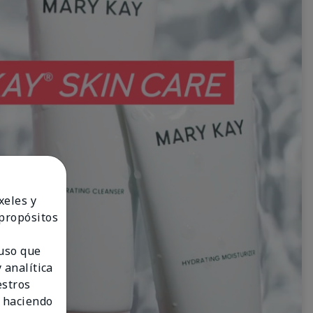
xeles y
 propósitos
 uso que
 analítica
estros
 haciendo