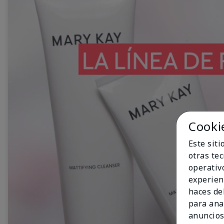
Cooki
Este sit
otras te
operativ
experien
haces del
para ana
anuncios