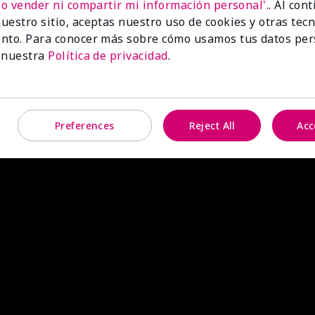
No vender ni compartir mi información personal'.
. Al con
uestro sitio, aceptas nuestro uso de cookies y otras tec
nto. Para conocer más sobre cómo usamos tus datos per
 nuestra
Política de privacidad
.
Preferences
Reject All
Acc