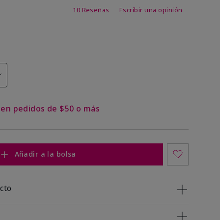
 de 5 de 5
10 Reseñas
Escribir una opinión
s en pedidos de $50 o más
Añadir a la bolsa
cto