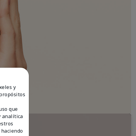
xeles y
 propósitos
 uso que
 analítica
estros
 haciendo