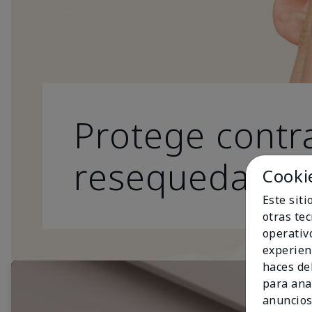
Protege contra
resequedad.
Cooki
Este sit
otras te
operativ
experien
haces del
para ana
anuncios