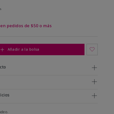
o.
s en pedidos de $50 o más
Añadir a la bolsa
cto
icios
udeo.