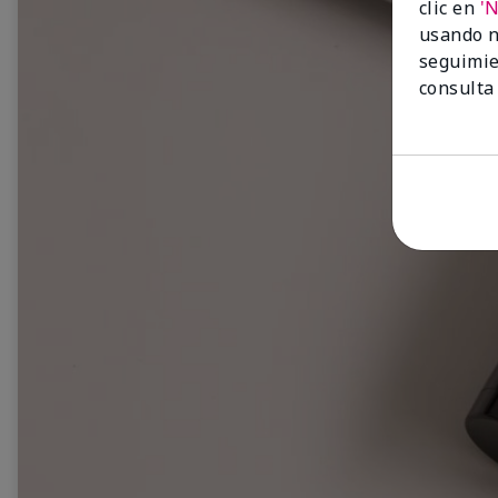
clic en
'
usando n
seguimie
consulta