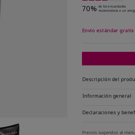
70%
de los encuestados
recomendaría a un amig
Envío estándar grati
Descripción del produ
Información general
Declaraciones y benef
Precios sugeridos al men