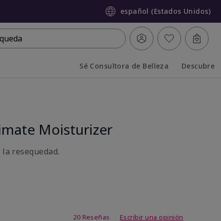
español (Estados Unidos)
queda
Sé Consultora de Belleza
Descubre
Collapsed
Expanded
mate Moisturizer
a la resequedad.
de 3,7 de 5
20 Reseñas
Escribir una opinión