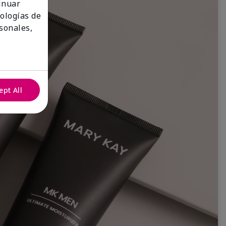
tinuar
nologías de
sonales,
ept All