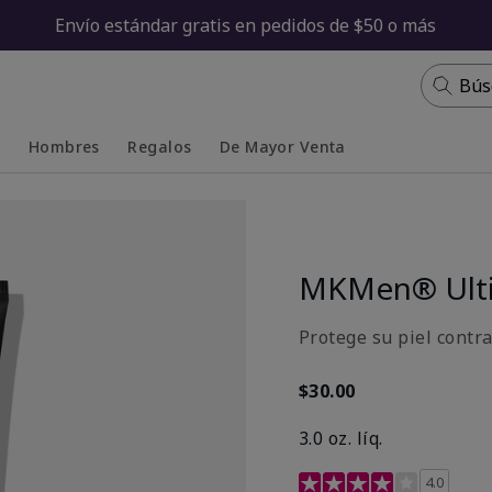
Envío estándar gratis en pedidos de $50 o más
Bús
s
Hombres
Regalos
De Mayor Venta
Collapsed
Expanded
MKMen® Ulti
Protege su piel contr
$30.00
3.0 oz. líq.
Calificación de clientes 
4.0