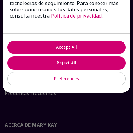
tecnologías de seguimiento. Para conocer más
sobre cómo usamos tus datos personales,
¿CÓMO PODEMOS AYUDAR?
consulta nuestra
Política de privacidad
.
Recibe e-mails
Ver estado del pedido
Accept All
Contáctanos
Reject All
Catálogos interactivos
Preferences
Preguntas frecuentes
ACERCA DE MARY KAY