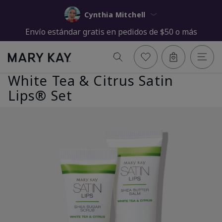
Cynthia Mitchell
Envío estándar gratis en pedidos de $50 o más
White Tea & Citrus Satin
Lips® Set