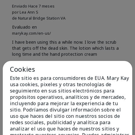
Enviado
Hace 7 meses
por
Lea Ann S
de
Natural Bridge Station VA
Evaluado en
marykay.com/en-us/
I have been using this a while now. I love the scrub
that gets off the dead skin. The lotion which lasts a
long time and the hand protection cream
Mostrar Traducción
Cookies
Conclusión
Sí, recomendaría a un amigo
Este sitio es para consumidores de EUA. Mary Kay
usa cookies, pixeles y otras tecnologías de
¿Le ha resultado útil esta
seguimiento en sus sitios electrónicos para
opinión?
propósitos operativos, analíticos y de mercadeo,
incluyendo para mejorar la experiencia de tu
15
0
sitio. Podríamos divulgar información sobre el
uso que haces del sitio con nuestros socios de
Marcar esta opinión
redes sociales, publicidad y analítica para
analizar el uso que haces de nuestros sitios y
mostrarte nuestros anuncios. Puedes administrar