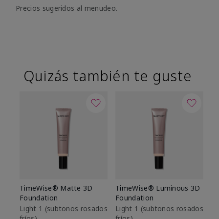
Precios sugeridos al menudeo.
Quizás también te guste
TimeWise® Matte 3D
TimeWise® Luminous 3D
Sk
Foundation
Foundation
De
es
Light 1​ (subtonos rosados
Light 1​ (subtonos rosados
fríos)
fríos)
$9