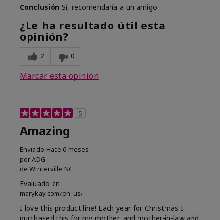
Conclusión
Sí, recomendaría a un amigo
¿Le ha resultado útil esta
opinión?
2
0
Marcar esta opinión
5
Amazing
Enviado
Hace 6 meses
por
ADG
de
Winterville NC
Evaluado en
marykay.com/en-us/
I love this product line! Each year for Christmas I
purchased this for my mother, and mother-in-law and