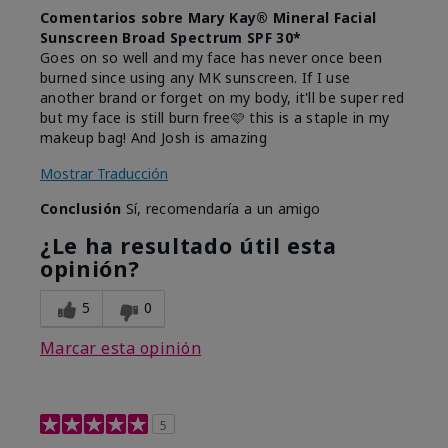
Comentarios sobre Mary Kay® Mineral Facial
Sunscreen Broad Spectrum SPF 30*
Goes on so well and my face has never once been
burned since using any MK sunscreen. If I use
another brand or forget on my body, it'll be super red
but my face is still burn free🩷 this is a staple in my
makeup bag! And Josh is amazing
Mostrar Traducción
Conclusión
Sí, recomendaría a un amigo
¿Le ha resultado útil esta
opinión?
5
0
Marcar esta opinión
5