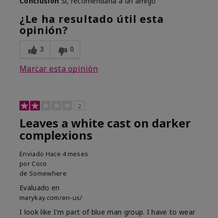
Conclusión
Sí, recomendaría a un amigo
¿Le ha resultado útil esta
opinión?
3
0
Marcar esta opinión
2
Leaves a white cast on darker
complexions
Enviado
Hace 4 meses
por
Coco
de
Somewhere
Evaluado en
marykay.com/en-us/
I look like I'm part of blue man group. I have to wear