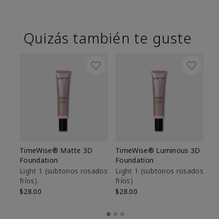
Quizás también te guste
TimeWise® Matte 3D
TimeWise® Luminous 3D
Sk
Foundation
Foundation
De
es
Light 1​ (subtonos rosados
Light 1​ (subtonos rosados
fríos)
fríos)
$9
$28.00
$28.00