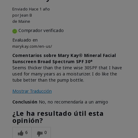
Enviado
Hace 1 año
por
Jean B
de
Maine
Comprador verificado
Evaluado en
marykay.com/en-us/
Comentarios sobre Mary Kay® Mineral Facial
Sunscreen Broad Spectrum SPF 30*
Seems thicker than the time wise 30SPF that I have
used for many years as a moisturizer. I do like the
tube better than the pump bottle.
Mostrar Traducción
Conclusión
No, no recomendaría a un amigo
¿Le ha resultado útil esta
opinión?
6
0