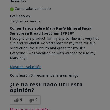
de
Yardley
Comprador verificado
Evaluado en
marykay.com/en-us/
Comentarios sobre Mary Kay® Mineral Facial
Sunscreen Broad Spectrum SPF 30*
I bought this product for my trip to Hawaii .. very hot
sun and so glad it worked great on my face for sun
protection! No sunburn and great for my skin!
Everyone I was vacationing with wanted to use my
Mary Kay!
Mostrar Traducción
Conclusión
Sí, recomendaría a un amigo
¿Le ha resultado útil esta
opinión?
9
0
Marcar esta opinión