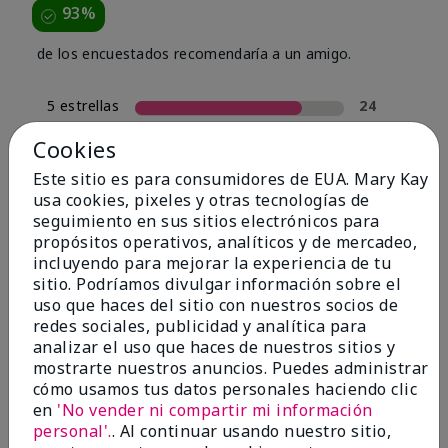
93%
de los encuestados recomendaría a un amigo.
5 estrellas
24
4 estrellas
4
Cookies
3 estrellas
0
Este sitio es para consumidores de EUA. Mary Kay
usa cookies, pixeles y otras tecnologías de
2 estrellas
2
seguimiento en sus sitios electrónicos para
1 estrella
0
propósitos operativos, analíticos y de mercadeo,
incluyendo para mejorar la experiencia de tu
sitio. Podríamos divulgar información sobre el
uso que haces del sitio con nuestros socios de
Tipo De Piel
Filtrar
redes sociales, publicidad y analítica para
reseñas
analizar el uso que haces de nuestros sitios y
por
mostrarte nuestros anuncios. Puedes administrar
Tipo
cómo usamos tus datos personales haciendo clic
de
en
'No vender ni compartir mi información
piel
personal'.
. Al continuar usando nuestro sitio,