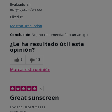
Evaluado en
marykay.com/en-us/
Liked It
Mostrar Traducción
Conclusión
No, no recomendaría a un amigo
¿Le ha resultado útil esta
opinión?
9
18
Marcar esta opinión
5
Great sunscreen
Enviado
Hace 9 meses
por
Judy k