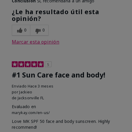
Conclusión
Sí, recomendaría a un amigo
¿Le ha resultado útil esta
opinión?
0
0
Marcar esta opinión
5
#1 Sun Care face and body!
Enviado
Hace 3 meses
por
Jackieo
de
Jacksonville FL
Evaluado en
marykay.com/en-us/
Love MK SPF 50 face and body sunscreen. Highly
recommend!