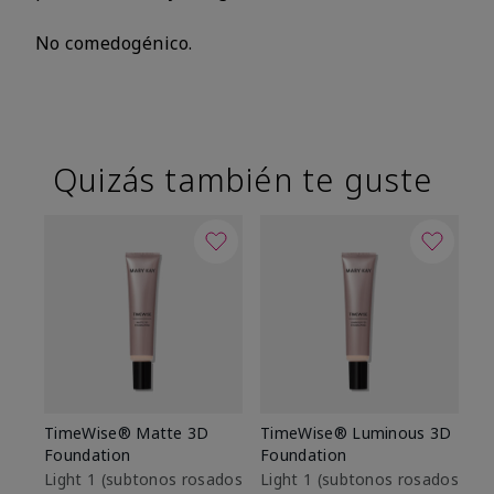
No comedogénico.
Quizás también te guste
TimeWise® Matte 3D
TimeWise® Luminous 3D
Sk
Foundation
Foundation
De
es
Light 1​ (subtonos rosados
Light 1​ (subtonos rosados