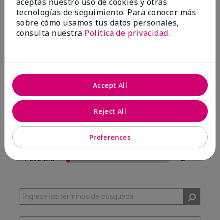
aceptas nuestro uso de cookies y otras
57 Reseñas
tecnologías de seguimiento. Para conocer más
sobre cómo usamos tus datos personales,
Escribir Una Opinión
consulta nuestra
Política de privacidad
.
95%
de los encuestados recomendaría a un amigo.
Accept All
5 estrellas
54
4 estrellas
0
Reject All
3 estrellas
1
Preferences
2 estrellas
0
1 estrella
2