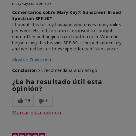
marykay.com/en-us/
Comentarios sobre Mary Kay® Sunscreen Broad
Spectrum SPF 50*
I bought this for my husband who drives many miles
per week. His left forearm is exposed to sunlight
quite often and begins to itch with a rash. When he
began using this heavier SPF 50, it helped immensely
and we feel better to escape effects of skin cancer.
Mostrar Traducción
Conclusión
Sí, recomendaría a un amigo
¿Le ha resultado útil esta
opinión?
19
0
Marcar esta opinión
5