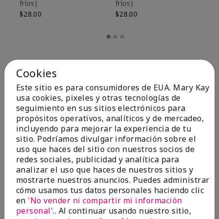
fríos)
fríos)
$9
$28.00
$28.00
Cookies
Este sitio es para consumidores de EUA. Mary Kay
usa cookies, pixeles y otras tecnologías de
seguimiento en sus sitios electrónicos para
propósitos operativos, analíticos y de mercadeo,
incluyendo para mejorar la experiencia de tu
sitio. Podríamos divulgar información sobre el
uso que haces del sitio con nuestros socios de
redes sociales, publicidad y analítica para
OPINIONES
analizar el uso que haces de nuestros sitios y
mostrarte nuestros anuncios. Puedes administrar
cómo usamos tus datos personales haciendo clic
en
'No vender ni compartir mi información
4.8
personal'.
. Al continuar usando nuestro sitio,