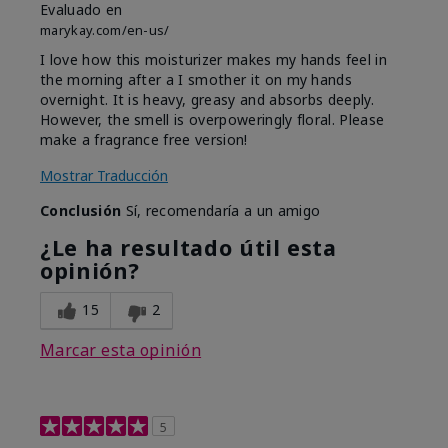
Evaluado en
marykay.com/en-us/
I love how this moisturizer makes my hands feel in
the morning after a I smother it on my hands
overnight. It is heavy, greasy and absorbs deeply.
However, the smell is overpoweringly floral. Please
make a fragrance free version!
Mostrar Traducción
Conclusión
Sí, recomendaría a un amigo
¿Le ha resultado útil esta
opinión?
15
2
Marcar esta opinión
5