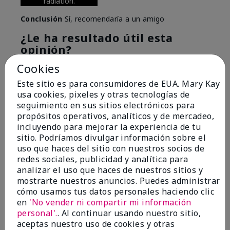
radiation.
Conclusión
Sí, recomendaría a un amigo
¿Le ha resultado útil esta
opinión?
Cookies
6
0
Este sitio es para consumidores de EUA. Mary Kay
Marcar esta opinión
usa cookies, pixeles y otras tecnologías de
seguimiento en sus sitios electrónicos para
propósitos operativos, analíticos y de mercadeo,
incluyendo para mejorar la experiencia de tu
5
sitio. Podríamos divulgar información sobre el
Great Night time emollient
uso que haces del sitio con nuestros socios de
redes sociales, publicidad y analítica para
Enviado
Hace 2 meses
analizar el uso que haces de nuestros sitios y
por
Sonia G
mostrarte nuestros anuncios. Puedes administrar
de
Chicago'Il
cómo usamos tus datos personales haciendo clic
en
'No vender ni compartir mi información
Evaluado en
personal'.
. Al continuar usando nuestro sitio,
marykay.com/en-us/
aceptas nuestro uso de cookies y otras
I use the product on my Dad, after dialysis his skin