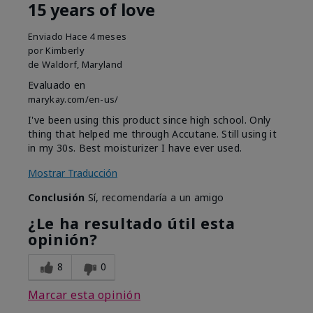
15 years of love
Enviado
Hace 4 meses
por
Kimberly
de
Waldorf, Maryland
Evaluado en
marykay.com/en-us/
I've been using this product since high school. Only
thing that helped me through Accutane. Still using it
in my 30s. Best moisturizer I have ever used.
Mostrar Traducción
Conclusión
Sí, recomendaría a un amigo
¿Le ha resultado útil esta
opinión?
8
0
Marcar esta opinión