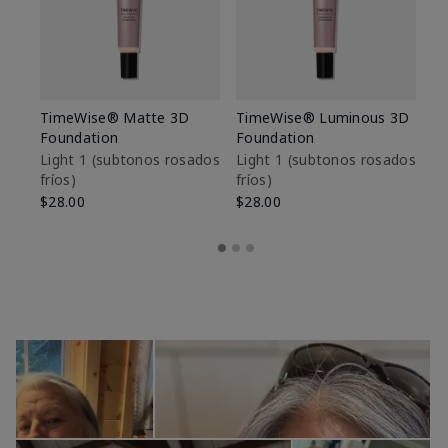
TimeWise® Matte 3D
TimeWise® Luminous 3D
Sk
Foundation
Foundation
De
es
Light 1​ (subtonos rosados
Light 1​ (subtonos rosados
fríos)
fríos)
$9
$28.00
$28.00