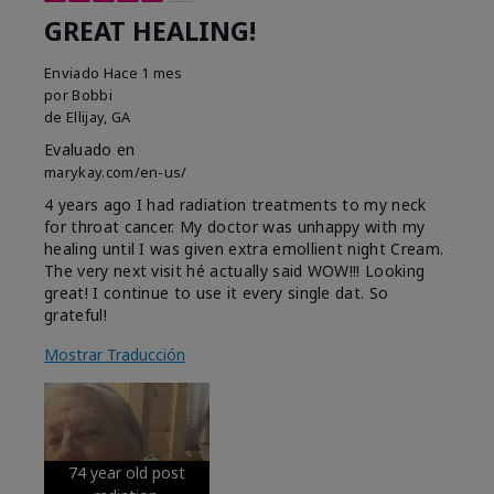
GREAT HEALING!
Enviado
Hace 1 mes
por
Bobbi
de
Ellijay, GA
Evaluado en
marykay.com/en-us/
4 years ago I had radiation treatments to my neck
for throat cancer. My doctor was unhappy with my
healing until I was given extra emollient night Cream.
The very next visit hé actually said WOW!!! Looking
great! I continue to use it every single dat. So
grateful!
Mostrar Traducción
74 year old post