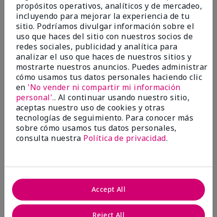
propósitos operativos, analíticos y de mercadeo,
¿Le ha resultado útil esta
incluyendo para mejorar la experiencia de tu
opinión?
sitio. Podríamos divulgar información sobre el
uso que haces del sitio con nuestros socios de
22
1
redes sociales, publicidad y analítica para
analizar el uso que haces de nuestros sitios y
Marcar esta opinión
mostrarte nuestros anuncios. Puedes administrar
cómo usamos tus datos personales haciendo clic
en
'No vender ni compartir mi información
personal'.
. Al continuar usando nuestro sitio,
5
aceptas nuestro uso de cookies y otras
Awesome
tecnologías de seguimiento. Para conocer más
sobre cómo usamos tus datos personales,
Enviado
Hace 10 meses
consulta nuestra
Política de privacidad
.
por
Judy
de
Evansville IN
Comprador verificado
Evaluado en
Accept All
marykay.com/en-us/
Comentarios sobre Mary Kay Clinical Solutions®
Reject All
Dynamic Wrinkle Limiter™