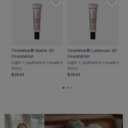
TimeWise® Matte 3D
TimeWise® Luminous 3D
Sk
Foundation
Foundation
De
es
Light 1​ (subtonos rosados
Light 1​ (subtonos rosados
fríos)
fríos)
$9
$28.00
$28.00