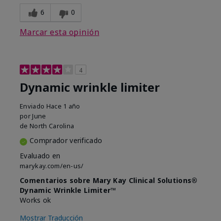
6
0
Marcar esta opinión
4
Dynamic wrinkle limiter
Enviado
Hace 1 año
por
June
de
North Carolina
Comprador verificado
Evaluado en
marykay.com/en-us/
Comentarios sobre Mary Kay Clinical Solutions®
Dynamic Wrinkle Limiter™
Works ok
Mostrar Traducción