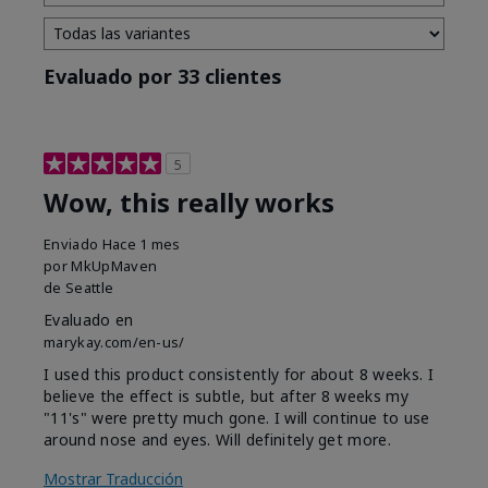
Evaluado por 33 clientes
5
Wow, this really works
Enviado
Hace 1 mes
por
MkUpMaven
de
Seattle
Evaluado en
marykay.com/en-us/
I used this product consistently for about 8 weeks. I
believe the effect is subtle, but after 8 weeks my
"11's" were pretty much gone. I will continue to use
around nose and eyes. Will definitely get more.
Mostrar Traducción