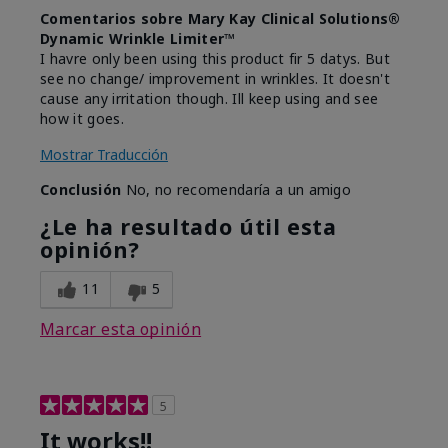
Comentarios sobre Mary Kay Clinical Solutions®
Dynamic Wrinkle Limiter™
I havre only been using this product fir 5 datys. But
see no change/ improvement in wrinkles. It doesn't
cause any irritation though. Ill keep using and see
how it goes.
Mostrar Traducción
Conclusión
No, no recomendaría a un amigo
¿Le ha resultado útil esta
opinión?
11
5
Marcar esta opinión
5
It works!!