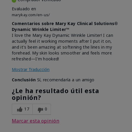
Evaluado en
marykay.com/en-us/
Comentarios sobre Mary Kay Clinical Solutions®
Dynamic Wrinkle Limiter™
I love the Mary Kay Dynamic Wrinkle Limiter! I can
actually feel it working moments after I put it on,
and it's been amazing at softening the lines in my
forehead. My skin looks smoother and feels more
refreshed—I'm hooked!
Mostrar Traducción
Conclusión
Sí, recomendaría a un amigo
¿Le ha resultado útil esta
opinión?
17
0
Marcar esta opinión