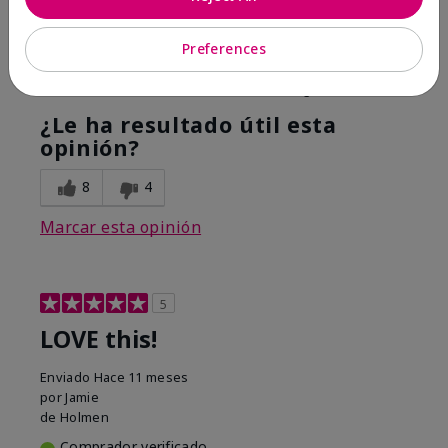
Hope it helps
Preferences
Mostrar Traducción
Conclusión
Sí, recomendaría a un amigo
¿Le ha resultado útil esta
opinión?
8
4
Marcar esta opinión
5
LOVE this!
Enviado
Hace 11 meses
por
Jamie
de
Holmen
Comprador verificado