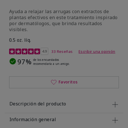
Ayuda a relajar las arrugas con extractos de
plantas efectivos en este tratamiento inspirado
por dermatólogos, que brinda resultados
visibles.
0.5 oz. líq.
Calificación de clientes de 4,9 de 5
4.9
33 Reseñas
Escribir una opinión
97%
de los encuestados
recomendaría a un amigo.
Favoritos
Descripción del producto
Información general