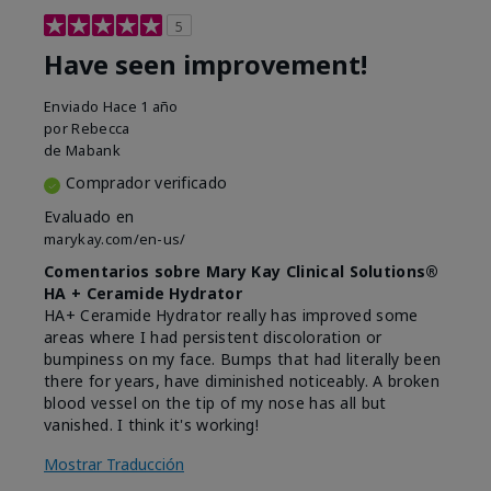
5
Have seen improvement!
Enviado
Hace 1 año
por
Rebecca
de
Mabank
Comprador verificado
Evaluado en
marykay.com/en-us/
Comentarios sobre Mary Kay Clinical Solutions®
HA + Ceramide Hydrator
HA+ Ceramide Hydrator really has improved some
areas where I had persistent discoloration or
bumpiness on my face. Bumps that had literally been
there for years, have diminished noticeably. A broken
blood vessel on the tip of my nose has all but
vanished. I think it's working!
Mostrar Traducción