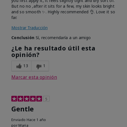
you first apply it, it feels slightly tight and dry sort of.
But no no ,after it sits for a few, my skin looks bright
and so smooth ✨️. Highly recommended 👌. Love it so
far.
Mostrar Traducción
Conclusión
Sí, recomendaría a un amigo
¿Le ha resultado útil esta
opinión?
13
1
Marcar esta opinión
5
Gentle
Enviado
Hace 1 año
por
Maria