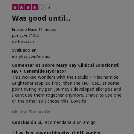
4
Was good until...
Enviado
Hace 11 meses
por
LyAn71325
de
Houston
Evaluado en
marykay.com/en-us/
Comentarios sobre Mary Kay Clinical Solutions®
HA + Ceramide Hydrator
This worked wonders with the Ferulic + Niacinamide
Brightener (applied first) then the HA+ Cer... at some
point during my peri journey I developed allergies and
I cant use them together anymore. I have to use one
or the other so I chose this. Love it!
Mostrar Traducción
Conclusión
Sí, recomendaría a un amigo
¿Le ha resultado útil esta