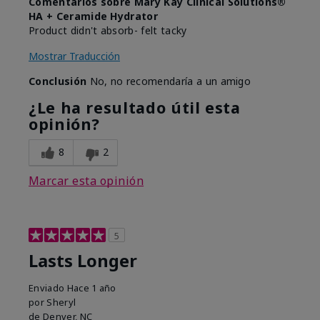
Comentarios sobre Mary Kay Clinical Solutions®
HA + Ceramide Hydrator
Product didn't absorb- felt tacky
Mostrar Traducción
Conclusión
No, no recomendaría a un amigo
¿Le ha resultado útil esta
opinión?
8
2
Marcar esta opinión
5
Lasts Longer
Enviado
Hace 1 año
por
Sheryl
de
Denver, NC