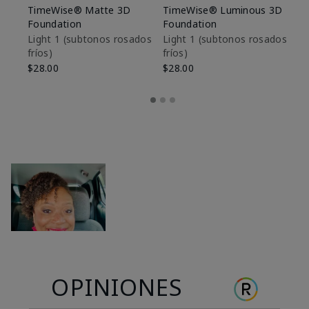
TimeWise® Matte 3D
TimeWise® Luminous 3D
Sk
Foundation
Foundation
De
es
Light 1​ (subtonos rosados
Light 1​ (subtonos rosados
fríos)
fríos)
$9
$28.00
$28.00
OPINIONES