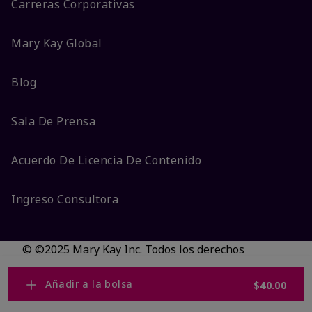
Carreras Corporativas
Mary Kay Global
Blog
Sala De Prensa
Acuerdo De Licencia De Contenido
Ingreso Consultora
© ©2025 Mary Kay Inc. Todos los derechos
reservados.
No vender/Preferencias de cookies
Añadir a la bolsa
$40.00
Código DSA/Queja al Código
Términos
Privacidad
Transparencia en CA
Accesibilidad
Cambiar país