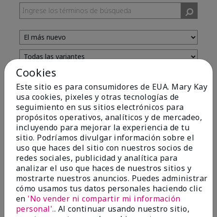
Cookies
Evaluado por 13 clientes
Este sitio es para consumidores de EUA. Mary Kay
usa cookies, pixeles y otras tecnologías de
seguimiento en sus sitios electrónicos para
5
propósitos operativos, analíticos y de mercadeo,
incluyendo para mejorar la experiencia de tu
Yeh! I really works
sitio. Podríamos divulgar información sobre el
uso que haces del sitio con nuestros socios de
Enviado
Hace 4 meses
redes sociales, publicidad y analítica para
por
Char
analizar el uso que haces de nuestros sitios y
de
Detroit, Mi
mostrarte nuestros anuncios. Puedes administrar
Evaluado en
cómo usamos tus datos personales haciendo clic
marykay.com/en-us/
en
'No vender ni compartir mi información
I ski all winter and since adding this to my progam
personal'.
. Al continuar usando nuestro sitio,