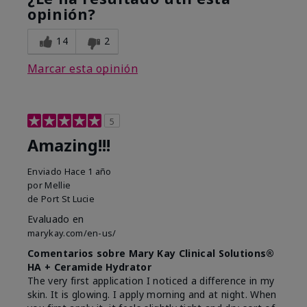
opinión?
14
2
Marcar esta opinión
5
Amazing!!!
Enviado
Hace 1 año
por
Mellie
de
Port St Lucie
Evaluado en
marykay.com/en-us/
Comentarios sobre Mary Kay Clinical Solutions®
HA + Ceramide Hydrator
The very first application I noticed a difference in my
skin. It is glowing. I apply morning and at night. When